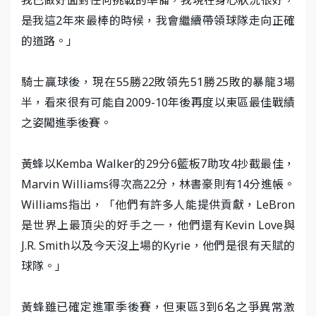
是我這2年來最棒的時候，我會繼續帶領球隊走向正確
的道路。」
騎士贏球後，現在55勝22敗領先51勝25敗的暴龍3場
半，看來很有可能自2009-10年後再度以東區最佳戰績
之姿闖進季後賽。
黃蜂以Kemba Walker的29分6籃板7助攻4抄截最佳，
Marvin Williams得次高22分，林書豪則有14分進帳。
Williams指出，「他們有許多人能提供貢獻，LeBron
是世界上最頂尖的好手之一，他們還有Kevin Love與
J.R. Smith以及今天沒上場的Kyrie，他們是很有天賦的
球隊。」
黃蜂雖已確定進軍季後賽，但東區3到6名之爭異常激