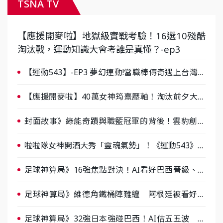
TSNA TV
【應援開麥啦】地獄級實戰考驗！16選10殘酷
淘汰戰，運動知識大會考誰是真懂？-ep3
【運動543】-EP3 夢幻連動!當職棒傳奇遇上台灣女
棒 8/29熱血傳承
【應援開麥啦】40萬女神筠熹壓軸！淘汰前夕大混
戰，蔡尚樺驚艷：一個比一個會-ep2
封面故事》綠能奇蹟與職籃冠軍的背後！雲豹創辦
人張建偉做客《封面故事》大談「心酸創業學」
啦啦隊女神開酒大秀「靈魂氣勢」！《運動543》微
醺企劃台韓拼酒文化大過招
足球神算局》16強焦點對決！AI看好巴西晉級、數
據派力挺挪威
足球神算局》維德角鐵桶陣難纏 阿根廷被看好下
半場破局晉級
足球神算局》32強日本強碰巴西！AI估五五波 牛