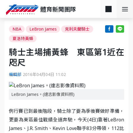
體育新聞團隊
NBA
LeBron James
克利夫蘭騎士
夏洛特黃蜂
騎士主場捕黃蜂 東區第1近在
咫尺
編輯部
2016年04月04日 11:02
LeBron James。(達志影像資料照)
例行賽已到最後階段，騎士除了要為季後賽做好準備，
更要為東區最佳戰績全速奔馳，今天(4日)靠著LeBron
James、J.R. Smith、Kevin Love聯手83分帶領，112比