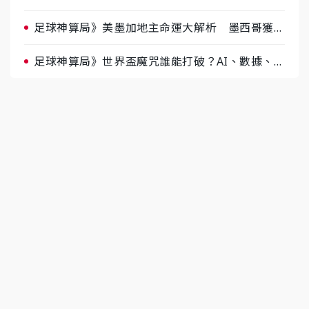
肉哥、小魚看好延長賽爆冷
足球神算局》美墨加地主命運大解析 墨西哥獲數
據與玄學雙點名
足球神算局》世界盃魔咒誰能打破？AI、數據、塔
羅齊開講 阿根廷連霸、日本闖8強成焦點