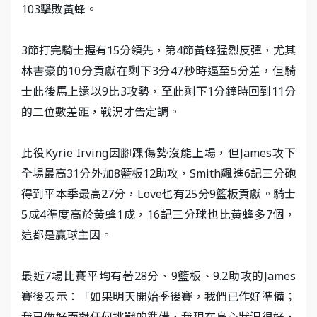
103擊敗黃蜂。
3節打完騎士握有15分領先，第4節黃蜂猛烈反彈，尤其
林書豪的10分貢獻在剩下3分47秒時逼至5分差，但騎
士此後馬上還以9比3攻勢，至此剩下1分鐘時回到11分
的二位數差距，戰況才告定調。
此役Kyrie Irving因腳踝傷勢沒能上場，但James攻下
全場最高31分外加8籃板12助攻，Smith飆進6記三分砲
得到平本季最高27分，Love也有25分9籃板貢獻。騎士
5成4準度高於黃蜂1成，16記三分球也比黃蜂多7個，
這都是贏球主因。
最近7場比賽平均有著28分、9籃板、9.2助攻的James
賽後表示：「如果明天開始季後賽，我們已作好準備；
我已做好面對任何挑戰的準備，我現在身心狀況很好，