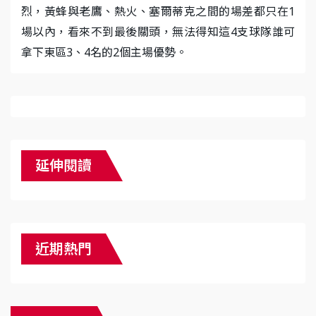
烈，黃蜂與老鷹、熱火、塞爾蒂克之間的場差都只在1
場以內，看來不到最後關頭，無法得知這4支球隊誰可
拿下東區3、4名的2個主場優勢。
延伸閱讀
近期熱門