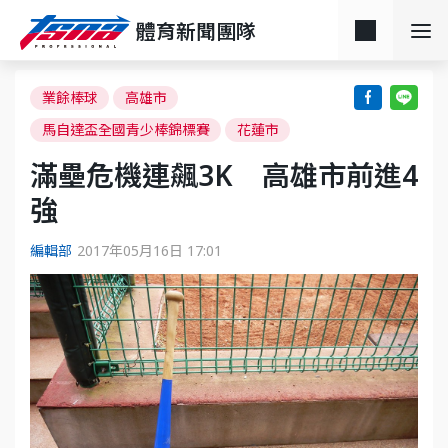
體育新聞團隊
業餘棒球
高雄市
馬自達盃全國青少棒錦標賽
花蓮市
滿壘危機連飆3K 高雄市前進4
強
編輯部
2017年05月16日 17:01