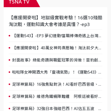
TSNA TV
【應援開麥啦】地獄級實戰考驗！16選10殘酷
淘汰戰，運動知識大會考誰是真懂？-ep3
【運動543】-EP3 夢幻連動!當職棒傳奇遇上台灣女
棒 8/29熱血傳承
【應援開麥啦】40萬女神筠熹壓軸！淘汰前夕大混
戰，蔡尚樺驚艷：一個比一個會-ep2
封面故事》綠能奇蹟與職籃冠軍的背後！雲豹創辦
人張建偉做客《封面故事》大談「心酸創業學」
啦啦隊女神開酒大秀「靈魂氣勢」！《運動543》微
醺企劃台韓拼酒文化大過招
足球神算局》16強焦點對決！AI看好巴西晉級、數
據派力挺挪威
足球神算局》維德角鐵桶陣難纏 阿根廷被看好下
半場破局晉級
足球神算局》32強日本強碰巴西！AI估五五波 牛