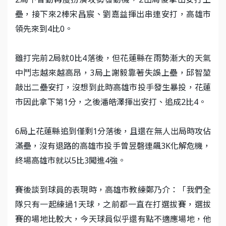
壘，接下來2棒宋昌宸、劉嘉益揮出串連安打，高雄市
領先來到4比0。
雖打完前2局就0比4落後，但花蓮縣在雨勢漸大的天氣
中鬥志越來越高昂，3局上謝毅靠著失誤上壘，邱智堃
敲出二壘安打，沒想到此時高雄市投手發生暴投，花蓮
市因此拿下第1分，之後潘皓澤揮出安打、追成2比4。
6局上花蓮縣追到僅剩1分落後，且還在無人出局時攻佔
滿壘，沒有退路的高雄市投手曾昱磬連飆3K化解危機，
終場高雄市就以5比3闖進4強。
賽後談到球員的表現時，高雄市教練鄭乃介：「我們全
隊只有一起練過1天球，之前都一直在打選拔賽，選拔
賽的場地比較大，今天球員似乎還有點不適應場地，他