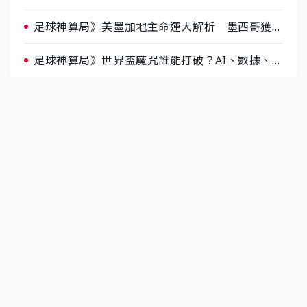
肉哥、小魚看好延長賽爆冷
足球神算局》美墨加地主命運大解析 墨西哥獲數
據與玄學雙點名
足球神算局》世界盃魔咒誰能打破？AI、數據、塔
羅齊開講 阿根廷連霸、日本闖8強成焦點