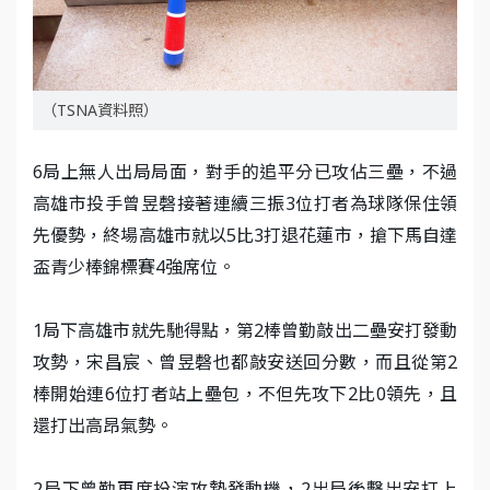
（TSNA資料照）
6局上無人出局局面，對手的追平分已攻佔三壘，不過
高雄市投手曾昱磬接著連續三振3位打者為球隊保住領
先優勢，終場高雄市就以5比3打退花蓮市，搶下馬自達
盃青少棒錦標賽4強席位。
1局下高雄市就先馳得點，第2棒曾勤敲出二壘安打發動
攻勢，宋昌宸、曾昱磬也都敲安送回分數，而且從第2
棒開始連6位打者站上壘包，不但先攻下2比0領先，且
還打出高昂氣勢。
2局下曾勤再度扮演攻勢發動機，2出局後擊出安打上