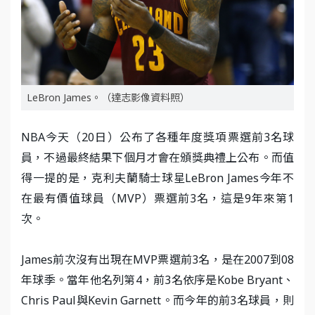
LeBron James。（達志影像資料照）
NBA今天（20日）公布了各種年度獎項票選前3名球
員，不過最終結果下個月才會在頒獎典禮上公布。而值
得一提的是，克利夫蘭騎士球星LeBron James今年不
在最有價值球員（MVP）票選前3名，這是9年來第1
次。
James前次沒有出現在MVP票選前3名，是在2007到08
年球季。當年他名列第4，前3名依序是Kobe Bryant、
Chris Paul與Kevin Garnett。而今年的前3名球員，則