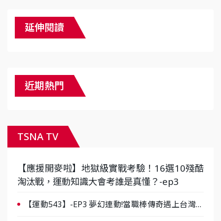
延伸閱讀
近期熱門
TSNA TV
【應援開麥啦】地獄級實戰考驗！16選10殘酷
淘汰戰，運動知識大會考誰是真懂？-ep3
【運動543】-EP3 夢幻連動!當職棒傳奇遇上台灣女
棒 8/29熱血傳承