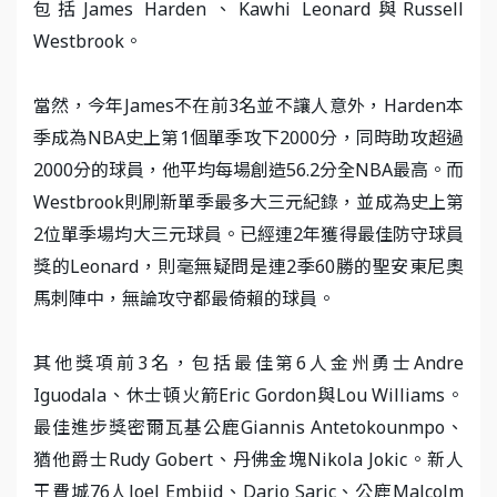
包括James Harden、Kawhi Leonard與Russell
Westbrook。
當然，今年James不在前3名並不讓人意外，Harden本
季成為NBA史上第1個單季攻下2000分，同時助攻超過
2000分的球員，他平均每場創造56.2分全NBA最高。而
Westbrook則刷新單季最多大三元紀錄，並成為史上第
2位單季場均大三元球員。已經連2年獲得最佳防守球員
獎的Leonard，則毫無疑問是連2季60勝的聖安東尼奧
馬刺陣中，無論攻守都最倚賴的球員。
其他獎項前3名，包括最佳第6人金州勇士Andre
Iguodala、休士頓火箭Eric Gordon與Lou Williams。
最佳進步獎密爾瓦基公鹿Giannis Antetokounmpo、
猶他爵士Rudy Gobert、丹佛金塊Nikola Jokic。新人
王費城76人Joel Embiid、Dario Saric、公鹿Malcolm