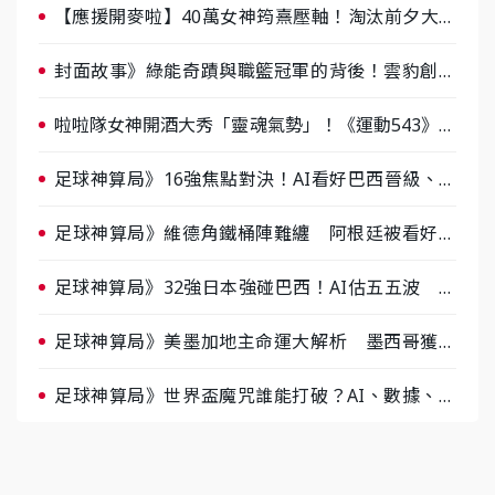
【應援開麥啦】40萬女神筠熹壓軸！淘汰前夕大混
戰，蔡尚樺驚艷：一個比一個會-ep2
封面故事》綠能奇蹟與職籃冠軍的背後！雲豹創辦
人張建偉做客《封面故事》大談「心酸創業學」
啦啦隊女神開酒大秀「靈魂氣勢」！《運動543》微
醺企劃台韓拼酒文化大過招
足球神算局》16強焦點對決！AI看好巴西晉級、數
據派力挺挪威
足球神算局》維德角鐵桶陣難纏 阿根廷被看好下
半場破局晉級
足球神算局》32強日本強碰巴西！AI估五五波 牛
肉哥、小魚看好延長賽爆冷
足球神算局》美墨加地主命運大解析 墨西哥獲數
據與玄學雙點名
足球神算局》世界盃魔咒誰能打破？AI、數據、塔
羅齊開講 阿根廷連霸、日本闖8強成焦點