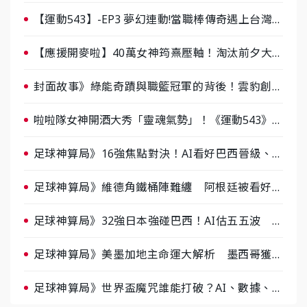
【運動543】-EP3 夢幻連動!當職棒傳奇遇上台灣女
棒 8/29熱血傳承
【應援開麥啦】40萬女神筠熹壓軸！淘汰前夕大混
戰，蔡尚樺驚艷：一個比一個會-ep2
封面故事》綠能奇蹟與職籃冠軍的背後！雲豹創辦
人張建偉做客《封面故事》大談「心酸創業學」
啦啦隊女神開酒大秀「靈魂氣勢」！《運動543》微
醺企劃台韓拼酒文化大過招
足球神算局》16強焦點對決！AI看好巴西晉級、數
據派力挺挪威
足球神算局》維德角鐵桶陣難纏 阿根廷被看好下
半場破局晉級
足球神算局》32強日本強碰巴西！AI估五五波 牛
肉哥、小魚看好延長賽爆冷
足球神算局》美墨加地主命運大解析 墨西哥獲數
據與玄學雙點名
足球神算局》世界盃魔咒誰能打破？AI、數據、塔
羅齊開講 阿根廷連霸、日本闖8強成焦點