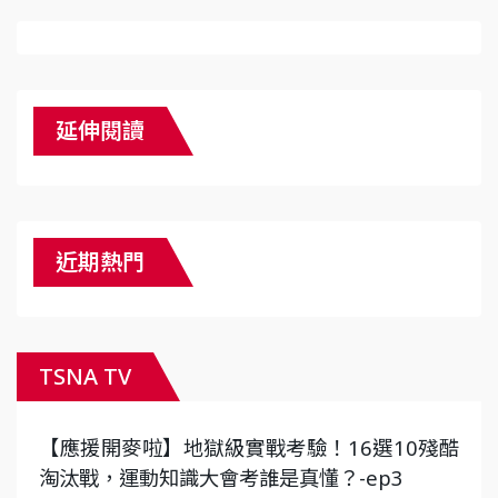
延伸閱讀
近期熱門
TSNA TV
【應援開麥啦】地獄級實戰考驗！16選10殘酷
淘汰戰，運動知識大會考誰是真懂？-ep3