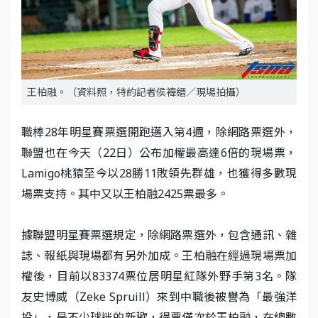
王柏融。（資料照，特約記者侯禕縉／現場拍攝）
職棒28年明星賽票選開跑邁入第4週，除網路票選外，
聯盟也在今天（22日）公布加權最高達6倍的現場票，
Lamigo桃猿至今以28勝11敗領先群雄，也獲得多數現
場票支持。其中又以王柏融2425票最多。
據聯盟明星賽票選規定，除網路票選外，包含通訊、雜
誌、報紙與現場都有另外加成。王柏融在經過現場票加
權後，目前以83374票位居明星紅隊外野手第3名。隊
友史博威（Zeke Spruill）來到中職後被譽為「最強洋
投」，是不少球迷的新歡，得票僅次於王柏融，在總數