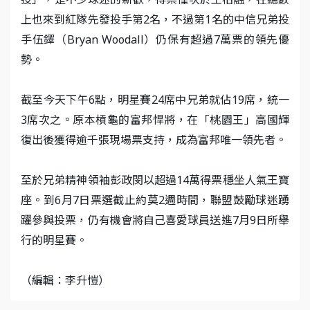
上也來到紅隊先發投手第2名，不過第1名的中信兄弟投
手伍鐸（Bryan Woodall）仍保有超過7萬票的領先優
勢。
截至今天下午6點，明星賽24席中兄弟就佔19席，統一
3席次之。原本槓龜的富邦悍將，在「桃園王」高國輝
復出後獲得逾千張現場票支持，成為富邦唯一領先者。
至於兄弟精神領袖彭政閔以超過14萬得票穩坐人氣王寶
座。到6月7日票選截止約莫2週時間，聯盟鼓勵球迷踴
躍參與投票，仍有機會將自己喜愛球員送進7月9日所舉
行的明星賽。
（編輯：李升愷）