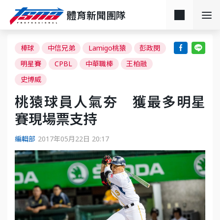
體育新聞團隊
棒球
中信兄弟
Lamigo桃猿
彭政閔
明星賽
CPBL
中華職棒
王柏融
史博威
桃猿球員人氣夯 獲最多明星
賽現場票支持
編輯部
2017年05月22日 20:17