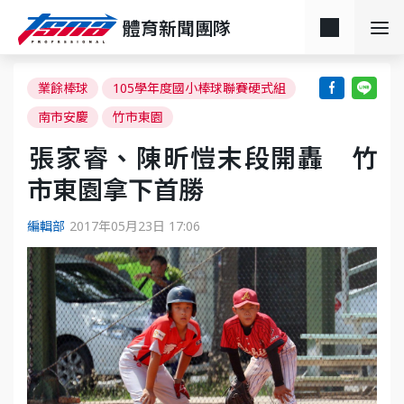
體育新聞團隊
業餘棒球
105學年度國小棒球聯賽硬式組
南市安慶
竹市東園
​張家睿、陳昕愷末段開轟 竹
市東園拿下首勝
編輯部
2017年05月23日 17:06