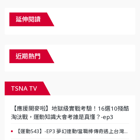
延伸閱讀
近期熱門
TSNA TV
【應援開麥啦】地獄級實戰考驗！16選10殘酷
淘汰戰，運動知識大會考誰是真懂？-ep3
【運動543】-EP3 夢幻連動!當職棒傳奇遇上台灣女
棒 8/29熱血傳承