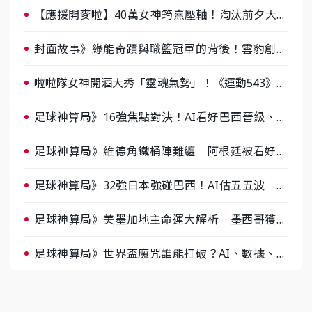
【應援開麥啦】40萬女神筠熹壓軸！淘汰前夕大混
戰，蔡尚樺驚艷：一個比一個會-ep2
封面故事》綠能奇蹟與職籃冠軍的背後！雲豹創辦
人張建偉做客《封面故事》大談「心酸創業學」
啦啦隊女神開酒大秀「靈魂氣勢」！《運動543》微
醺企劃台韓拼酒文化大過招
足球神算局》16強焦點對決！AI看好巴西晉級、數
據派力挺挪威
足球神算局》維德角鐵桶陣難纏 阿根廷被看好下
半場破局晉級
足球神算局》32強日本強碰巴西！AI估五五波 牛
肉哥、小魚看好延長賽爆冷
足球神算局》美墨加地主命運大解析 墨西哥獲數
據與玄學雙點名
足球神算局》世界盃魔咒誰能打破？AI、數據、塔
羅齊開講 阿根廷連霸、日本闖8強成焦點