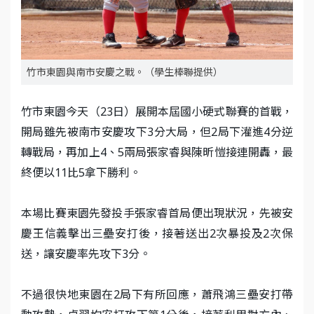
竹市東園與南市安慶之戰。（學生棒聯提供）
竹市東園今天（23日）展開本屆國小硬式聯賽的首戰，
開局雖先被南市安慶攻下3分大局，但2局下灌進4分逆
轉戰局，再加上4、5兩局張家睿與陳昕愷接連開轟，最
終便以11比5拿下勝利。
本場比賽東園先發投手張家睿首局便出現狀況，先被安
慶王信義擊出三壘安打後，接著送出2次暴投及2次保
送，讓安慶率先攻下3分。
不過很快地東園在2局下有所回應，蕭飛鴻三壘安打帶