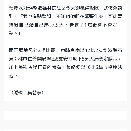
預賽以7比4擊敗福林的紅葉今天卻贏得驚險，武俊鴻談
到，「我也有點驚訝，不知道他們在緊張什麼，可能晉
級後自己給自己壓力太大，看贏了1場後會不會好一
點。」
而同場地另外2場比賽，東縣卑南以12比2扣倒澎縣石
泉；桃市仁善開局擊出6支安打攻下5分大局奠定勝基，
加上吳敬恩猛打賞的發揮，最終便以10比6擊敗投縣法
治。
（編輯：吳若寧）