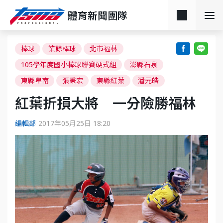
體育新聞團隊
棒球
業餘棒球
北市福林
105學年度國小棒球聯賽硬式組
澎縣石泉
東縣卑南
張秉宏
東縣紅葉
潘元皓
紅葉折損大將 一分險勝福林
編輯部
2017年05月25日 18:20