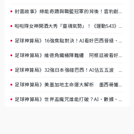
戰，蔡尚樺驚艷：一個比一個會-ep2
封面故事》綠能奇蹟與職籃冠軍的背後！雲豹創辦
人張建偉做客《封面故事》大談「心酸創業學」
啦啦隊女神開酒大秀「靈魂氣勢」！《運動543》微
醺企劃台韓拼酒文化大過招
足球神算局》16強焦點對決！AI看好巴西晉級、數
據派力挺挪威
足球神算局》維德角鐵桶陣難纏 阿根廷被看好下
半場破局晉級
足球神算局》32強日本強碰巴西！AI估五五波 牛
肉哥、小魚看好延長賽爆冷
足球神算局》美墨加地主命運大解析 墨西哥獲數
據與玄學雙點名
足球神算局》世界盃魔咒誰能打破？AI、數據、塔
羅齊開講 阿根廷連霸、日本闖8強成焦點