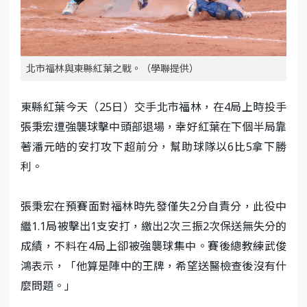
北市福林與東縣紅葉之戰。（學聯提供）
東縣紅葉今天（25日）交手北市福林，在4局上時投手
張秉宏遭強襲球擊中頭部退場，幸好紅葉在下個半局靠
著潘元皓的安打攻下超前分，幫助球隊以6比5拿下勝
利。
張秉宏在預賽面對福林時先發僅失2分自責分，此役中
繼1.1局被擊出1支安打，繳出2次三振2次保送無失分的
成績，不料在4局上卻被強襲球集中。賽後總教練武俊
鴻表示，「他算是陣中的王牌，希望送醫檢查後沒有什
麼問題。」