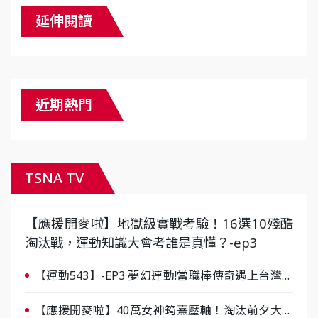
延伸閱讀
近期熱門
TSNA TV
【應援開麥啦】地獄級實戰考驗！16選10殘酷
淘汰戰，運動知識大會考誰是真懂？-ep3
【運動543】-EP3 夢幻連動!當職棒傳奇遇上台灣女
棒 8/29熱血傳承
【應援開麥啦】40萬女神筠熹壓軸！淘汰前夕大混