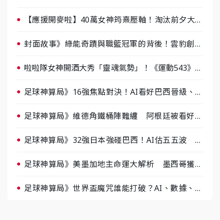
棒 8/29熱血傳承
【應援開麥啦】40萬女神筠熹壓軸！淘汰前夕大混
戰，蔡尚樺驚艷：一個比一個會-ep2
封面故事》綠能奇蹟與職籃冠軍的背後！雲豹創辦
人張建偉做客《封面故事》大談「心酸創業學」
啦啦隊女神開酒大秀「靈魂氣勢」！《運動543》微
醺企劃台韓拼酒文化大過招
足球神算局》16強焦點對決！AI看好巴西晉級、數
據派力挺挪威
足球神算局》維德角鐵桶陣難纏 阿根廷被看好下
半場破局晉級
足球神算局》32強日本強碰巴西！AI估五五波 牛
肉哥、小魚看好延長賽爆冷
足球神算局》美墨加地主命運大解析 墨西哥獲數
據與玄學雙點名
足球神算局》世界盃魔咒誰能打破？AI、數據、塔
羅齊開講 阿根廷連霸、日本闖8強成焦點