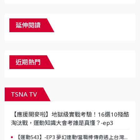
延伸閱讀
近期熱門
TSNA TV
【應援開麥啦】地獄級實戰考驗！16選10殘酷
淘汰戰，運動知識大會考誰是真懂？-ep3
【運動543】-EP3 夢幻連動!當職棒傳奇遇上台灣女