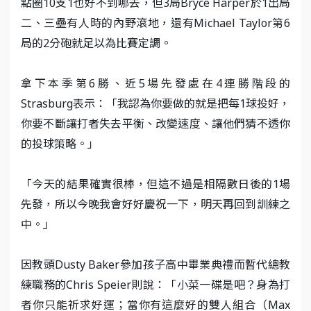
點圈10支1也好不到哪去，但3局Bryce Harper於1出局
二、三壘有人時的內野滾地，還有Michael Taylor第6
局的2分砲就足以為比賽定調。
拿下本季第6勝、近5場先發處在4連勝階段的
Strasburg表示：「我認為你要做的就是把每1球投好，
你要不斷讓打者失去平衡、改變速度、讓他們猜不透你
的投球策略。」
「今天的結果確實很棒，但這不過是相隔數日後的1場
先發，所以今晚我會好好慶祝一下，明天再回到訓練之
中。」
因教頭Dusty Baker參加孩子高中畢業典禮而暫代總教
練職務的Chris Speier則說：「小菜一碟是吧？身為打
者你只能祈求好運；當你有這麼好的雙人組合（Max