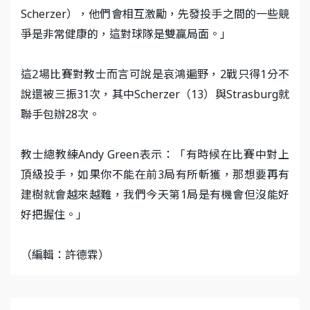
Scherzer），他們會相互激勵，先發投手之間的一些競
爭是非常健康的，這對球隊是雙贏局面。」
這2場比賽對教士而言可說是哀鴻遍野，2戰只得1分不
說還被三振31次，其中Scherzer（13）與Strasburg就
聯手包辦28次。
教士總教練Andy Green表示：「有時候在比賽中對上
頂級投手，如果你不能在前3局有所斬獲，那想要再有
建樹就會越來越難，我們今天第1局是有機會但沒能好
好把握住。」
（編輯：許德霖）