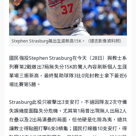
Stephen Strasburg飆出生涯新高15K。（達志影像資料照）
國民強投Stephen Strasburg在今天（28日）與教士系
列賽第2戰繳出7局無失分15K的驚人內容刷新個人生涯
單場三振新高，最終幫助球隊3比0完封教士拿下最近6
場比賽第5勝。
Strasburg此役只被擊出3支安打，不過因隊友2次守備
失誤幾度面臨失分危機，尤其第1局曾出現無人出局2人
在壘以及2出局滿壘的局面，但他硬是化險為夷，總共
讓教士得點圈打擊6支0槓龜；國民打線雖10支安打，得