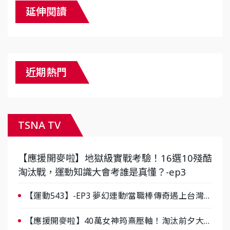
延伸閱讀
近期熱門
TSNA TV
【應援開麥啦】地獄級實戰考驗！16選10殘酷
淘汰戰，運動知識大會考誰是真懂？-ep3
【運動543】-EP3 夢幻連動!當職棒傳奇遇上台灣女
棒 8/29熱血傳承
【應援開麥啦】40萬女神筠熹壓軸！淘汰前夕大混