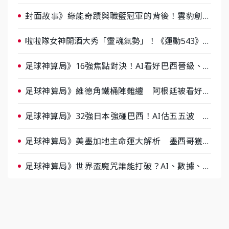
戰，蔡尚樺驚艷：一個比一個會-ep2
封面故事》綠能奇蹟與職籃冠軍的背後！雲豹創辦
人張建偉做客《封面故事》大談「心酸創業學」
啦啦隊女神開酒大秀「靈魂氣勢」！《運動543》微
醺企劃台韓拼酒文化大過招
足球神算局》16強焦點對決！AI看好巴西晉級、數
據派力挺挪威
足球神算局》維德角鐵桶陣難纏 阿根廷被看好下
半場破局晉級
足球神算局》32強日本強碰巴西！AI估五五波 牛
肉哥、小魚看好延長賽爆冷
足球神算局》美墨加地主命運大解析 墨西哥獲數
據與玄學雙點名
足球神算局》世界盃魔咒誰能打破？AI、數據、塔
羅齊開講 阿根廷連霸、日本闖8強成焦點