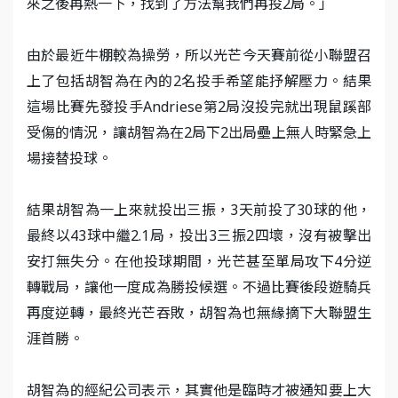
來之後再熱一下，找到了方法幫我們再投2局。」
由於最近牛棚較為操勞，所以光芒今天賽前從小聯盟召
上了包括胡智為在內的2名投手希望能抒解壓力。結果
這場比賽先發投手Andriese第2局沒投完就出現鼠蹊部
受傷的情況，讓胡智為在2局下2出局壘上無人時緊急上
場接替投球。
結果胡智為一上來就投出三振，3天前投了30球的他，
最終以43球中繼2.1局，投出3三振2四壞，沒有被擊出
安打無失分。在他投球期間，光芒甚至單局攻下4分逆
轉戰局，讓他一度成為勝投候選。不過比賽後段遊騎兵
再度逆轉，最終光芒吞敗，胡智為也無緣摘下大聯盟生
涯首勝。
胡智為的經紀公司表示，其實他是臨時才被通知要上大