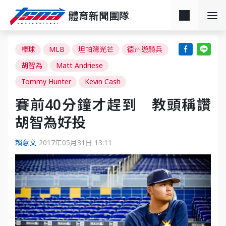
體育新聞團隊
棒球
MLB
坦帕灣光芒
德州遊騎兵
胡智為
Matt Andriese
Tommy Hunter
Kevin Cash
賽前40分鐘才趕到 教頭稱讚
胡智為好投
賴意文
2017年05月31日 13:11