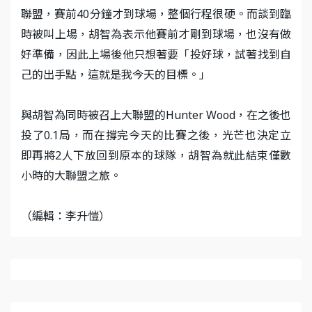
聯盟，賽前40分鐘才到球場，整個行程很硬。而談到臨
時被叫上場，胡智為表示他賽前才剛到球場，也沒有做
好準備，因此上場後他只想著要「投好球，試著找到自
己的出手點，這就是我今天的目標。」
與胡智為同時被召上大聯盟的Hunter Wood，在之後也
投了0.1局，而在撐完今天的比賽之後，光芒也決定立
即再將2人下放回到原本的球隊，胡智為就此結束僅數
小時的大聯盟之旅。
​（編輯：李升愷）