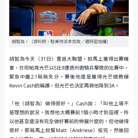
胡智為。（資料照，駐美特派李宏政／邁阿密拍攝）
胡智為今天（31日）重返大聯盟，就馬上獲得出賽機
會，在坦帕灣光芒以5比9遭德州遊騎兵擊敗的比賽中，
緊急中繼2.1局無失分。賽後他還是獲得光芒總教練
Kevin Cash的稱讚，但光芒也決定再將他降到3A。
「他（胡智為）做得很好。」Cash說：「叫他上場不
是理想的狀況。我想他大概賽前1個小時才到這裡，所
以他甚至還沒有完全做好賽前的伸展什麼的。但他做得
很好，那局馬上就幫Matt（Andriese）投完，然後回