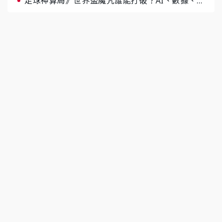
足球神算局》世界盃魔咒誰能打破？AI、數據、塔
羅齊開講 阿根廷連霸、日本闖8強成焦點