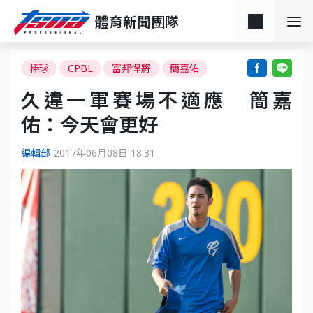
體育新聞團隊
棒球
CPBL
富邦悍將
簡嘉佑
久違一軍賽場不適應 簡嘉
佑：今天會更好
編輯部
2017年06月08日 18:31