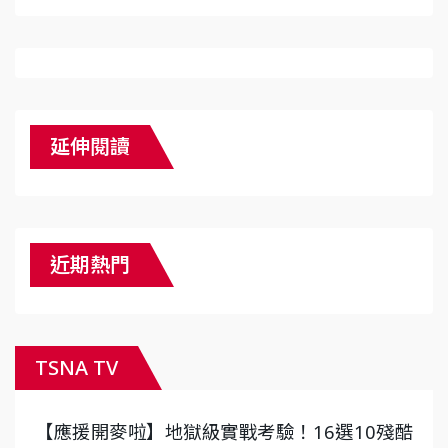
延伸閱讀
近期熱門
TSNA TV
【應援開麥啦】地獄級實戰考驗！16選10殘酷