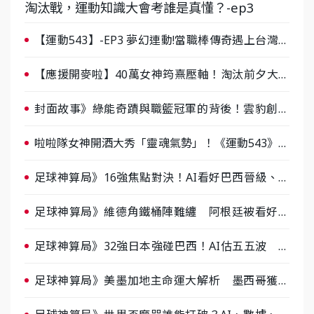
淘汰戰，運動知識大會考誰是真懂？-ep3
【運動543】-EP3 夢幻連動!當職棒傳奇遇上台灣女
棒 8/29熱血傳承
【應援開麥啦】40萬女神筠熹壓軸！淘汰前夕大混
戰，蔡尚樺驚艷：一個比一個會-ep2
封面故事》綠能奇蹟與職籃冠軍的背後！雲豹創辦
人張建偉做客《封面故事》大談「心酸創業學」
啦啦隊女神開酒大秀「靈魂氣勢」！《運動543》微
醺企劃台韓拼酒文化大過招
足球神算局》16強焦點對決！AI看好巴西晉級、數
據派力挺挪威
足球神算局》維德角鐵桶陣難纏 阿根廷被看好下
半場破局晉級
足球神算局》32強日本強碰巴西！AI估五五波 牛
肉哥、小魚看好延長賽爆冷
足球神算局》美墨加地主命運大解析 墨西哥獲數
據與玄學雙點名