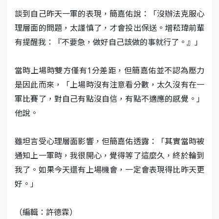
談到自己昨天一軍的表現，簡嘉佑說：「沒辦法克服心
理層面的問題，太謹慎了，才會投出保送。增菘瑋前輩
有提醒我：『不要急，做好自己該做的事就行了。』」
當時上場時雙方僅有1分差距，但簡嘉佑並不認為壓力
是因此而來，「上場時沒有注意看分數，太久沒有在一
軍比賽了，對自己有點沒自信，有點不適應的感覺。」
他說。
雖坦言受心理層面影響，但簡嘉佑透露：「其實當時被
通知上一軍時，我很開心，覺得等了這麼久，終於輪到
我了。如果今天還有上場機會，一定會表現得比昨天更
好。」
（編輯：許德霖）