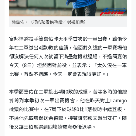
簡嘉佑。（特約記者侯禕縉／現場拍攝）
富邦悍將投手簡嘉佑昨天本季首次於一軍出賽，雖他今
年在二軍繳出4勝0敗的佳績，但面對久違的一軍賽場他
卻沒解決任何人次就留下滿壘危機就退場，不過簡嘉佑
今天（8日）坦然面對前役，並表示：「太久沒在一軍
比賽，有點不適應，今天一定會表現得更好。」
本季簡嘉佑在二軍投出4勝0敗的成績，苦等多時的他總
算等到本季初次一軍出賽機會，他在昨天對上Lamigo
桃猿的比賽中，在7局下於球隊0比1落後時中繼登板，
不過他先四壞保送余德龍，接著讓郭嚴文敲出安打，隨
後又讓王柏融選到四壞擠成滿壘後退場。