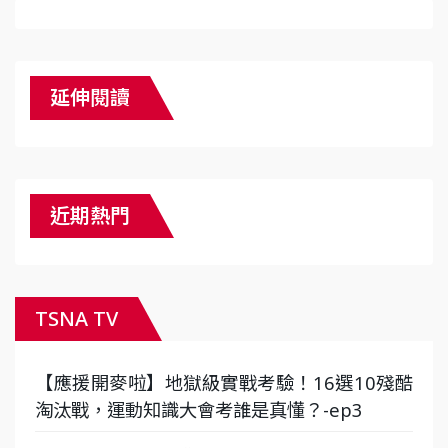
延伸閱讀
近期熱門
TSNA TV
【應援開麥啦】地獄級實戰考驗！16選10殘酷
淘汰戰，運動知識大會考誰是真懂？-ep3