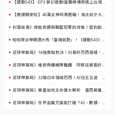
【運動543】-EP3 夢幻連動!當職棒傳奇遇上台灣女
棒 8/29熱血傳承
【應援開麥啦】40萬女神筠熹壓軸！淘汰前夕大混
戰，蔡尚樺驚艷：一個比一個會-ep2
封面故事》綠能奇蹟與職籃冠軍的背後！雲豹創辦
人張建偉做客《封面故事》大談「心酸創業學」
啦啦隊女神開酒大秀「靈魂氣勢」！《運動543》微
醺企劃台韓拼酒文化大過招
足球神算局》16強焦點對決！AI看好巴西晉級、數
據派力挺挪威
足球神算局》維德角鐵桶陣難纏 阿根廷被看好下
半場破局晉級
足球神算局》32強日本強碰巴西！AI估五五波 牛
肉哥、小魚看好延長賽爆冷
足球神算局》美墨加地主命運大解析 墨西哥獲數
據與玄學雙點名
足球神算局》世界盃魔咒誰能打破？AI、數據、塔
羅齊開講 阿根廷連霸、日本闖8強成焦點