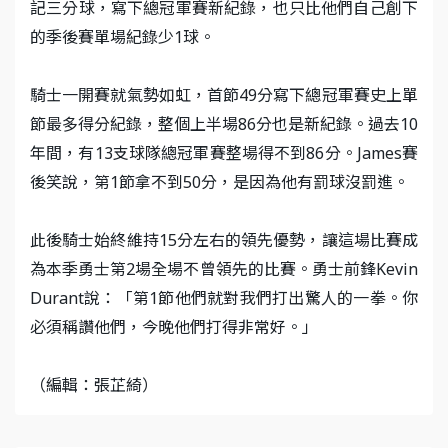
記三分球，寫下總冠軍賽新紀錄，也只比他們自己創下
的季後賽單場紀錄少1球。
騎士一開賽就氣勢如虹，首節49分寫下總冠軍賽史上單
節最多得分紀錄，整個上半場86分也是新紀錄。過去10
年間，有13支球隊總冠軍賽整場得不到86分。James賽
後笑說，第1節拿不到50分，是因為他有罰球沒罰進。
此後騎士始終維持15分左右的領先優勢，讓這場比賽成
為本季勇士第2場全場不曾領先的比賽。勇士前鋒Kevin
Durant說：「第1節他們就對我們打出驚人的一拳。你
必須稱讚他們，今晚他們打得非常好。」
（編輯：張芷綺）