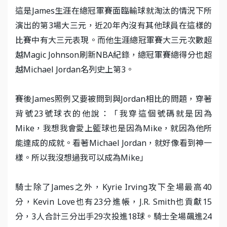
這是James生涯在總冠軍賽面臨輸球就淘汰的情況下所
演出的第3場大三元，近20年內沒有其他球員在這樣的
比賽中有大三元表現。而他生涯總冠軍賽大三元次數超
越Magic Johnson刷新NBA紀錄，總冠軍賽總得分也超
越Michael Jordan名列史上第3。
賽後James照例又要被問到與Jordan相比的問題，穿著
背號23號球衣的他說：「我穿這個號碼就是因為
Mike，我想我會愛上籃球也是因為Mike，就因為他所
能達成的成就。看著Michael Jordan，就好像看到神一
樣。所以我沒想過我可以成為Mike」
騎士除了James之外，Kyrie Irving攻下全場最高40
分，Kevin Love也有23分進帳，J.R. Smith也貢獻15
分，3人合計三分出手29次投進18球。騎士全場飆進24