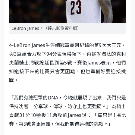
LeBron James。（達志影像資料照）
在LeBron James生涯總冠軍賽創紀錄的第9次大三元，
與3巨頭合力攻下94分表現帶領下，再輸就淘汰的克利
夫蘭騎士將戰線延長到第5戰。賽後James表示，他們
知道接下來的比賽只會更困難，但也準備好要迎接挑
戰。
「我們有總冠軍的DNA，今晚就展現了出來。我們只是
保持沈著，分享球、傳球、防守上也更強硬。」為騎士
貢獻31分10籃板11助攻的James說：「這只是1場比
賽，第5戰會更困難，但我們期待這樣的挑戰。」