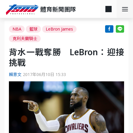
體育新聞團隊
NBA
籃球
LeBron James
克利夫蘭騎士
背水一戰奪勝 LeBron：迎接
挑戰
賴意文
2017年06月10日 15:33