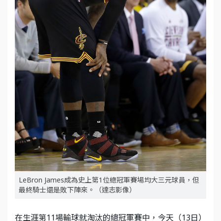
LeBron James成為史上第1位總冠軍賽場均大三元球員，但
最終騎士還是敗下陣來。（達志影像）
在生涯第11場輸球就淘汰的總冠軍賽中，今天（13日）