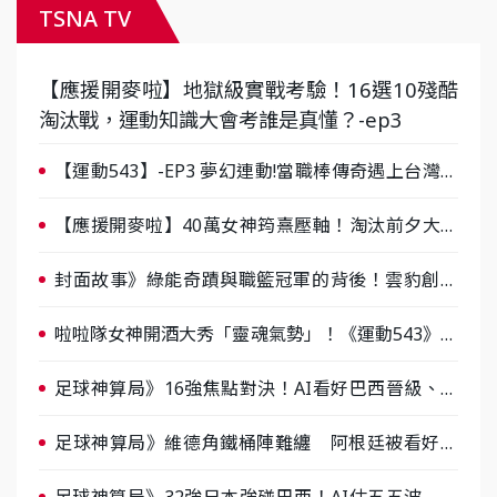
TSNA TV
【應援開麥啦】地獄級實戰考驗！16選10殘酷
淘汰戰，運動知識大會考誰是真懂？-ep3
【運動543】-EP3 夢幻連動!當職棒傳奇遇上台灣女
棒 8/29熱血傳承
【應援開麥啦】40萬女神筠熹壓軸！淘汰前夕大混
戰，蔡尚樺驚艷：一個比一個會-ep2
封面故事》綠能奇蹟與職籃冠軍的背後！雲豹創辦
人張建偉做客《封面故事》大談「心酸創業學」
啦啦隊女神開酒大秀「靈魂氣勢」！《運動543》微
醺企劃台韓拼酒文化大過招
足球神算局》16強焦點對決！AI看好巴西晉級、數
據派力挺挪威
足球神算局》維德角鐵桶陣難纏 阿根廷被看好下
半場破局晉級
足球神算局》32強日本強碰巴西！AI估五五波 牛