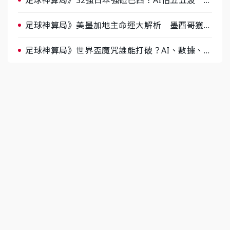
肉哥、小魚看好延長賽爆冷
足球神算局》美墨加地主命運大解析 墨西哥獲數
據與玄學雙點名
足球神算局》世界盃魔咒誰能打破？AI、數據、塔
羅齊開講 阿根廷連霸、日本闖8強成焦點