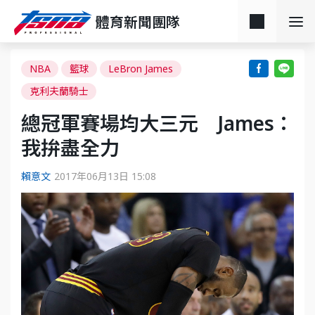
體育新聞團隊
NBA
籃球
LeBron James
克利夫蘭騎士
總冠軍賽場均大三元 James：
我拚盡全力
賴意文
2017年06月13日 15:08