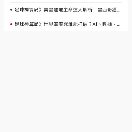
肉哥、小魚看好延長賽爆冷
足球神算局》美墨加地主命運大解析 墨西哥獲數
據與玄學雙點名
足球神算局》世界盃魔咒誰能打破？AI、數據、塔
羅齊開講 阿根廷連霸、日本闖8強成焦點