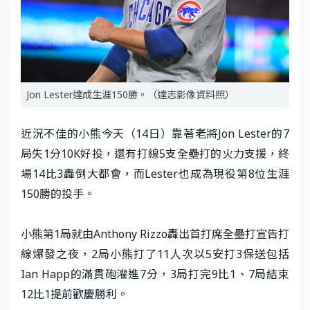
Jon Lester達成生涯150勝。（達志影像資料照）
近況不佳的小熊今天（14日）靠著老將Jon Lester的7
局失1分10K好投，還有打線5支全壘打的火力支援，終
場14比3轟倒大都會，而Lester也成為現役第8位生涯
150勝的投手。
小熊第1局就由Anthony Rizzo轟出首打席全壘打宣告打
線爆發之夜，2局小熊打了11人次以5安打3保送包括
Ian Happ的滿貫砲灌進7分，3局打完9比1、7局結束
12比1提前歡慶勝利。