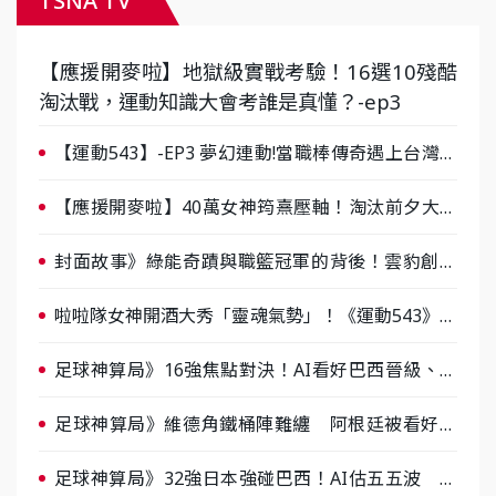
TSNA TV
【應援開麥啦】地獄級實戰考驗！16選10殘酷
淘汰戰，運動知識大會考誰是真懂？-ep3
【運動543】-EP3 夢幻連動!當職棒傳奇遇上台灣女
棒 8/29熱血傳承
【應援開麥啦】40萬女神筠熹壓軸！淘汰前夕大混
戰，蔡尚樺驚艷：一個比一個會-ep2
封面故事》綠能奇蹟與職籃冠軍的背後！雲豹創辦
人張建偉做客《封面故事》大談「心酸創業學」
啦啦隊女神開酒大秀「靈魂氣勢」！《運動543》微
醺企劃台韓拼酒文化大過招
足球神算局》16強焦點對決！AI看好巴西晉級、數
據派力挺挪威
足球神算局》維德角鐵桶陣難纏 阿根廷被看好下
半場破局晉級
足球神算局》32強日本強碰巴西！AI估五五波 牛