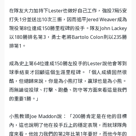
在隊友大力加持下Lester也做好自己工作，強投7局5安
打失1分並送出10次三振，因而追平Jered Weaver成為
現役第8位達成150勝里程碑的投手。隊友John Lackey
以180勝排名第3，勇士老將Bartolo Colon則以235勝
排第1。
成為史上第64位達成150勝左投手的Lester說他會等到
球季結束才回顧這個生涯里程碑。「個人成績固然很
酷，但總歸來說，你是為小熊打球，贏球也是為小熊。
而無論從投球、打擊、跑壘、防守等方面來看這是我們
的重要1勝。」
小熊教頭Joe Maddon說：「200勝肯定是在他的目標
內，這也說明了他在投手丘上的穩定表現，而就球隊角
度來看，他效力我們的第2年比第1年要好，而他今年的