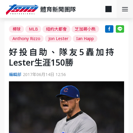
體育新聞團隊
棒球
MLB
紐約大都會
芝加哥小熊
Anthony Rizzo
Jon Lester
Ian Happ
好投自助、隊友5轟加持
Lester生涯150勝
編輯部
2017年06月14日 12:56