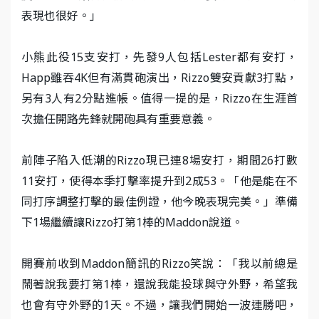
表現也很好。」
小熊此役15支安打，先發9人包括Lester都有安打，
Happ雖吞4K但有滿貫砲演出，Rizzo雙安貢獻3打點，
另有3人有2分點進帳。值得一提的是，Rizzo在生涯首
次擔任開路先鋒就開砲具有重要意義。
前陣子陷入低潮的Rizzo現已連8場安打，期間26打數
11安打，使得本季打擊率提升到2成53。「他是能在不
同打序調整打擊的最佳例證，他今晚表現完美。」準備
下1場繼續讓Rizzo打第1棒的Maddon說道。
開賽前收到Maddon簡訊的Rizzo笑說：「我以前總是
鬧著說我要打第1棒，還說我能投球與守外野，希望我
也會有守外野的1天。不過，讓我們開始一波連勝吧，