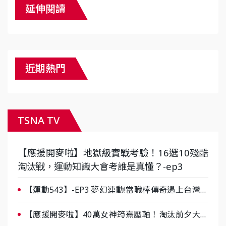
延伸閱讀
近期熱門
TSNA TV
【應援開麥啦】地獄級實戰考驗！16選10殘酷
淘汰戰，運動知識大會考誰是真懂？-ep3
【運動543】-EP3 夢幻連動!當職棒傳奇遇上台灣女
棒 8/29熱血傳承
【應援開麥啦】40萬女神筠熹壓軸！淘汰前夕大混