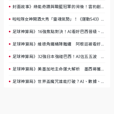
戰，蔡尚樺驚艷：一個比一個會-ep2
封面故事》綠能奇蹟與職籃冠軍的背後！雲豹創辦
人張建偉做客《封面故事》大談「心酸創業學」
啦啦隊女神開酒大秀「靈魂氣勢」！《運動543》微
醺企劃台韓拼酒文化大過招
足球神算局》16強焦點對決！AI看好巴西晉級、數
據派力挺挪威
足球神算局》維德角鐵桶陣難纏 阿根廷被看好下
半場破局晉級
足球神算局》32強日本強碰巴西！AI估五五波 牛
肉哥、小魚看好延長賽爆冷
足球神算局》美墨加地主命運大解析 墨西哥獲數
據與玄學雙點名
足球神算局》世界盃魔咒誰能打破？AI、數據、塔
羅齊開講 阿根廷連霸、日本闖8強成焦點