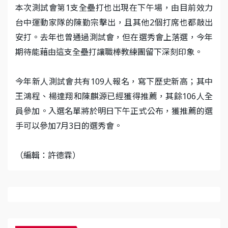
本次測試會第1支全壘打也出現在下午場，由目前效力
台中運動家隊的陳勤宗擊出，且其他2個打席也都敲出
安打。去年也曾通過測試會，但在選秀會上落選，今年
期待能藉由這支全壘打讓職棒教練團留下深刻印象。
今年新人測試會共有109人報名，寫下歷史新高；其中
王鴻程、楊達翔和陳麒源已經獲得推薦，其餘106人全
員參加。入選名單將於明日下午正式公布，獲推薦的選
手可以參加7月3日的選秀會。
（編輯：許德霖）