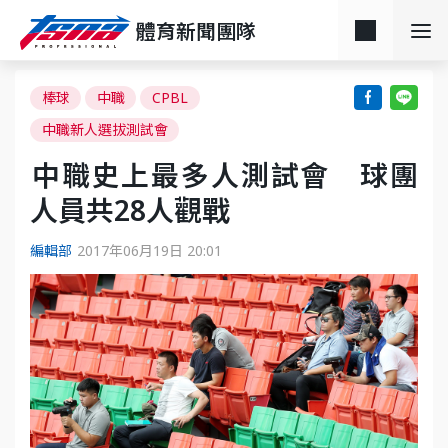
體育新聞團隊
棒球
中職
CPBL
中職新人選拔測試會
​中職史上最多人測試會 球團
人員共28人觀戰
編輯部
2017年06月19日 20:01