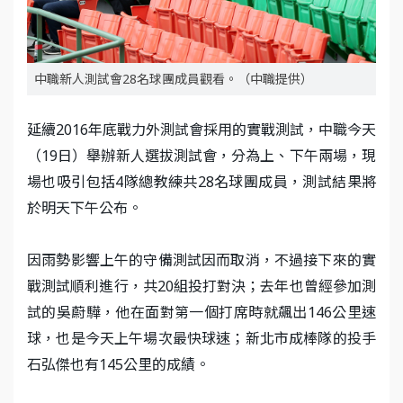
中職新人測試會28名球團成員觀看。（中職提供）
延續2016年底戰力外測試會採用的實戰測試，中職今天
（19日）舉辦新人選拔測試會，分為上、下午兩場，現
場也吸引包括4隊總教練共28名球團成員，測試結果將
於明天下午公布。
因雨勢影響上午的守備測試因而取消，不過接下來的實
戰測試順利進行，共20組投打對決；去年也曾經參加測
試的吳蔚驊，他在面對第一個打席時就飆出146公里速
球，也是今天上午場次最快球速；新北市成棒隊的投手
石弘傑也有145公里的成績。