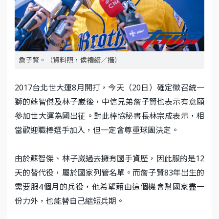
詹子賢。（資料照，侯禕縉／攝）
2017台北世大運8月開打，今天（20日）確定徵召統一
獅的蘇智傑及林子崴後，中信兄弟詹子賢也表示有意願
參加世大運為國出征。對此棒協秘書長林宗成表示，相
當歡迎職棒選手加入，但一定會尊重球團決定。
由於蘇智傑、林子崴過去擁有國手資歷，因此服的是12
天的替代役，屬於國家列管名單。而詹子賢83年出生的
需要服4個月的兵役，他希望藉由這個機會幫國家盡一
份力外，也能替自己縮短兵期。