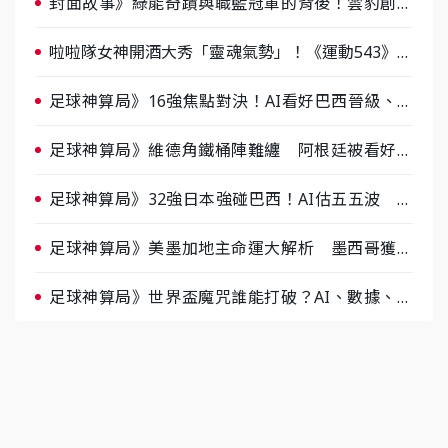
封面故事》綠能奇蹟與職籃冠軍的背後！雲豹創辦
人張建偉做客《封面故事》大談「心酸創業學」
啦啦隊女神開酒大秀「靈魂氣勢」！《運動543》微
醺企劃台韓拼酒文化大過招
足球神算局》16強焦點對決！AI看好巴西晉級、數
據派力挺挪威
足球神算局》維德角鐵桶陣難纏 阿根廷被看好下
半場破局晉級
足球神算局》32強日本強碰巴西！AI估五五波 牛
肉哥、小魚看好延長賽爆冷
足球神算局》美墨加地主命運大解析 墨西哥獲數
據與玄學雙點名
足球神算局》世界盃魔咒誰能打破？AI、數據、塔
羅齊開講 阿根廷連霸、日本闖8強成焦點