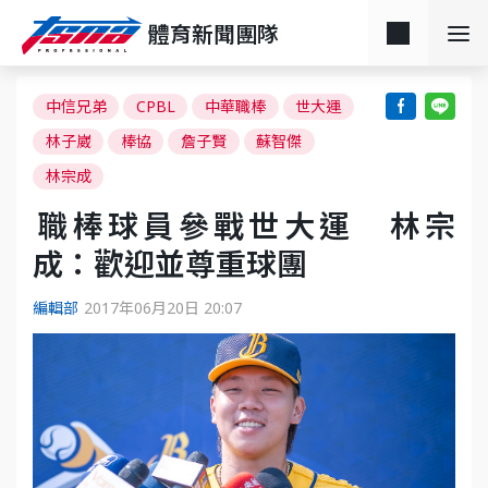
體育新聞團隊
中信兄弟
CPBL
中華職棒
世大運
林子崴
棒協
詹子賢
蘇智傑
林宗成
​職棒球員參戰世大運 林宗
成：歡迎並尊重球團
編輯部
2017年06月20日 20:07