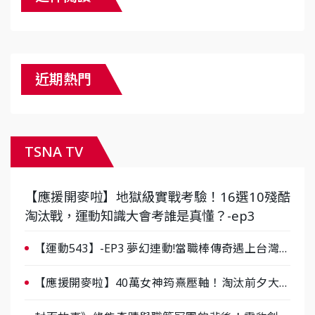
近期熱門
TSNA TV
【應援開麥啦】地獄級實戰考驗！16選10殘酷
淘汰戰，運動知識大會考誰是真懂？-ep3
【運動543】-EP3 夢幻連動!當職棒傳奇遇上台灣女
棒 8/29熱血傳承
【應援開麥啦】40萬女神筠熹壓軸！淘汰前夕大混
戰，蔡尚樺驚艷：一個比一個會-ep2