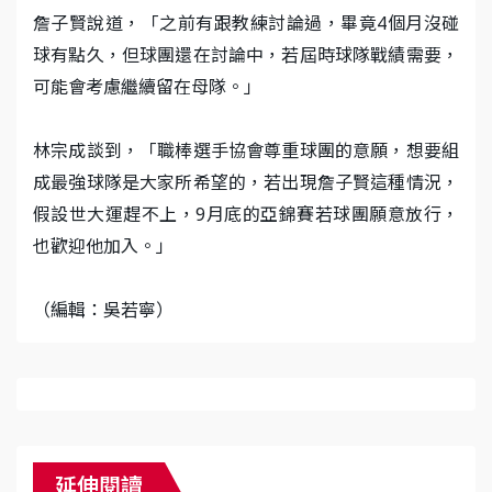
詹子賢說道，「之前有跟教練討論過，畢竟4個月沒碰
球有點久，但球團還在討論中，若屆時球隊戰績需要，
可能會考慮繼續留在母隊。」
林宗成談到，「職棒選手協會尊重球團的意願，想要組
成最強球隊是大家所希望的，若出現詹子賢這種情況，
假設世大運趕不上，9月底的亞錦賽若球團願意放行，
也歡迎他加入。」
（編輯：吳若寧）
延伸閱讀