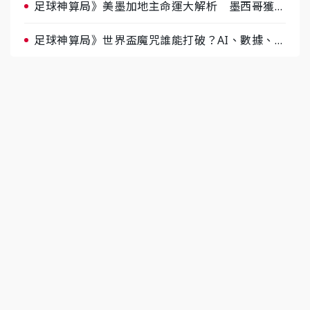
足球神算局》美墨加地主命運大解析 墨西哥獲數
據與玄學雙點名
足球神算局》世界盃魔咒誰能打破？AI、數據、塔
羅齊開講 阿根廷連霸、日本闖8強成焦點