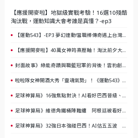
【應援開麥啦】地獄級實戰考驗！16選10殘酷
淘汰戰，運動知識大會考誰是真懂？-ep3
【運動543】-EP3 夢幻連動!當職棒傳奇遇上台灣女
棒 8/29熱血傳承
【應援開麥啦】40萬女神筠熹壓軸！淘汰前夕大混
戰，蔡尚樺驚艷：一個比一個會-ep2
封面故事》綠能奇蹟與職籃冠軍的背後！雲豹創辦
人張建偉做客《封面故事》大談「心酸創業學」
啦啦隊女神開酒大秀「靈魂氣勢」！《運動543》微
醺企劃台韓拼酒文化大過招
足球神算局》16強焦點對決！AI看好巴西晉級、數
據派力挺挪威
足球神算局》維德角鐵桶陣難纏 阿根廷被看好下
半場破局晉級
足球神算局》32強日本強碰巴西！AI估五五波 牛
肉哥、小魚看好延長賽爆冷