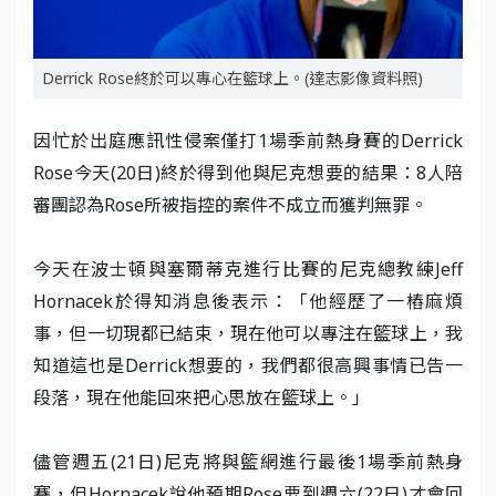
Derrick Rose終於可以專心在籃球上。(達志影像資料照)
因忙於出庭應訊性侵案僅打1場季前熱身賽的Derrick
Rose今天(20日)終於得到他與尼克想要的結果：8人陪
審團認為Rose所被指控的案件不成立而獲判無罪。
今天在波士頓與塞爾蒂克進行比賽的尼克總教練Jeff
Hornacek於得知消息後表示：「他經歷了一樁麻煩
事，但一切現都已結束，現在他可以專注在籃球上，我
知道這也是Derrick想要的，我們都很高興事情已告一
段落，現在他能回來把心思放在籃球上。」
儘管週五(21日)尼克將與籃網進行最後1場季前熱身
賽，但Hornacek說他預期Rose要到週六(22日)才會回