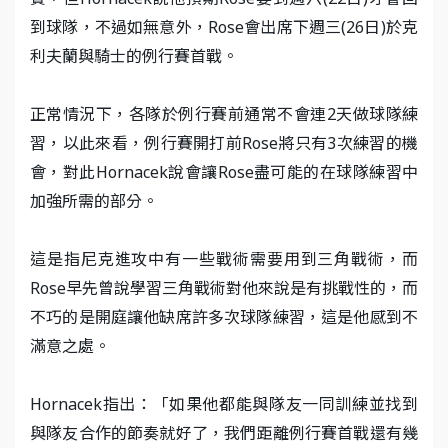
到球隊，不過如無意外，Rose會出席下週三(26日)於克
利夫蘭與騎士的例行賽首戰。
正常情況下，各隊於例行賽前通常不會連2天做球隊練
習，以此來看，例行賽開打前Rose將只有3次練習的機
會，對此Hornacek說會讓Rose盡可能的在球隊練習中
加強所需的部分。
這是指尼克進攻中有一些戰術需要用到三角戰術，而
Rose早先曾說學習三角戰術對他來說是有挑戰性的，而
不巧的是開庭讓他缺席許多次球隊練習，這是他感到不
滿意之處。
Hornacek指出：「如果他都能與隊友一同訓練並找到
與隊友合作的節奏就好了，我們距離例行賽首戰還有幾