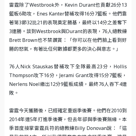
雷霆除了Westbrook外，Kevin Durant也貢獻26分13
籃板6助攻，Enes Kanter替補攻得16分7籃板。他們靠
著第3節32比21的表現奠定勝基，最終以14分之差奪下
3連勝。談到Westbrook與Durant的表現，76人總教練
Brett Brown也不禁讚賞：「你可以在他們臉上看到好
勝的怒氣，有著比任何數據都更多的決心與意志。」
76人Nick Stauskas替補攻下全隊最高23分，Hollis
Thompson攻下16分，Jerami Grant攻得15分7籃板，
Nerlens Noel繳出12分9籃板成績，最終76人吞下4連
敗。
雷霆今天獲勝後，已經確定重返季後賽。他們在2010到
2014年連5年打進季後賽，但去年卻與季後賽無緣。本
季首度接掌雷霆兵符的總教練Billy Donovan說：「這