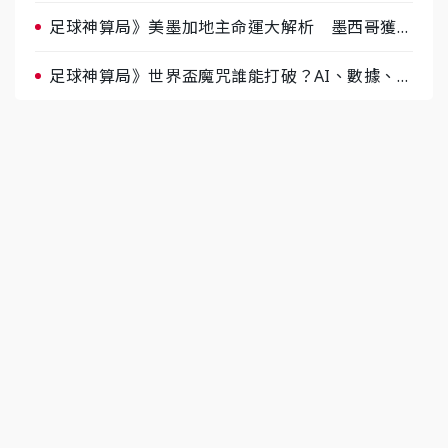
肉哥、小魚看好延長賽爆冷
足球神算局》美墨加地主命運大解析 墨西哥獲數
據與玄學雙點名
足球神算局》世界盃魔咒誰能打破？AI、數據、塔
羅齊開講 阿根廷連霸、日本闖8強成焦點