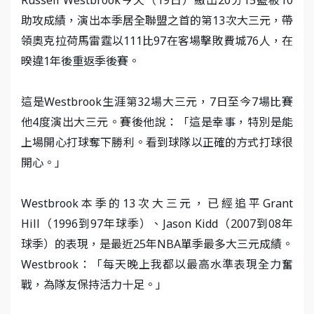
助攻成績，演出本季居全聯盟之首的第13次大三元，帶
領奧克拉荷馬雷霆以111比97在客場擊敗費城76人，在
暌違1年後重返季後賽。
這是Westbrook生涯第32場大三元，7日至今7場比賽
他4度演出大三元。賽後他說：「這是幸事，特別是能
上場開心打球奪下勝利。看到球隊以正確的方式打球很
開心。」
Westbrook本季的13次大三元，已經追平Grant
Hill（1996到97年球季）、Jason Kidd（2007到08年
球季）的表現，是最近25年NBA單季最多大三元成績。
Westbrook：「每天晚上我都以最高水準表現全力奮
戰，為隊友保持活力十足。」