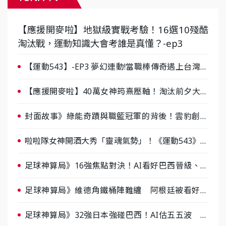
【應援開麥啦】地獄級實戰考驗！16選10殘酷
淘汰戰，運動知識大會考誰是真懂？-ep3
【運動543】-EP3 夢幻連動!當職棒傳奇遇上台灣女
棒 8/29熱血傳承
【應援開麥啦】40萬女神筠熹壓軸！淘汰前夕大混
戰，蔡尚樺驚艷：一個比一個會-ep2
封面故事》綠能奇蹟與職籃冠軍的背後！雲豹創辦
人張建偉做客《封面故事》大談「心酸創業學」
啦啦隊女神開酒大秀「靈魂氣勢」！《運動543》微
醺企劃台韓拼酒文化大過招
足球神算局》16強焦點對決！AI看好巴西晉級、數
據派力挺挪威
足球神算局》維德角鐵桶陣難纏 阿根廷被看好下
半場破局晉級
足球神算局》32強日本強碰巴西！AI估五五波 牛