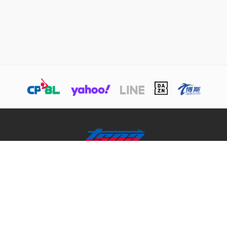
關於TSNA
業務介紹
商務合作聯絡
© 本網站版權屬於TSNA所有，未經本站同意，請勿擅用文字及圖案