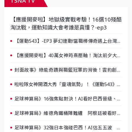
TSNA TV
【應援開麥啦】地獄級實戰考驗！16選10殘酷
淘汰戰，運動知識大會考誰是真懂？-ep3
【運動543】-EP3 夢幻連動!當職棒傳奇遇上台灣女
棒 8/29熱血傳承
【應援開麥啦】40萬女神筠熹壓軸！淘汰前夕大混
戰，蔡尚樺驚艷：一個比一個會-ep2
封面故事》綠能奇蹟與職籃冠軍的背後！雲豹創辦
人張建偉做客《封面故事》大談「心酸創業學」
啦啦隊女神開酒大秀「靈魂氣勢」！《運動543》微
醺企劃台韓拼酒文化大過招
足球神算局》16強焦點對決！AI看好巴西晉級、數
據派力挺挪威
足球神算局》維德角鐵桶陣難纏 阿根廷被看好下
半場破局晉級
足球神算局》32強日本強碰巴西！AI估五五波 牛