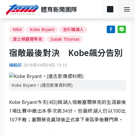
體育新聞團隊
NBA
Kobe Bryant
洛杉磯湖人
波士頓塞爾蒂克
Isaiah Thomas
宿敵最後對決 Kobe飆分告別
編輯部
2016年04月04日 15:10
Kobe Bryant。(達志影像資料照)
Kobe Bryant今天(4日)與湖人宿敵塞爾蒂克的生涯最後
1場比賽中繳出本季次高34分，但最終湖人仍以100比
107不敵；塞爾蒂克贏球後正式拿下東區季後賽門票。