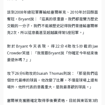
談到2008年總冠軍賽輸給塞爾蒂克、2010年討回顏面
奪冠，Bryant說：「這真的很重要，我們都是雙方歷史
交戰的一分子，我們不能被歷史記得我們曾連輸塞爾蒂
克2次，所以這意義甚至超越贏得第5座冠軍。」
對於Bryant今天表現，得22分4助攻5抄截的Jae
Crowder笑道：「我曾跟Bryant說『你確定今年結束後
要退休嗎？』」
攻下26分6助攻的Isaiah Thomas則說：「那是我們這
個世代最棒的球員，他改變了比賽，不僅是球場上還有
場外，他所代表的意義重大，是我最喜歡的球員。」
塞爾蒂克獲勝確定取得季後賽資格，目前與東區第3的