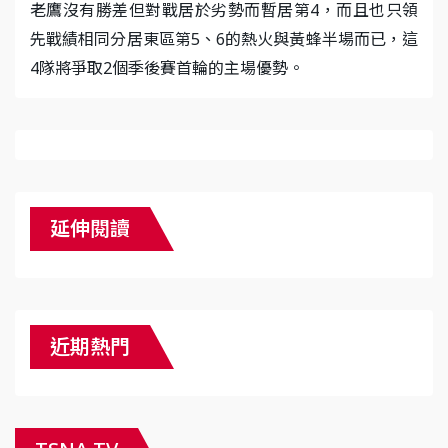
老鷹沒有勝差但對戰居於劣勢而暫居第4，而且也只領
先戰績相同分居東區第5、6的熱火與黃蜂半場而已，這
4隊將爭取2個季後賽首輪的主場優勢。
延伸閱讀
近期熱門