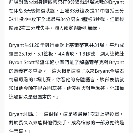
前場對熱火因身體微恙只打9分鐘就退場冰敷的Bryant
在休息3天後恢復狀態，上場33分鐘28投11中包括三分
球11投4中攻下全場最高34分另有4籃板3抄截，但最後
關頭2次三分球失手，湖人確定與勝利無緣。
Bryant生涯20年例行賽對上塞爾蒂克共31場，平均成
績是25.1分、5.1籃板、4.4助攻、1.3抄截。湖人總教練
Byron Scott希望年輕小輩們能了解塞爾蒂克對Bryant
的意義有多重要。「這大概是這陣子以來Bryant全場表
情最嚴肅的1場比賽，你看他的身體語言、臉部表情就
知道他今晚不是在開玩笑，他沒有與對手說笑，他知道
這場對決是很嚴肅的。」
Bryant則說：「這很怪，這是我最後1次對上綠衫軍，
對於長久以來能與他們交手、成為宿敵的一部分始終是
件樂事。」