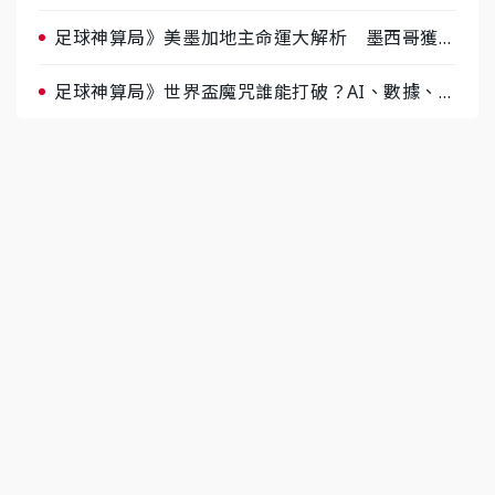
肉哥、小魚看好延長賽爆冷
足球神算局》美墨加地主命運大解析 墨西哥獲數
據與玄學雙點名
足球神算局》世界盃魔咒誰能打破？AI、數據、塔
羅齊開講 阿根廷連霸、日本闖8強成焦點