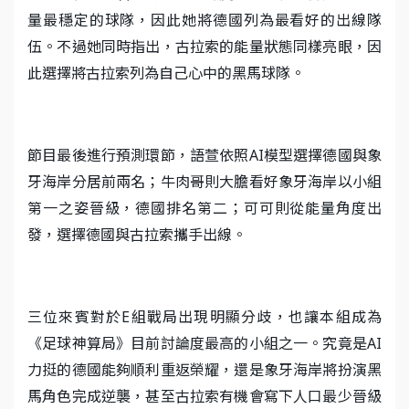
量最穩定的球隊，因此她將德國列為最看好的出線隊
伍。不過她同時指出，古拉索的能量狀態同樣亮眼，因
此選擇將古拉索列為自己心中的黑馬球隊。
節目最後進行預測環節，語萱依照AI模型選擇德國與象
牙海岸分居前兩名；牛肉哥則大膽看好象牙海岸以小組
第一之姿晉級，德國排名第二；可可則從能量角度出
發，選擇德國與古拉索攜手出線。
三位來賓對於E組戰局出現明顯分歧，也讓本組成為
《足球神算局》目前討論度最高的小組之一。究竟是AI
力挺的德國能夠順利重返榮耀，還是象牙海岸將扮演黑
馬角色完成逆襲，甚至古拉索有機會寫下人口最少晉級