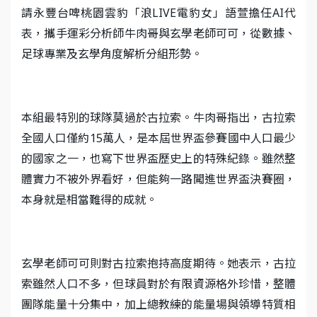
請永豐台啤桃園雲豹「浪LIVE電豹女」語萱擔任AI代
表，攜手運彩分析師牛肉哥與玄學老師可可，從數據、
足球專業及玄學角度解析分組形勢。
本組最特別的球隊莫過於古拉索。牛肉哥指出，古拉索
全國人口僅約15萬人，是本屆世界盃參賽國中人口最少
的國家之一，也寫下世界盃歷史上的特殊紀錄。雖然整
體實力不被外界看好，但能夠一路闖進世界盃決賽圈，
本身就是相當難得的成就。
玄學老師可可則對古拉索抱持高度期待。她表示，古拉
索雖然人口不多，但球員對於有限資源格外珍惜，整體
團隊能量十分集中，加上總教練的能量場與領導特質相