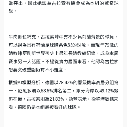
當突出，因此她認為古拉索有機會成為本組的驚奇球
隊。
牛肉哥也補充，古拉索陣中有不少具荷蘭背景的球員，
可以視為具有荷蘭足球體系色彩的球隊，而現年79歲的
總教練更刷新世界盃史上最年長總教練紀錄，成為本屆
賽事另一大話題。不過從實力層面來看，他認為古拉索
想要突破重圍仍有不小難度。
根據AI模型分析，德國以78.42%的晉級機率高居分組第
一，厄瓜多則以68.6%排名第二，象牙海岸以49.12%緊
追在後，古拉索則為21.83%。語萱表示，從整體數據來
看，德國仍是本組最被看好的球隊。