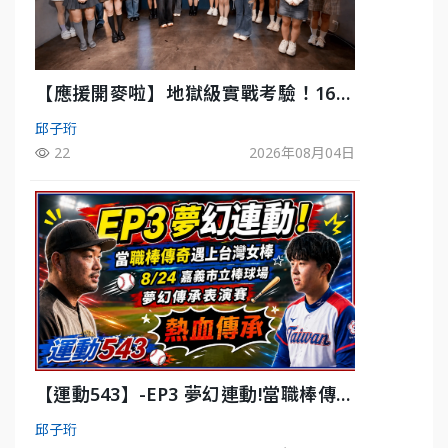
【應援開麥啦】地獄級實戰考驗！16選
10殘酷淘汰戰，運動知識大會考誰是真
邱子珩
懂？-ep3
22
2026年08月04日
【運動543】-EP3 夢幻連動!當職棒傳奇
遇上台灣女棒 8/29熱血傳承
邱子珩