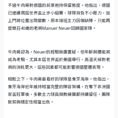
不過牛肉哥對德國的前景抱持保留態度。他指出，德國
已連續兩屆世界盃止步小組賽，球隊背負不小壓力，加
上門將位置出現變數，原本接班主力因傷缺陣，只能再
度徵召40歲的老將Manuel Neuer回歸國家隊。
牛肉哥認為，Neuer的經驗無庸置疑，但年齡與體能將
成為考驗，尤其本屆世界盃於美國舉行，高溫天候對老
將的消耗更大，這些因素都可能影響德國整體表現。
相較之下，牛肉哥最看好的球隊是象牙海岸。他指出，
象牙海岸近年維持相當完整的陣容架構，在奪下非洲國
家盃冠軍後，多數主力球員與教練團都持續留任，團隊
默契與穩定性相當出色。