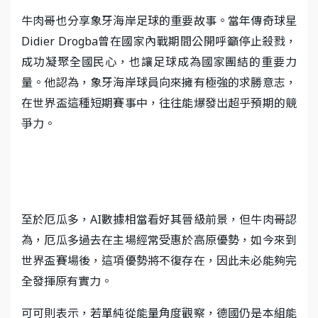
牛肉哥也分享象牙海岸足球的重要故事。當年傳奇球星
Didier Drogba曾在國家內戰期間公開呼籲停止殺戮，
成功凝聚全國民心，也讓足球成為國家團結的重要力
量。他認為，象牙海岸球員向來擁有極強的求勝意志，
在世界盃這種短期賽事中，往往能爆發出超乎預期的競
爭力。
至於厄瓜多，AI數據相當看好其晉級前景，但牛肉哥認
為，厄瓜多過去在主場經常受惠於高原優勢，如今來到
世界盃賽場後，這項優勢將不復存在，因此未必能夠完
全發揮原有實力。
可可則表示，若單純從能量角度觀察，德國仍是本組能