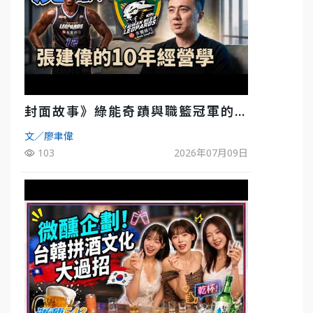
封面故事》綠能奇蹟與職籃冠軍的背
後！雲豹創辦人張建偉做客《封面故
文／廖聿偉
事》大談「心酸創業學」
103
2026年07月09日