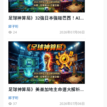
足球神算局》32強日本強碰巴西！AI估
五五波 牛肉哥、小魚看好延長賽爆冷
邱子珩
24
2026年07月06日
足球神算局》美墨加地主命運大解析
墨西哥獲數據與玄學雙點名
邱子珩
37
2026年07月06日