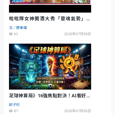
啦啦隊女神開酒大秀「靈魂氣勢」！
《運動543》微醺企劃台韓拼酒文化大過
文／廖聿偉
招
63
2026年07月08日
足球神算局》16強焦點對決！AI看好巴
西晉級、數據派力挺挪威
邱子珩
87
2026年07月06日