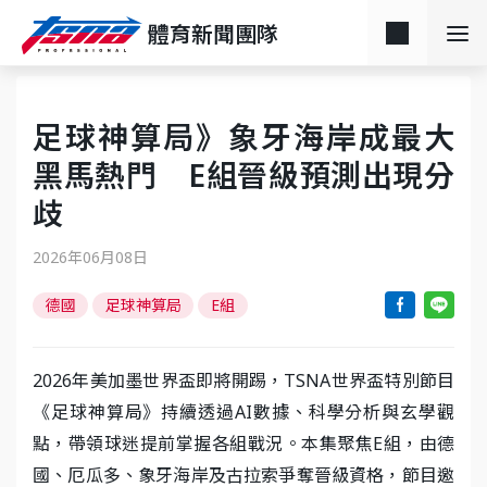
體育新聞團隊
足球神算局》象牙海岸成最大
黑馬熱門 E組晉級預測出現分
歧
2026年06月08日
德國
足球神算局
E組
2026年美加墨世界盃即將開踢，TSNA世界盃特別節目
《足球神算局》持續透過AI數據、科學分析與玄學觀
點，帶領球迷提前掌握各組戰況。本集聚焦E組，由德
國、厄瓜多、象牙海岸及古拉索爭奪晉級資格，節目邀