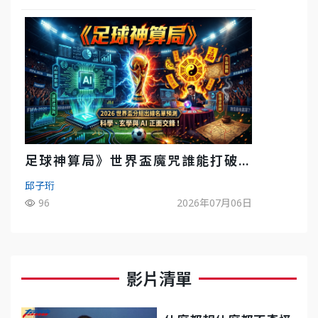
足球神算局》世界盃魔咒誰能打破？
AI、數據、塔羅齊開講 阿根廷連霸、
邱子珩
日本闖8強成焦點
96
2026年07月06日
影片清單