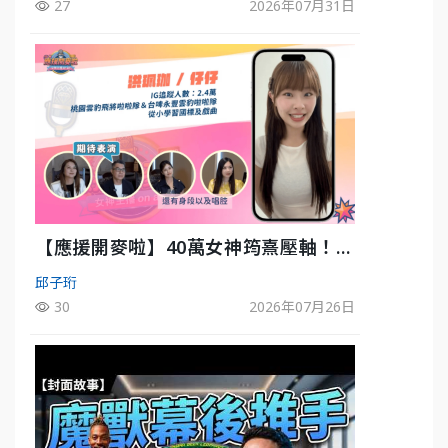
27
2026年07月31日
【應援開麥啦】40萬女神筠熹壓軸！淘
汰前夕大混戰，蔡尚樺驚艷：一個比一
邱子珩
個會-ep2
30
2026年07月26日