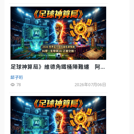
足球神算局》維德角鐵桶陣難纏 阿根
廷被看好下半場破局晉級
邱子珩
78
2026年07月06日