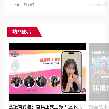
10殘酷淘汰戰，運動知識大會考誰是真
遇上台灣女
2026年08月04日
2026年07月
懂？-ep3
熱門影片
應援開麥啦》首集正式上線！這不只是
封面故事