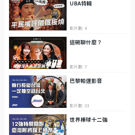
UBA特輯
影片數: 4
這碗聊什麼？
影片數: 7
巴黎帕運影音
影片數: 33
世界棒球十二強