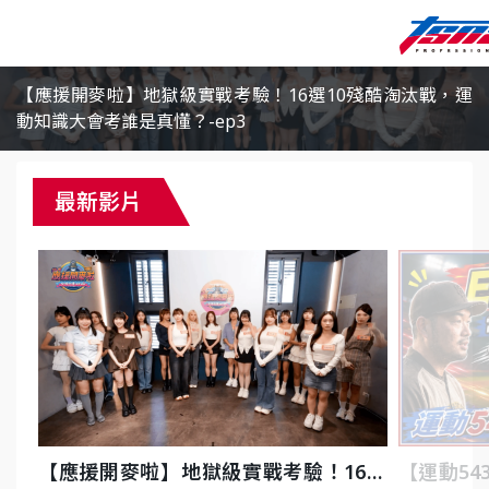
【應援開麥啦】地獄級實戰考驗！16選10殘酷淘汰戰，運
動知識大會考誰是真懂？-ep3
最新影片
【應援開麥啦】地獄級實戰考驗！16選
【運動54