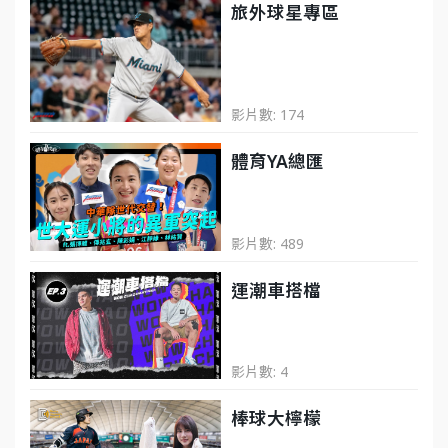
旅外球星專區
影片數: 174
體育YA總匯
影片數: 489
運潮車搭檔
影片數: 4
棒球大檸檬