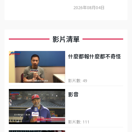
一場選秀 這是一場啦啦隊轉型的『生
後！雲豹
2026年08月04日
存修羅場』
事》大談
影片清單
什麼都報什麼都不奇怪
影片數: 49
影音
影片數: 111