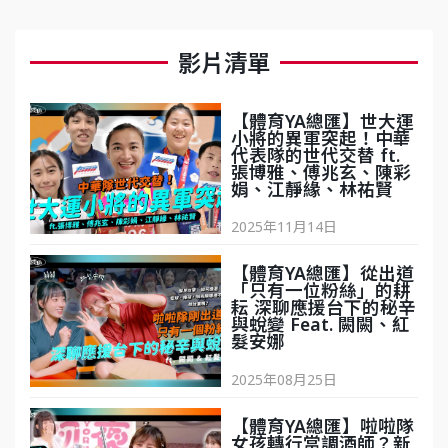
影片清單
【體育YA總匯】世大運
小將的異軍突起！中華
代表隊的世代交替 ft.
張博雅、傅兆玄、陳彩
娟、江靜緣、林祐賢
2025年11月14日
'
【體育YA總匯】從出道
「只有一位粉絲」的耕
耘 深聊‪應援台下的秘辛
與蛻變 Feat. 闕闕、紅
髮安娜
2025年08月25日
'
【體育YA總匯】啦啦隊
女孩轉行當調酒師？新