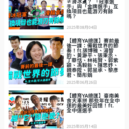
≠滑冰⛸️？ 「冠軍選
手」與「金牌選手」互
換項目也能游刃有餘
嗎？ ‪
2025年08月04日
'
【體育YA總匯】賽前最
後一課：備戰世界的節
奏！ft.張博雅、湯智
鈞、黃瀞平、張秉丞、
丁華恬、林祐賢、郭紫
穎、馮毅新、陳思妤、
魏泰陞、郭昱承、黎彥
君、簡彤娟
2025年06月26日
'
【體育YA總匯】臺南美
食大車拼 那些年在全中
運的最美好回憶！ft.
全中運選手
2025年05月14日