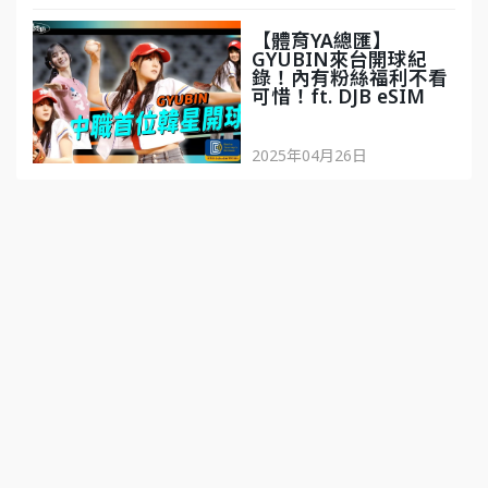
'
【體育YA總匯】
GYUBIN來台開球紀
錄！內有粉絲福利不看
可惜！ft. DJB eSIM
2025年04月26日
'