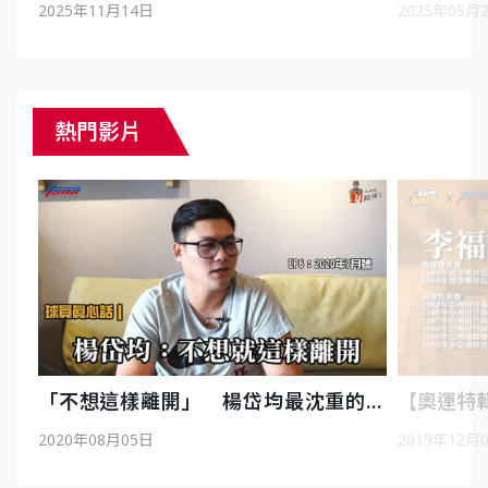
起！中華代表隊的世代交替 ft.張博雅、
絲」的耕耘 深聊‪應援
2025年11月14日
2025年08月
傅兆玄、陳彩娟、江靜緣、林祐賢
Feat. 
熱門影片
「不想這樣離開」 楊岱均最沈重的心
【奧運特
聲
傳廣師徒
2020年08月05日
2019年12月