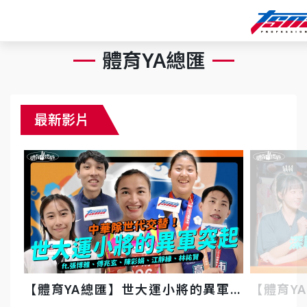
體育YA總匯
最新影片
【體育YA總匯】世大運小將的異軍突
【體育Y