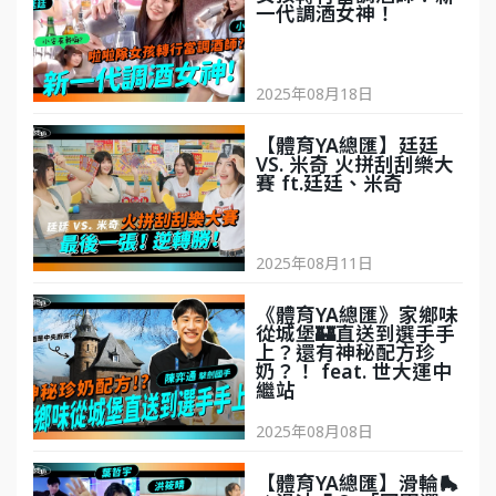
一代調酒女神！
2025年08月18日
'
【體育YA總匯】廷廷
VS. 米奇 火拼刮刮樂大
賽 ft.廷廷、米奇
2025年08月11日
'
《體育YA總匯》家鄉味
從城堡🏰直送到選手手
上？還有神秘配方珍
奶？！ feat. 世大運中
繼站
2025年08月08日
'
【體育YA總匯】滑輪🛼