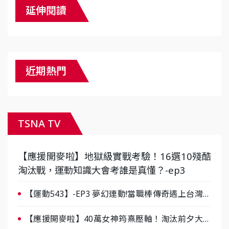
延伸閱讀
近期熱門
TSNA TV
【應援開麥啦】地獄級實戰考驗！16選10殘酷
淘汰戰，運動知識大會考誰是真懂？-ep3
【運動543】-EP3 夢幻連動!當職棒傳奇遇上台灣女
棒 8/29熱血傳承
【應援開麥啦】40萬女神筠熹壓軸！淘汰前夕大混