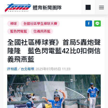
體育新聞團隊
棒球
全國社區學生棒球大賽
藍色閃電藍
信義飛燕藍
全國社區棒球賽》首局5轟炮聲
隆隆 藍色閃電藍42比0扣倒信
義飛燕藍
許柏蒼／台北報導
2025年07月05日 11:33