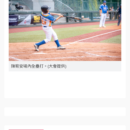
陳宥安場內全壘打。(大會提供)