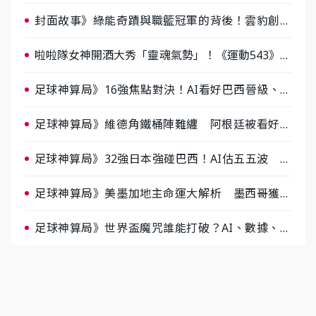
戰，蔡尚樺驚艷：一個比一個會-ep2
封面故事》綠能奇蹟與職籃冠軍的背後！雲豹創辦
人張建偉做客《封面故事》大談「心酸創業學」
啦啦隊女神開酒大秀「靈魂氣勢」！《運動543》微
醺企劃台韓拼酒文化大過招
足球神算局》16強焦點對決！AI看好巴西晉級、數
據派力挺挪威
足球神算局》維德角鐵桶陣難纏 阿根廷被看好下
半場破局晉級
足球神算局》32強日本強碰巴西！AI估五五波 牛
肉哥、小魚看好延長賽爆冷
足球神算局》美墨加地主命運大解析 墨西哥獲數
據與玄學雙點名
足球神算局》世界盃魔咒誰能打破？AI、數據、塔
羅齊開講 阿根廷連霸、日本闖8強成焦點