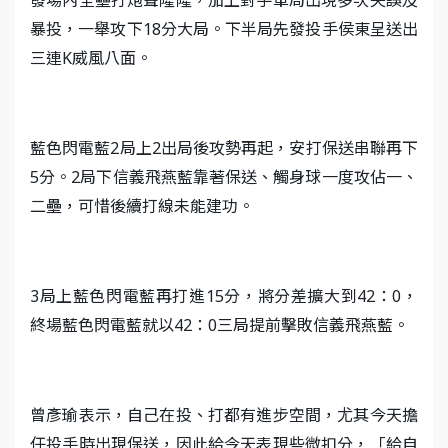
發場內全壘打炮聲隆隆，加上對手單局出現多次失誤及
暴投，一舉攻下18分大局。下半局先發投手侯東呈送出
三連K威風八面。
藍色閃電藍2局上2出局後攻勢再起，安打保送串聯再下
5分。2局下信義飛燕藍靠著保送、觸身球一度攻佔一、
二壘，可惜後續打線未能建功。
3局上藍色閃電藍再打進15分，將分差擴大到42：0，
終場藍色閃電藍就以42：0三局提前擊敗信義飛燕藍。
曾彥瑜表示，自己在投、打都有進步空間，尤其今天擔
任投手時出現保送，因此給今天表現些微扣分，「給自