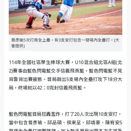
曾彥瑜5次打席全上壘，有3支安打包含一發場內全壘打。(大
會提供)
114年全國社區學生棒球大賽，U10混合組北區A組(北
2)賽事由藍色閃電藍交手信義飛燕藍，藍色閃電藍不見
背靠背出賽疲態，首局敲出5支場內全壘打攻下18分大
局，終場就以42：0完封信義飛燕藍。
藍色閃電藍首局狂轟濫炸，打了20人次出現10支安打，
當中包含曾彥瑜、邱品碩、侯東呈、邱靖豪、陳宥安5