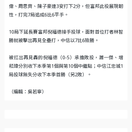
偉、周思齊、陳子豪連3安打下2分，但富邦此役展現韌
性，打完7局追成6比6平手。
10局下延長賽富邦倪福德接手投球，面對首位打者林智
勝就被擊出再見全壘打，中信以7比6險勝。
被扛出再見轟的倪福德（0-5）承擔敗投，蕭一傑、增
菘瑋分別收下本季第1個與第10個中繼點；中信江忠城1
局投球無失分收下本季首勝（另2敗）。
（編輯：吳若寧）