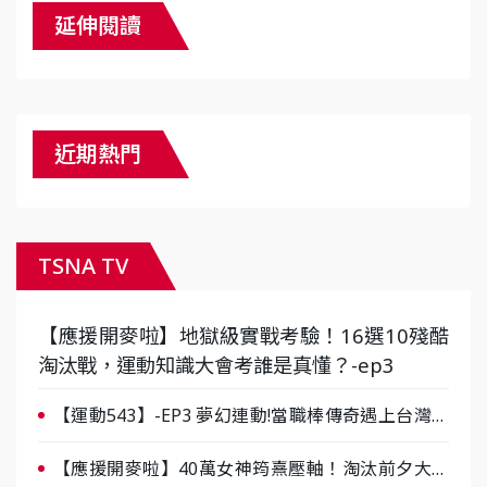
延伸閱讀
近期熱門
TSNA TV
【應援開麥啦】地獄級實戰考驗！16選10殘酷
淘汰戰，運動知識大會考誰是真懂？-ep3
【運動543】-EP3 夢幻連動!當職棒傳奇遇上台灣女
棒 8/29熱血傳承
【應援開麥啦】40萬女神筠熹壓軸！淘汰前夕大混