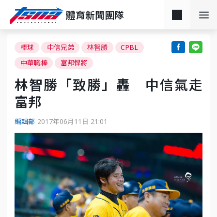
體育新聞團隊
棒球
中信兄弟
林智勝
CPBL
中華職棒
富邦悍將
林智勝「致勝」轟 中信氣走
富邦
編輯部
2017年06月11日 21:01