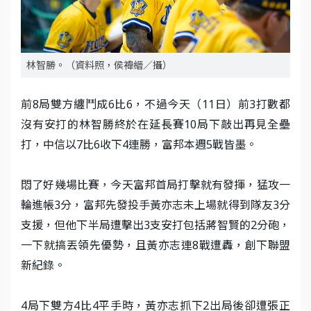
林智勝。（資料照，侯禕縉／攝）
前8局雙方纏鬥成6比6，不過今天（11日）前3打數都
沒有安打的林智勝終於在延長賽10局下敲出再見全壘
打，中信以7比6收下4連勝，富邦本週5戰皆墨。
悶了好幾場比賽，今天富邦首局打擊就有發揮，猛攻一
輪進帳3分，富邦先發投手黃亦志未上場就得到隊友3分
支援，但他下半局遭擊出3支安打包括蔣智賢的2分砲，
一下就搞丟領先優勢，且黃亦志連8戰遭轟，創下聯盟
新紀錄。
4局下雙方4比4平手時，黃亦志抓下2出局後卻遭張正