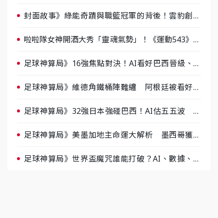
戰，蔡尚樺驚艷：一個比一個會-ep2
封面故事》綠能奇蹟與職籃冠軍的背後！雲豹創辦
人張建偉做客《封面故事》大談「心酸創業學」
啦啦隊女神開酒大秀「靈魂氣勢」！《運動543》微
醺企劃台韓拼酒文化大過招
足球神算局》16強焦點對決！AI看好巴西晉級、數
據派力挺挪威
足球神算局》維德角鐵桶陣難纏 阿根廷被看好下
半場破局晉級
足球神算局》32強日本強碰巴西！AI估五五波 牛
肉哥、小魚看好延長賽爆冷
足球神算局》美墨加地主命運大解析 墨西哥獲數
據與玄學雙點名
足球神算局》世界盃魔咒誰能打破？AI、數據、塔
羅齊開講 阿根廷連霸、日本闖8強成焦點