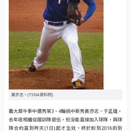
黃亦志。(TSNA資料照)
義大犀牛季中選秀第3、4輪挑中新秀黃亦志、于孟雄，
去年底相繼從國訓隊退伍，但沒能直接加入球隊，與球
隊合約直到昨天(1日)起才生效。終於盼到2016的到