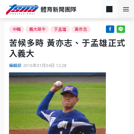
體育新聞團隊
中職
義大犀牛
于孟雄
黃亦志
苦候多時 黃亦志、于孟雄正式
入義大
編輯部
2016年01月04日 12:28