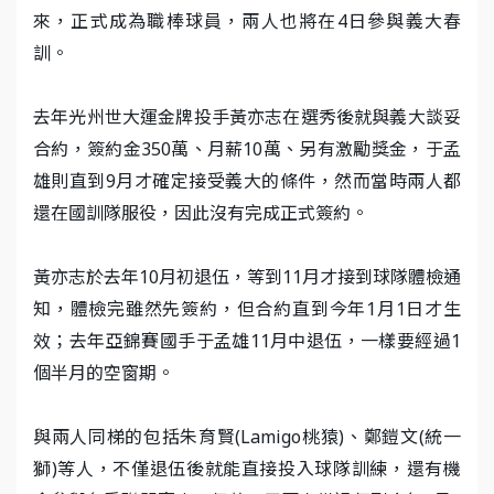
來，正式成為職棒球員，兩人也將在4日參與義大春
訓。
去年光州世大運金牌投手黃亦志在選秀後就與義大談妥
合約，簽約金350萬、月薪10萬、另有激勵獎金，于孟
雄則直到9月才確定接受義大的條件，然而當時兩人都
還在國訓隊服役，因此沒有完成正式簽約。
黃亦志於去年10月初退伍，等到11月才接到球隊體檢通
知，體檢完雖然先簽約，但合約直到今年1月1日才生
效；去年亞錦賽國手于孟雄11月中退伍，一樣要經過1
個半月的空窗期。
與兩人同梯的包括朱育賢(Lamigo桃猿)、鄭鎧文(統一
獅)等人，不僅退伍後就能直接投入球隊訓練，還有機