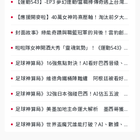
【運動543】-EP3 夢幻連動!當職棒傳奇遇上台灣女
棒 8/29熱血傳承
【應援開麥啦】40萬女神筠熹壓軸！淘汰前夕大混
戰，蔡尚樺驚艷：一個比一個會-ep2
封面故事》綠能奇蹟與職籃冠軍的背後！雲豹創辦
人張建偉做客《封面故事》大談「心酸創業學」
啦啦隊女神開酒大秀「靈魂氣勢」！《運動543》微
醺企劃台韓拼酒文化大過招
足球神算局》16強焦點對決！AI看好巴西晉級、數
據派力挺挪威
足球神算局》維德角鐵桶陣難纏 阿根廷被看好下
半場破局晉級
足球神算局》32強日本強碰巴西！AI估五五波 牛
肉哥、小魚看好延長賽爆冷
足球神算局》美墨加地主命運大解析 墨西哥獲數
據與玄學雙點名
足球神算局》世界盃魔咒誰能打破？AI、數據、塔
羅齊開講 阿根廷連霸、日本闖8強成焦點