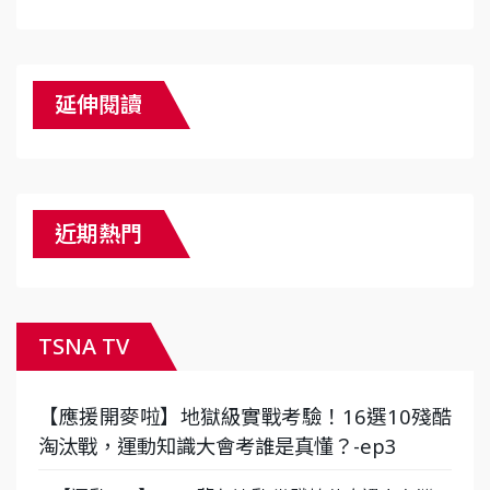
延伸閱讀
近期熱門
TSNA TV
【應援開麥啦】地獄級實戰考驗！16選10殘酷
淘汰戰，運動知識大會考誰是真懂？-ep3