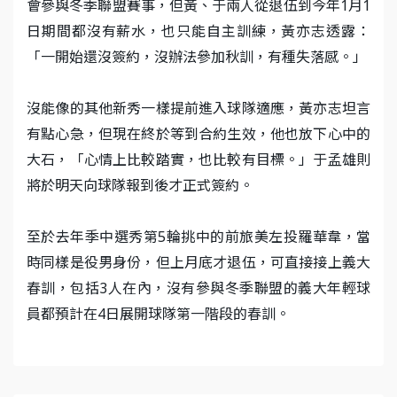
會參與冬季聯盟賽事，但黃、于兩人從退伍到今年1月1
日期間都沒有薪水，也只能自主訓練，黃亦志透露：
「一開始還沒簽約，沒辦法參加秋訓，有種失落感。」
沒能像的其他新秀一樣提前進入球隊適應，黃亦志坦言
有點心急，但現在終於等到合約生效，他也放下心中的
大石，「心情上比較踏實，也比較有目標。」于孟雄則
將於明天向球隊報到後才正式簽約。
至於去年季中選秀第5輪挑中的前旅美左投羅華韋，當
時同樣是役男身份，但上月底才退伍，可直接接上義大
春訓，包括3人在內，沒有參與冬季聯盟的義大年輕球
員都預計在4日展開球隊第一階段的春訓。