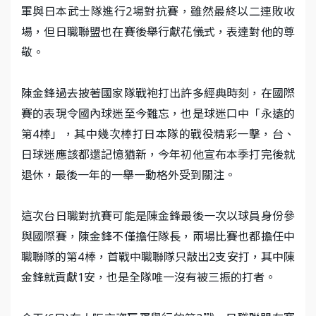
軍與日本武士隊進行2場對抗賽，雖然最終以二連敗收
場，但日職聯盟也在賽後舉行獻花儀式，表達對他的尊
敬。
陳金鋒過去披著國家隊戰袍打出許多經典時刻，在國際
賽的表現令國內球迷至今難忘，也是球迷口中「永遠的
第4棒」，其中幾次棒打日本隊的戰役精彩一擊，台、
日球迷應該都還記憶猶新，今年初他宣布本季打完後就
退休，最後一年的一舉一動格外受到關注。
這次台日職對抗賽可能是陳金鋒最後一次以球員身份參
與國際賽，陳金鋒不僅擔任隊長，兩場比賽也都擔任中
職聯隊的第4棒，首戰中職聯隊只敲出2支安打，其中陳
金鋒就貢獻1安，也是全隊唯一沒有被三振的打者。