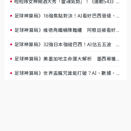
啦啦隊女神開酒大秀「靈魂氣勢」！《運動543》微
醺企劃台韓拼酒文化大過招
足球神算局》16強焦點對決！AI看好巴西晉級、數
據派力挺挪威
足球神算局》維德角鐵桶陣難纏 阿根廷被看好下
半場破局晉級
足球神算局》32強日本強碰巴西！AI估五五波 牛
肉哥、小魚看好延長賽爆冷
足球神算局》美墨加地主命運大解析 墨西哥獲數
據與玄學雙點名
足球神算局》世界盃魔咒誰能打破？AI、數據、塔
羅齊開講 阿根廷連霸、日本闖8強成焦點