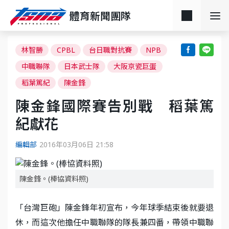
體育新聞團隊
林智勝
CPBL
台日職對抗賽
NPB
中職聯隊
日本武士隊
大阪京瓷巨蛋
稻葉篤紀
陳金鋒
陳金鋒國際賽告別戰 稻葉篤
紀獻花
編輯部
2016年03月06日 21:58
陳金鋒。(棒協資料照)
「台灣巨砲」陳金鋒年初宣布，今年球季結束後就要退
休，而這次他擔任中職聯隊的隊長兼四番，帶領中職聯