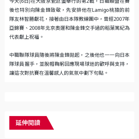
今天(6日)在大阪京瓷巨蛋舉行的第2戰，日職聯盟在賽
後也特別向陳金鋒致敬，先安排他在Lamigo桃猿的前
隊友林智勝獻花，接著由日本隊教練團中，曾經2007年
亞錦賽、2008年北京奧運和陳金鋒交手過的稻葉篤紀為
代表獻上祝福。
中職聯隊球員隨後將陳金鋒拋起，之後他也一一向日本
隊球員握手，並脫帽鞠躬回應現場球迷的歡呼與支持，
讓這次對抗賽在溫馨感人的氣氛中劃下句點。
延伸閱讀