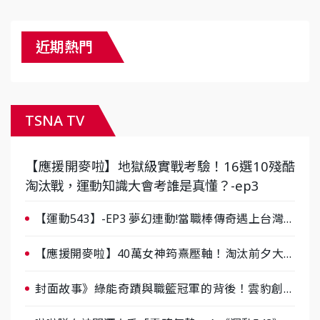
近期熱門
TSNA TV
【應援開麥啦】地獄級實戰考驗！16選10殘酷
淘汰戰，運動知識大會考誰是真懂？-ep3
【運動543】-EP3 夢幻連動!當職棒傳奇遇上台灣女
棒 8/29熱血傳承
【應援開麥啦】40萬女神筠熹壓軸！淘汰前夕大混
戰，蔡尚樺驚艷：一個比一個會-ep2
封面故事》綠能奇蹟與職籃冠軍的背後！雲豹創辦
人張建偉做客《封面故事》大談「心酸創業學」