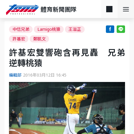
體育新聞團隊
中信兄弟
Lamigo桃猿
王溢正
許基宏
鄭凱文
許基宏雙響砲含再見轟 兄弟
逆轉桃猿
編輯部
2016年03月12日 16:45