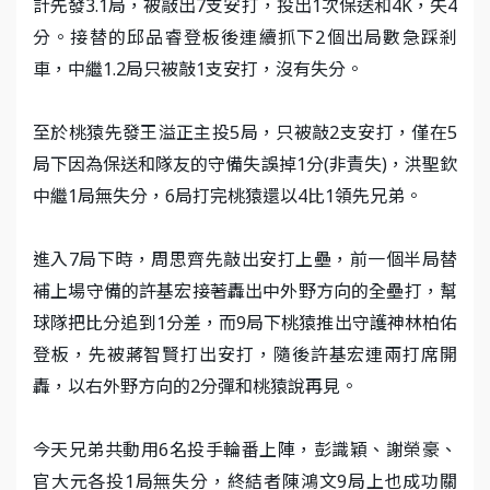
計先發3.1局，被敲出7支安打，投出1次保送和4K，失4
分。接替的邱品睿登板後連續抓下2個出局數急踩剎
車，中繼1.2局只被敲1支安打，沒有失分。
至於桃猿先發王溢正主投5局，只被敲2支安打，僅在5
局下因為保送和隊友的守備失誤掉1分(非責失)，洪聖欽
中繼1局無失分，6局打完桃猿還以4比1領先兄弟。
進入7局下時，周思齊先敲出安打上壘，前一個半局替
補上場守備的許基宏接著轟出中外野方向的全壘打，幫
球隊把比分追到1分差，而9局下桃猿推出守護神林柏佑
登板，先被蔣智賢打出安打，隨後許基宏連兩打席開
轟，以右外野方向的2分彈和桃猿說再見。
今天兄弟共動用6名投手輪番上陣，彭識穎、謝榮豪、
官大元各投1局無失分，終結者陳鴻文9局上也成功關