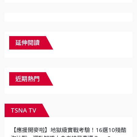
延伸閱讀
近期熱門
TSNA TV
【應援開麥啦】地獄級實戰考驗！16選10殘酷