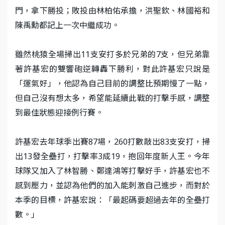
門，拿下勝投；敗投由林柏佑承擔，洪聖欽、林國裕和
陳禹勳都記上一次中繼成功。
雖然桃猿全場掃出11支安打多於兄弟的7支，但兄弟靠
著許基宏的雙響砲逆轉轟下勝利，對此許基宏只說是
「運氣好」，他認為自己目前的調整比預期慢了一點，
但自己沒有想太多，希望能延續此戰的打擊手感，調整
到最佳狀態迎接例行賽。
許基宏去年球季出賽87場，260打數敲出83支安打，掃
出13發全壘打，打擊率3成19，抱回年度新人王。今年
球隊又加入了林智勝、鄭達鴻等打擊好手，許基宏也不
感到壓力，並認為他們的加入能刺激自己進步，而對於
本季的目標，許基宏說：「最起碼要超過去年的全壘打
數。」