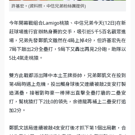
許基宏。(資料照，中信兄弟粉絲團提供)
今年開幕戰組合Lamigo桃猿、中信兄弟今天(12日)在新
莊球場進行官辦熱身賽的交手，吸引近5千5百名觀眾進
場，兄弟先發鄭凱文雖然在4局上掉4分，但許基宏先在
7局下敲出2分全壘打，9局下又轟出再見2分砲，助隊以
5比4氣走桃猿。
雙方此戰都派出陣中本土王牌掛帥，兄弟鄭凱文在投到
第4局時遇上危機，投出觸身球後又連續被敲2支安打製
造滿壘，接著劉時豪一棒掃出直擊全壘打牆的二壘安
打，幫桃猿打下2比0的領先，余德龍再補上二壘安打追
加2分。
鄭凱文該局連續被敲4支安打後才抓下第1個出局數，合