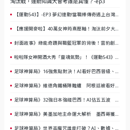
淘汰戰，運動知識大會考誰是真懂？-ep3
【運動543】-EP3 夢幻連動!當職棒傳奇遇上台灣女
棒 8/29熱血傳承
【應援開麥啦】40萬女神筠熹壓軸！淘汰前夕大混
戰，蔡尚樺驚艷：一個比一個會-ep2
封面故事》綠能奇蹟與職籃冠軍的背後！雲豹創辦
人張建偉做客《封面故事》大談「心酸創業學」
啦啦隊女神開酒大秀「靈魂氣勢」！《運動543》微
醺企劃台韓拼酒文化大過招
足球神算局》16強焦點對決！AI看好巴西晉級、數
據派力挺挪威
足球神算局》維德角鐵桶陣難纏 阿根廷被看好下
半場破局晉級
足球神算局》32強日本強碰巴西！AI估五五波 牛
肉哥、小魚看好延長賽爆冷
足球神算局》美墨加地主命運大解析 墨西哥獲數
據與玄學雙點名
足球神算局》世界盃魔咒誰能打破？AI、數據、塔