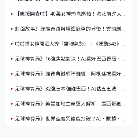
棒 8/29熱血傳承
【應援開麥啦】40萬女神筠熹壓軸！淘汰前夕大混
戰，蔡尚樺驚艷：一個比一個會-ep2
封面故事》綠能奇蹟與職籃冠軍的背後！雲豹創辦
人張建偉做客《封面故事》大談「心酸創業學」
啦啦隊女神開酒大秀「靈魂氣勢」！《運動543》微
醺企劃台韓拼酒文化大過招
足球神算局》16強焦點對決！AI看好巴西晉級、數
據派力挺挪威
足球神算局》維德角鐵桶陣難纏 阿根廷被看好下
半場破局晉級
足球神算局》32強日本強碰巴西！AI估五五波 牛
肉哥、小魚看好延長賽爆冷
足球神算局》美墨加地主命運大解析 墨西哥獲數
據與玄學雙點名
足球神算局》世界盃魔咒誰能打破？AI、數據、塔
羅齊開講 阿根廷連霸、日本闖8強成焦點