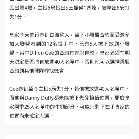
民出賽4場，主投6局投出5三振僅1四壞，被擊出6安打
失1分。
皇家今天進行春訓首波砍人，簽下小聯盟合約而受邀參
加大聯盟春訓的12名投手中，已有5人被下放到小聯
盟。其中Dillon Gee的合約有逃脫條款，皇家必須在明
天決定是否將他放進40人名單中，否則他可以選擇跳脫
合約到其他球隊尋找機會。
Gee春訓至今主投5局失1分，若他被放進40人名單中，
而他與Danny Duffy都未能搶下先發輪值位置，那麼皇
家開季25人名單中的牛棚部分，可能只剩下左手專家的
位置尚未確定人選。