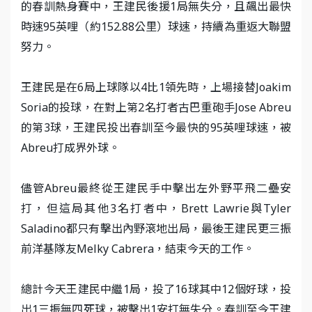
的春訓熱身賽中，王建民後援1局無失分，且飆出最快
時速95英哩（約152.88公里）球速，持續為重返大聯盟
努力。
王建民是在6局上球隊以4比1領先時，上場接替Joakim
Soria的投球，在對上第2名打者古巴重砲手Jose Abreu
的第3球，王建民投出春訓至今最快的95英哩球速，被
Abreu打成界外球。
儘管Abreu最終從王建民手中擊出左外野平飛二壘安
打，但這局其他3名打者中，Brett Lawrie與Tyler
Saladino都只有擊出內野滾地出局，最後王建民更三振
前洋基隊友Melky Cabrera，結束今天的工作。
總計今天王建民中繼1局，投了16球其中12個好球，投
出1三振無四死球，被擊出1安打無失分。春訓至今王建