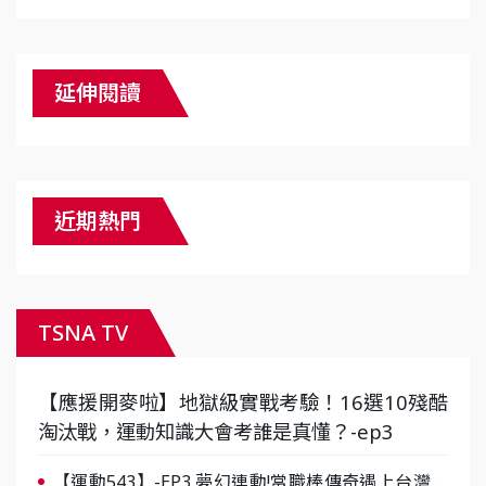
延伸閱讀
近期熱門
TSNA TV
【應援開麥啦】地獄級實戰考驗！16選10殘酷
淘汰戰，運動知識大會考誰是真懂？-ep3
【運動543】-EP3 夢幻連動!當職棒傳奇遇上台灣女