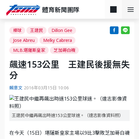
體育新聞團隊
棒球
王建民
Dillon Gee
Jose Abreu
Melky Cabrera
MLB.堪薩斯皇家
芝加哥白襪
飆速153公里 王建民後援無失
分
賴意文
2016年03月15日 10:06
王建民中繼再飆出時速153公里球速。（達志影像資料照）
在今天（15日）堪薩斯皇家主場以9比3擊敗芝加哥白襪