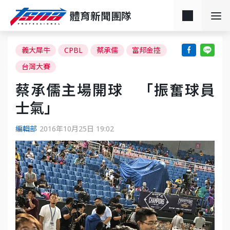
體育新聞團隊
義大犀牛
CPBL
蔡承儒
富邦金控
台灣大賽
蔡承儒主場開球 「振奮球員
士氣」
編輯部
2016年10月25日 19:02