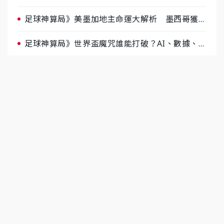
肉哥、小魚看好延長賽爆冷
足球神算局》美墨加地主命運大解析 墨西哥獲數
據與玄學雙點名
足球神算局》世界盃魔咒誰能打破？AI、數據、塔
羅齊開講 阿根廷連霸、日本闖8強成焦點