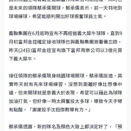
是未來的領隊蔡承儒開球，蔡承儒表示，前一天特地到
球場練球，希望能順利開出好球振奮球員士氣。
義聯集團在6月底時宣布不再經營義大犀牛球隊，直到9
月初富邦金控確定接收球隊也與義聯集團簽署備忘錄，
昨天(24日)富邦金控宣布旗下富邦育樂公司以3億元買
下義大犀牛。
接任領隊的蔡承儒現身桃園球場開球，蔡承儒說道，其
實昨天就有先來球場練習，沒想到距離好像比想像中
遠，但來開球就是意義大於表現，希望可以藉此為球隊
加油打氣，但好像一時太興奮投太多球，導致今天手臂
有點酸，「謝謝投手沈鈺傑教導有方。」
蔡承儒透露，新的隊名及顏色大致上都決定好了，「預