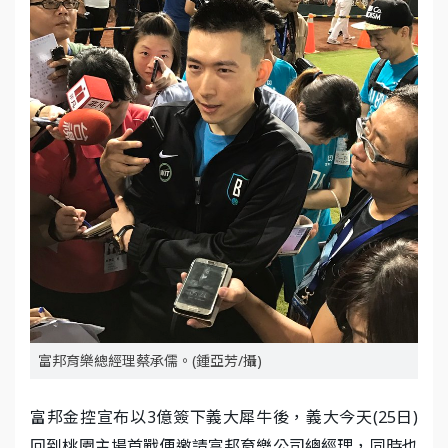
富邦育樂總經理蔡承儒。(鍾亞芳/攝)
富邦金控宣布以3億簽下義大犀牛後，義大今天(25日)
回到桃園主場首戰便邀請富邦育樂公司總經理，同時也