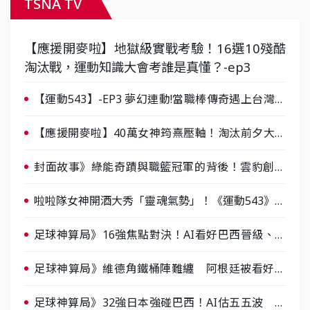
TSNA TV
【應援開麥啦】地獄級實戰考驗！16選10殘酷
淘汰戰，運動知識大會考誰是真懂？-ep3
【運動543】-EP3 夢幻連動!當職棒傳奇遇上台灣女
棒 8/29熱血傳承
【應援開麥啦】40萬女神筠熹壓軸！淘汰前夕大混
戰，蔡尚樺驚艷：一個比一個會-ep2
封面故事》綠能奇蹟與職籃冠軍的背後！雲豹創辦
人張建偉做客《封面故事》大談「心酸創業學」
啦啦隊女神開酒大秀「靈魂氣勢」！《運動543》微
醺企劃台韓拼酒文化大過招
足球神算局》16強焦點對決！AI看好巴西晉級、數
據派力挺挪威
足球神算局》維德角鐵桶陣難纏 阿根廷被看好下
半場破局晉級
足球神算局》32強日本強碰巴西！AI估五五波 牛