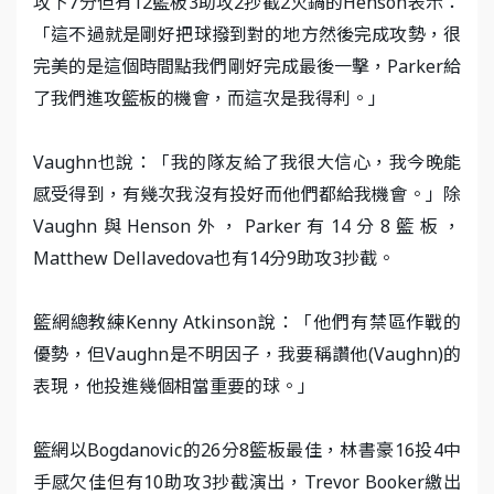
攻下7分但有12籃板3助攻2抄截2火鍋的Henson表示：
「這不過就是剛好把球撥到對的地方然後完成攻勢，很
完美的是這個時間點我們剛好完成最後一擊，Parker給
了我們進攻籃板的機會，而這次是我得利。」
Vaughn也說：「我的隊友給了我很大信心，我今晚能
感受得到，有幾次我沒有投好而他們都給我機會。」除
Vaughn與Henson外，Parker有14分8籃板，
Matthew Dellavedova也有14分9助攻3抄截。
籃網總教練Kenny Atkinson說：「他們有禁區作戰的
優勢，但Vaughn是不明因子，我要稱讚他(Vaughn)的
表現，他投進幾個相當重要的球。」
籃網以Bogdanovic的26分8籃板最佳，林書豪16投4中
手感欠佳但有10助攻3抄截演出，Trevor Booker繳出