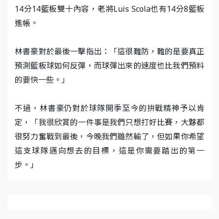
14分14籃板雙十內容，老將Luis Scola也有14分8籃板
進帳。
林書豪對於最後一擊指出：「這很難防，難的是要真正
預測籃板球如何反彈，而球彈出來的速度也比我們預料
的要快一些。」
不過，林書豪仍對於球隊開季至今的拚戰精神予以肯
定，「我很欣賞的一件事是我們只想打好比賽，大夥都
很努力奮戰到最後，今晚我們雖然輸了，但如果你希望
這支球隊邁向想去的目標，這是你需要踏出的第一
步。」