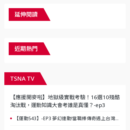
延伸閱讀
近期熱門
TSNA TV
【應援開麥啦】地獄級實戰考驗！16選10殘酷
淘汰戰，運動知識大會考誰是真懂？-ep3
【運動543】-EP3 夢幻連動!當職棒傳奇遇上台灣女
棒 8/29熱血傳承