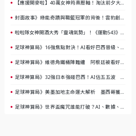
【應援開麥啦】40萬女神筠熹壓軸！淘汰前夕大混
戰，蔡尚樺驚艷：一個比一個會-ep2
封面故事》綠能奇蹟與職籃冠軍的背後！雲豹創辦
人張建偉做客《封面故事》大談「心酸創業學」
啦啦隊女神開酒大秀「靈魂氣勢」！《運動543》微
醺企劃台韓拼酒文化大過招
足球神算局》16強焦點對決！AI看好巴西晉級、數
據派力挺挪威
足球神算局》維德角鐵桶陣難纏 阿根廷被看好下
半場破局晉級
足球神算局》32強日本強碰巴西！AI估五五波 牛
肉哥、小魚看好延長賽爆冷
足球神算局》美墨加地主命運大解析 墨西哥獲數
據與玄學雙點名
足球神算局》世界盃魔咒誰能打破？AI、數據、塔
羅齊開講 阿根廷連霸、日本闖8強成焦點