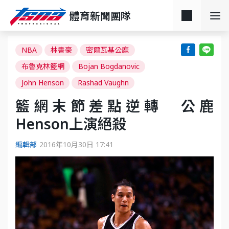
體育新聞團隊
NBA
林書豪
密爾瓦基公鹿
布魯克林籃網
Bojan Bogdanovic
John Henson
Rashad Vaughn
籃網末節差點逆轉 公鹿
Henson上演絕殺
編輯部
2016年10月30日 17:41