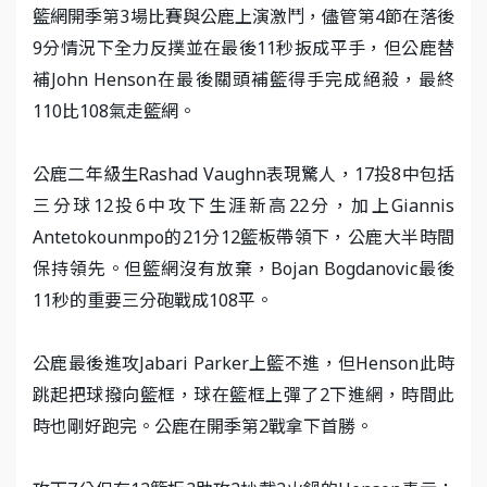
籃網開季第3場比賽與公鹿上演激鬥，儘管第4節在落後
9分情況下全力反撲並在最後11秒扳成平手，但公鹿替
補John Henson在最後關頭補籃得手完成絕殺，最終
110比108氣走籃網。
公鹿二年級生Rashad Vaughn表現驚人，17投8中包括
三分球12投6中攻下生涯新高22分，加上Giannis
Antetokounmpo的21分12籃板帶領下，公鹿大半時間
保持領先。但籃網沒有放棄，Bojan Bogdanovic最後
11秒的重要三分砲戰成108平。
公鹿最後進攻Jabari Parker上籃不進，但Henson此時
跳起把球撥向籃框，球在籃框上彈了2下進網，時間此
時也剛好跑完。公鹿在開季第2戰拿下首勝。