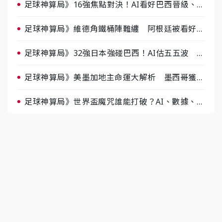
足球神算局》16強焦點對決！AI看好巴西晉級、數
據派力挺挪威
足球神算局》維德角鐵桶陣難纏 阿根廷被看好下
半場破局晉級
足球神算局》32強日本強碰巴西！AI估五五波 牛
肉哥、小魚看好延長賽爆冷
足球神算局》美墨加地主命運大解析 墨西哥獲數
據與玄學雙點名
足球神算局》世界盃魔咒誰能打破？AI、數據、塔
羅齊開講 阿根廷連霸、日本闖8強成焦點