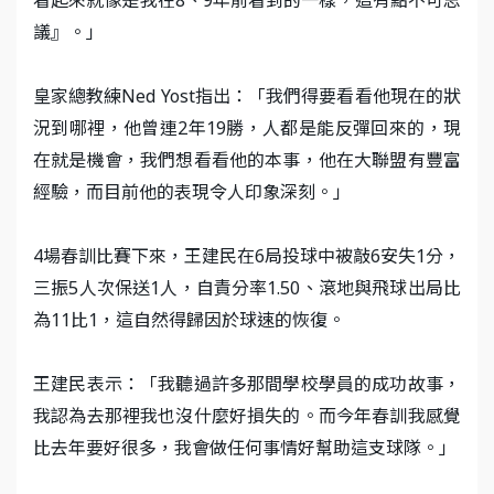
議』。」
皇家總教練Ned Yost指出：「我們得要看看他現在的狀
況到哪裡，他曾連2年19勝，人都是能反彈回來的，現
在就是機會，我們想看看他的本事，他在大聯盟有豐富
經驗，而目前他的表現令人印象深刻。」
4場春訓比賽下來，王建民在6局投球中被敲6安失1分，
三振5人次保送1人，自責分率1.50、滾地與飛球出局比
為11比1，這自然得歸因於球速的恢復。
王建民表示：「我聽過許多那間學校學員的成功故事，
我認為去那裡我也沒什麼好損失的。而今年春訓我感覺
比去年要好很多，我會做任何事情好幫助這支球隊。」