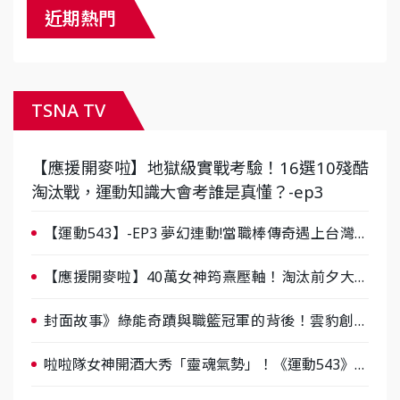
近期熱門
TSNA TV
【應援開麥啦】地獄級實戰考驗！16選10殘酷
淘汰戰，運動知識大會考誰是真懂？-ep3
【運動543】-EP3 夢幻連動!當職棒傳奇遇上台灣女
棒 8/29熱血傳承
【應援開麥啦】40萬女神筠熹壓軸！淘汰前夕大混
戰，蔡尚樺驚艷：一個比一個會-ep2
封面故事》綠能奇蹟與職籃冠軍的背後！雲豹創辦
人張建偉做客《封面故事》大談「心酸創業學」
啦啦隊女神開酒大秀「靈魂氣勢」！《運動543》微
醺企劃台韓拼酒文化大過招