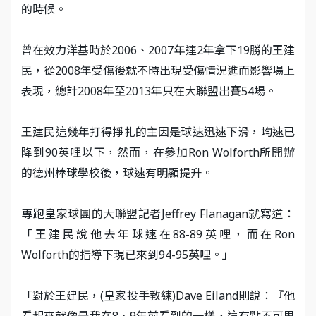
的時候。
曾在效力洋基時於2006、2007年連2年拿下19勝的王建
民，從2008年受傷後就不時出現受傷情況進而影響場上
表現，總計2008年至2013年只在大聯盟出賽54場。
王建民這幾年打得掙扎的主因是球速迅速下滑，均速已
降到90英哩以下，然而，在參加Ron Wolforth所開辦
的德州棒球學校後，球速有明顯提升。
專跑皇家球團的大聯盟記者Jeffrey Flanagan就寫道：
「王建民說他去年球速在88-89英哩，而在Ron
Wolforth的指導下現已來到94-95英哩。」
「對於王建民，(皇家投手教練)Dave Eiland則說：『他
看起來就像是我在8、9年前看到的一樣，這有點不可思