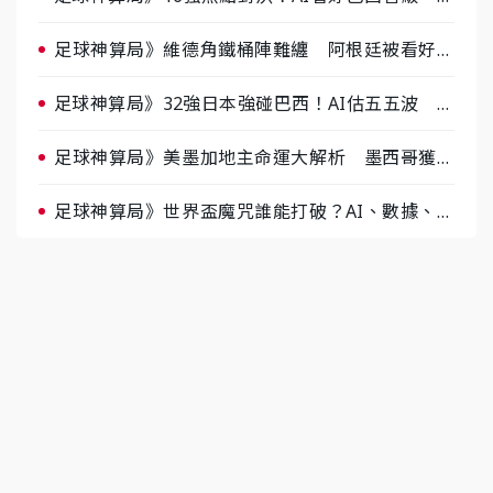
據派力挺挪威
足球神算局》維德角鐵桶陣難纏 阿根廷被看好下
半場破局晉級
足球神算局》32強日本強碰巴西！AI估五五波 牛
肉哥、小魚看好延長賽爆冷
足球神算局》美墨加地主命運大解析 墨西哥獲數
據與玄學雙點名
足球神算局》世界盃魔咒誰能打破？AI、數據、塔
羅齊開講 阿根廷連霸、日本闖8強成焦點