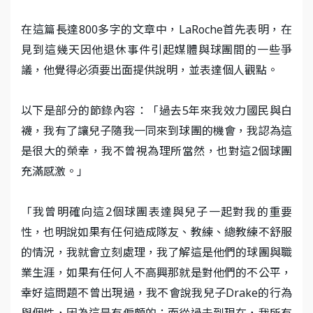
在這篇長達800多字的文章中，LaRoche首先表明，在
見到這幾天因他退休事件引起媒體與球團間的一些爭
議，他覺得必須要出面提供說明，並表達個人觀點。
以下是部分的節錄內容：「過去5年來我效力國民與白
襪，我有了讓兒子隨我一同來到球團的機會，我認為這
是很大的榮幸，我不曾視為理所當然，也對這2個球團
充滿感激。」
「我曾明確向這2個球團表達與兒子一起對我的重要
性，也明說如果有任何造成隊友、教練、總教練不舒服
的情況，我就會立刻處理，我了解這是他們的球團與職
業生涯，如果有任何人不高興那就是對他們的不公平，
幸好這問題不曾出現過，我不會說我兒子Drake的行為
與個性，因為這是有偏頗的；而從過去到現在，我所有