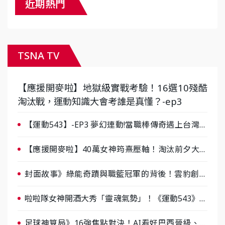
近期熱門
TSNA TV
【應援開麥啦】地獄級實戰考驗！16選10殘酷
淘汰戰，運動知識大會考誰是真懂？-ep3
【運動543】-EP3 夢幻連動!當職棒傳奇遇上台灣女
棒 8/29熱血傳承
【應援開麥啦】40萬女神筠熹壓軸！淘汰前夕大混
戰，蔡尚樺驚艷：一個比一個會-ep2
封面故事》綠能奇蹟與職籃冠軍的背後！雲豹創辦
人張建偉做客《封面故事》大談「心酸創業學」
啦啦隊女神開酒大秀「靈魂氣勢」！《運動543》微
醺企劃台韓拼酒文化大過招
足球神算局》16強焦點對決！AI看好巴西晉級、數