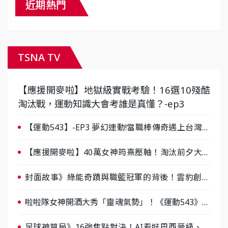
近期熱門
TSNA TV
【應援開麥啦】地獄級實戰考驗！16選10殘酷
淘汰戰，運動知識大會考誰是真懂？-ep3
【運動543】-EP3 夢幻連動!當職棒傳奇遇上台灣女
棒 8/29熱血傳承
【應援開麥啦】40萬女神筠熹壓軸！淘汰前夕大混
戰，蔡尚樺驚艷：一個比一個會-ep2
封面故事》綠能奇蹟與職籃冠軍的背後！雲豹創辦
人張建偉做客《封面故事》大談「心酸創業學」
啦啦隊女神開酒大秀「靈魂氣勢」！《運動543》微
醺企劃台韓拼酒文化大過招
足球神算局》16強焦點對決！AI看好巴西晉級、數