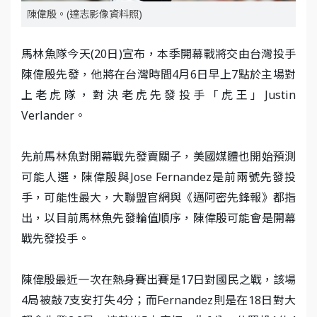
陳偉殷。(達志影像資料照)
馬林魚隊今天(20日)宣布，本季開幕戰將交由台灣投手
陳偉殷先發，他將在台灣時間4月6日早上7點於主場對
上老虎隊，對決老虎先發投手「虎王」Justin
Verlander。
先前馬林魚對開幕戰先發賣關子，美國媒體也開始預測
可能人選，陳偉殷與Jose Fernandez是前兩號先發投
手，可能性最大，大聯盟官網與《邁阿密先鋒報》都指
出，以目前馬林魚先發輪值順序，陳偉殷可能會是開幕
戰先發投手。
陳偉殷最近一次在熱身賽出賽是17日對國民之戰，該場
4局被敲7支安打失4分；而Fernandez則是在18日對大