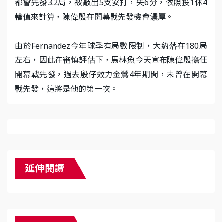
都會先發3.2局，被敲出5支安打，失6分，依照投1休4
輪值來計算，陳偉殷在開幕戰先發機會濃厚。
由於Fernandez今年球季有局數限制，大約落在180局
左右，因此在審慎評估下，馬林魚今天宣布陳偉殷擔任
開幕戰先發，過去殷仔效力金鶯4年期間，未曾在開幕
戰先發，這將是他的第一次。
延伸閱讀