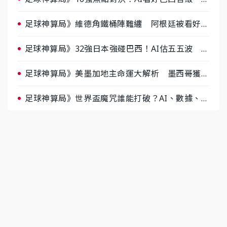
據派力挺挪威
足球神算局》維德角鐵桶陣難纏 阿根廷被看好下
半場破局晉級
足球神算局》32強日本強碰巴西！AI估五五波 牛
肉哥、小魚看好延長賽爆冷
足球神算局》美墨加地主命運大解析 墨西哥獲數
據與玄學雙點名
足球神算局》世界盃魔咒誰能打破？AI、數據、塔
羅齊開講 阿根廷連霸、日本闖8強成焦點