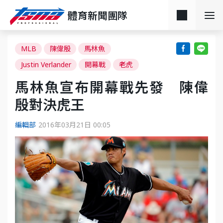
體育新聞團隊
MLB
陳偉殷
馬林魚
Justin Verlander
開幕戰
老虎
馬林魚宣布開幕戰先發 陳偉
殷對決虎王
編輯部
2016年03月21日 00:05