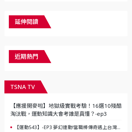
延伸閱讀
近期熱門
TSNA TV
【應援開麥啦】地獄級實戰考驗！16選10殘酷
淘汰戰，運動知識大會考誰是真懂？-ep3
【運動543】-EP3 夢幻連動!當職棒傳奇遇上台灣女