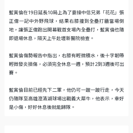
藍寅倫在19日延長10局上為了要接中信兄弟「花花」張
正偉一記中外野飛球，結果右膝撞到全壘打牆當場倒
地，讓張正偉跑出開幕戰首支場內全壘打，藍寅倫也隨
即退場休息，隔天上午赴壢新醫院檢查。
藍寅倫傷勢報告中指出，右膝有輕微積水，後十字韌帶
輕微發炎損傷，必須完全休息一週，預計2到3週後可出
賽。
藍寅倫目前已經先下二軍，他仍可一跛一跛行走，今天
仍隨隊至高雄澄清湖球場出戰義大犀牛，他表示，幸好
是小傷，好好休息後就能歸隊。