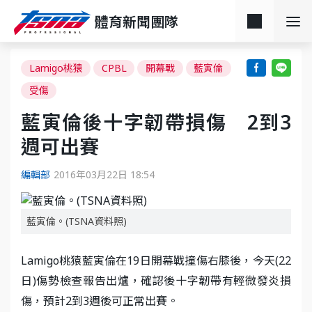
體育新聞團隊
Lamigo桃猿
CPBL
開幕戰
藍寅倫
受傷
藍寅倫後十字韌帶損傷 2到3
週可出賽
編輯部
2016年03月22日 18:54
藍寅倫。(TSNA資料照)
Lamigo桃猿藍寅倫在19日開幕戰撞傷右膝後，今天(22
日)傷勢檢查報告出爐，確認後十字韌帶有輕微發炎損
傷，預計2到3週後可正常出賽。