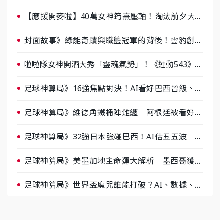
棒 8/29熱血傳承
【應援開麥啦】40萬女神筠熹壓軸！淘汰前夕大混
戰，蔡尚樺驚艷：一個比一個會-ep2
封面故事》綠能奇蹟與職籃冠軍的背後！雲豹創辦
人張建偉做客《封面故事》大談「心酸創業學」
啦啦隊女神開酒大秀「靈魂氣勢」！《運動543》微
醺企劃台韓拼酒文化大過招
足球神算局》16強焦點對決！AI看好巴西晉級、數
據派力挺挪威
足球神算局》維德角鐵桶陣難纏 阿根廷被看好下
半場破局晉級
足球神算局》32強日本強碰巴西！AI估五五波 牛
肉哥、小魚看好延長賽爆冷
足球神算局》美墨加地主命運大解析 墨西哥獲數
據與玄學雙點名
足球神算局》世界盃魔咒誰能打破？AI、數據、塔
羅齊開講 阿根廷連霸、日本闖8強成焦點