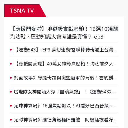
TSNA TV
【應援開麥啦】地獄級實戰考驗！16選10殘酷
淘汰戰，運動知識大會考誰是真懂？-ep3
【運動543】-EP3 夢幻連動!當職棒傳奇遇上台灣女
棒 8/29熱血傳承
【應援開麥啦】40萬女神筠熹壓軸！淘汰前夕大混
戰，蔡尚樺驚艷：一個比一個會-ep2
封面故事》綠能奇蹟與職籃冠軍的背後！雲豹創辦
人張建偉做客《封面故事》大談「心酸創業學」
啦啦隊女神開酒大秀「靈魂氣勢」！《運動543》微
醺企劃台韓拼酒文化大過招
足球神算局》16強焦點對決！AI看好巴西晉級、數
據派力挺挪威
足球神算局》維德角鐵桶陣難纏 阿根廷被看好下
半場破局晉級