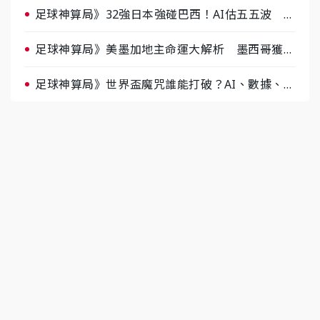
足球神算局》32強日本強碰巴西！AI估五五波 牛
肉哥、小魚看好延長賽爆冷
足球神算局》美墨加地主命運大解析 墨西哥獲數
據與玄學雙點名
足球神算局》世界盃魔咒誰能打破？AI、數據、塔
羅齊開講 阿根廷連霸、日本闖8強成焦點