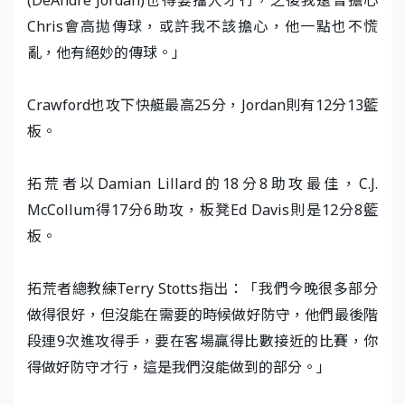
Chris會高拋傳球，或許我不該擔心，他一點也不慌
亂，他有絕妙的傳球。」
Crawford也攻下快艇最高25分，Jordan則有12分13籃
板。
拓荒者以Damian Lillard的18分8助攻最佳，C.J.
McCollum得17分6助攻，板凳Ed Davis則是12分8籃
板。
拓荒者總教練Terry Stotts指出：「我們今晚很多部分
做得很好，但沒能在需要的時候做好防守，他們最後階
段連9次進攻得手，要在客場贏得比數接近的比賽，你
得做好防守才行，這是我們沒能做到的部分。」