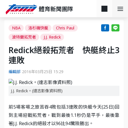
體育新聞團隊
NBA
洛杉磯快艇
Chris Paul
波特蘭拓荒者
J.J. Redick
Redick絕殺拓荒者 快艇終止3
連敗
編輯部
2016年03月25日 15:29
J.J. Redick。(達志影像資料照)
前5場客場之旅苦吞4敗包括3連敗的快艇今天(25日)回
到主場迎戰拓荒者，戰到最後1.1秒仍是平手，最後靠
著J.J. Redick的絕殺才以96比94驚險勝出。