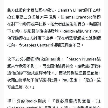
雙方此役你來我往互有領先，Damian Lillard剩下23秒
投進重要三分擺脫91平僵局，但Jamal Crawford隨即
在剩下11秒再扳平比數，拓荒者此後沒能得分，時間剩
下1.1秒，快艇暫停後後場發球，Redick接獲Chris Paul
傳球隨即在2人封阻下出手，球在哨聲響起後也進到籃
框內，令Staples Center滿場觀眾興奮不已。
攻下25分5籃板7助攻的Paul說：「Mason Plumlee跳
起來令我看不到J.J.，而也因他跳得夠高，讓我能把球穿
過他的腳下變成反彈傳球。」而被問到這是否是他第1
次藉由對手跨下傳球贏得比賽，Paul回應：「是的，這
可能是第1次。」
得11分的Redick則說：「我必須要找到空檔，D.J.
(DeAndre Jordan)也得要擋人才行，之後我還曾擔心