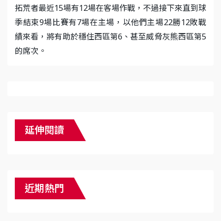
拓荒者最近15場有12場在客場作戰，不過接下來直到球
季結束9場比賽有7場在主場，以他們主場22勝12敗戰
績來看，將有助於穩住西區第6、甚至威脅灰熊西區第5
的席次。
延伸閱讀
近期熱門