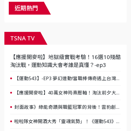
近期熱門
TSNA TV
【應援開麥啦】地獄級實戰考驗！16選10殘酷
淘汰戰，運動知識大會考誰是真懂？-ep3
【運動543】-EP3 夢幻連動!當職棒傳奇遇上台灣女
棒 8/29熱血傳承
【應援開麥啦】40萬女神筠熹壓軸！淘汰前夕大混
戰，蔡尚樺驚艷：一個比一個會-ep2
封面故事》綠能奇蹟與職籃冠軍的背後！雲豹創辦
人張建偉做客《封面故事》大談「心酸創業學」
啦啦隊女神開酒大秀「靈魂氣勢」！《運動543》微
醺企劃台韓拼酒文化大過招