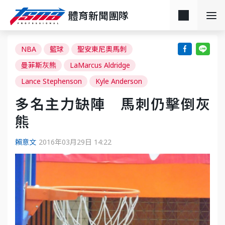
體育新聞團隊
NBA
籃球
聖安東尼奧馬刺
曼菲斯灰熊
LaMarcus Aldridge
Lance Stephenson
Kyle Anderson
多名主力缺陣 馬刺仍擊倒灰
熊
賴意文
2016年03月29日 14:22