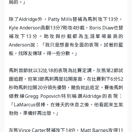
局的。」
除了Aldridge外，Patty Mills替補為馬刺攻下13分，
Kyle Anderson貢獻13分7助攻4抄截，Boris Diaw也替
補攻下13分。助攻與抄截都為生涯單場最高的
Anderson說：「我只是想要有全面的表現，試著抓籃
板，找隊友傳球，得一些分數。」
馬刺首節就以32比18的表現為比賽定調，灰熊第2節試
圖追趕，但第3節馬刺再度拉開差距，在比賽剩下6分52
秒時馬刺拉開20分領先優勢，勝負就此底定。賽後馬刺
總教練Gregg Popovich特別稱讚Aldridge的表現：
「LaMarcus很棒，在幾天的休息之後，他看起來生氣
勃勃，準備好再出發。」
灰熊Vince Carter替補攻下14分，Matt Barnes攻得11