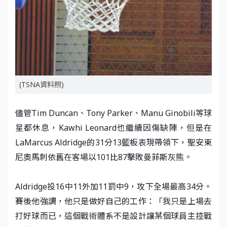
(TSNA資料照)
儘管Tim Duncan、Tony Parker、Manu Ginobili等球
星都休息，Kawhi Leonard也繼續因傷缺陣，但是在
LaMarcus Aldridge的31分13籃板表現帶領下，聖安東
尼奧馬刺依舊在客場以101比87擊敗曼菲斯灰熊。
Aldridge投16中11外加11罰中9，攻下全場最高34分。
賽後他強調，他只是做好自己的工作：「我只是上場去
打好球而已，這個戰術體系不是設計讓某個球員主控戰