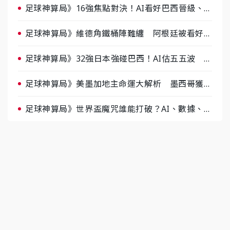
足球神算局》16強焦點對決！AI看好巴西晉級、數
據派力挺挪威
足球神算局》維德角鐵桶陣難纏 阿根廷被看好下
半場破局晉級
足球神算局》32強日本強碰巴西！AI估五五波 牛
肉哥、小魚看好延長賽爆冷
足球神算局》美墨加地主命運大解析 墨西哥獲數
據與玄學雙點名
足球神算局》世界盃魔咒誰能打破？AI、數據、塔
羅齊開講 阿根廷連霸、日本闖8強成焦點