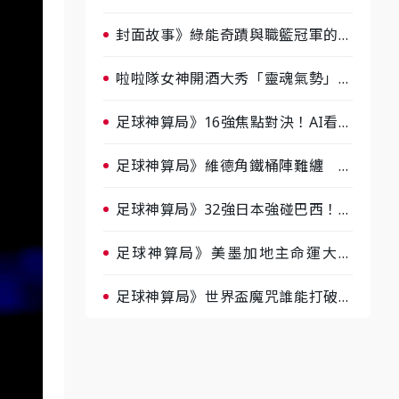
淘汰前夕大混戰，蔡尚樺驚艷：一個
比一個會-ep2
封面故事》綠能奇蹟與職籃冠軍的背
後！雲豹創辦人張建偉做客《封面故
事》大談「心酸創業學」
啦啦隊女神開酒大秀「靈魂氣勢」！
《運動543》微醺企劃台韓拼酒文化
大過招
足球神算局》16強焦點對決！AI看好
巴西晉級、數據派力挺挪威
足球神算局》維德角鐵桶陣難纏 阿
根廷被看好下半場破局晉級
足球神算局》32強日本強碰巴西！AI
估五五波 牛肉哥、小魚看好延長賽
爆冷
足球神算局》美墨加地主命運大解
析 墨西哥獲數據與玄學雙點名
足球神算局》世界盃魔咒誰能打破？
AI、數據、塔羅齊開講 阿根廷連
霸、日本闖8強成焦點