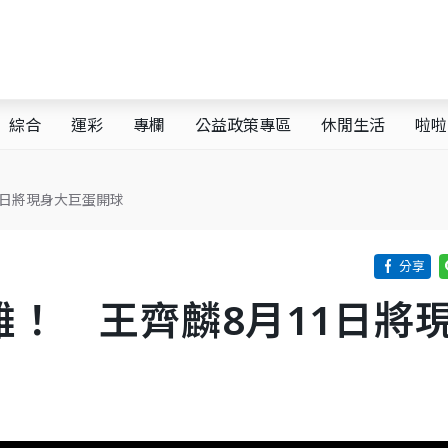
綜合
運彩
專欄
公益政策專區
休閒生活
啦啦
1日將現身大巨蛋開球
！ 王齊麟8月11日將