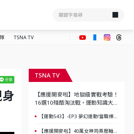
隊
TSNA TV
TSNA TV
現身
【應援開麥啦】地獄級實戰考驗！
16選10殘酷淘汰戰，運動知識大會
考誰是真懂？-ep3
【運動543】-EP3 夢幻連動!當職棒傳
奇遇上台灣女棒 8/29熱血傳承
【應援開麥啦】40萬女神筠熹壓軸！