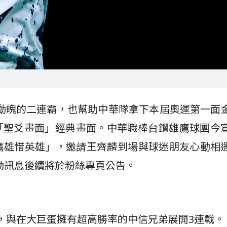
動魄的二連霸，也幫助中華隊拿下本屆奧運第一面
「聖爻畫面」經典畫面。中華職棒台鋼雄鷹球團今
「鷹雄惜英雄」，邀請王齊麟到場與球迷朋友心動相
動訊息後續將於粉絲專頁公告。
場，與在大巨蛋擁有超高勝率的中信兄弟展開3連戰。