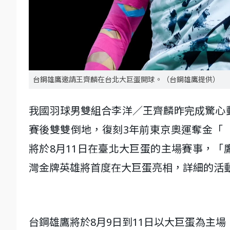
台鋼雄鷹邀請王齊麟在台北大巨蛋開球。（台鋼雄鷹提供）
我國羽球男雙組合李洋／王齊麟昨完成驚心
賽後雙雙倒地，復刻3年前東京奧運奪金「
將於8月11日在臺北大巨蛋的主場賽事，
灣金牌英雄將首度在大巨蛋亮相，詳細的活
台鋼雄鷹將於8月9日到11日以大巨蛋為主