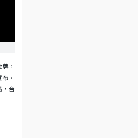
金牌，
宣布，
遇，台