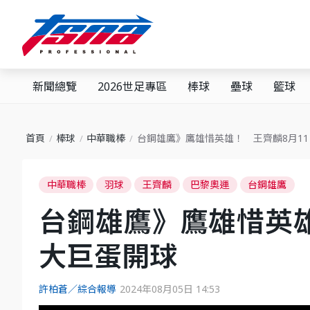
新聞總覽
2026世足專區
棒球
壘球
籃球
首頁
棒球
中華職棒
台鋼雄鷹》鷹雄惜英雄！ 王齊麟8月1
中華職棒
羽球
王齊麟
巴黎奧運
台鋼雄鷹
台鋼雄鷹》鷹雄惜英雄
大巨蛋開球
許柏蒼／綜合報導
2024年08月05日 14:53