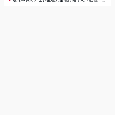
羅齊開講 阿根廷連霸、日本闖8強成焦點