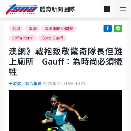
體育新聞團隊
網球
澳網
澳洲網球公開賽
Sofia Kenin
Coco Gauff
澳網》戰袍致敬驚奇隊長但難
上廁所 Gauff：為時尚必須犧
牲
王毓健／綜合報導
2025年01月13日 14:27