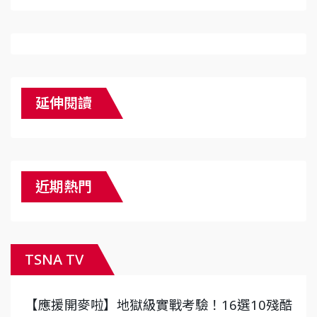
延伸閱讀
近期熱門
TSNA TV
【應援開麥啦】地獄級實戰考驗！16選10殘酷