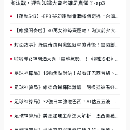
淘汰戰，運動知識大會考誰是真懂？-ep3
【運動543】-EP3 夢幻連動!當職棒傳奇遇上台灣女
棒 8/29熱血傳承
【應援開麥啦】40萬女神筠熹壓軸！淘汰前夕大混
戰，蔡尚樺驚艷：一個比一個會-ep2
封面故事》綠能奇蹟與職籃冠軍的背後！雲豹創辦
人張建偉做客《封面故事》大談「心酸創業學」
啦啦隊女神開酒大秀「靈魂氣勢」！《運動543》微
醺企劃台韓拼酒文化大過招
足球神算局》16強焦點對決！AI看好巴西晉級、數
據派力挺挪威
足球神算局》維德角鐵桶陣難纏 阿根廷被看好下
半場破局晉級
足球神算局》32強日本強碰巴西！AI估五五波 牛
肉哥、小魚看好延長賽爆冷
足球神算局》美墨加地主命運大解析 墨西哥獲數
據與玄學雙點名
足球神算局》世界盃魔咒誰能打破？AI、數據、塔