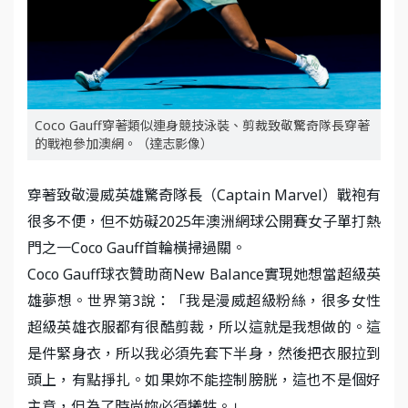
Coco Gauff穿著類似連身競技泳裝、剪裁致敬驚奇隊長穿著
的戰袍參加澳網。（達志影像）
穿著致敬漫威英雄驚奇隊長（Captain Marvel）戰袍有
很多不便，但不妨礙2025年澳洲網球公開賽女子單打熱
門之一Coco Gauff首輪橫掃過關。
Coco Gauff球衣贊助商New Balance實現她想當超級英
雄夢想。世界第3說：「我是漫威超級粉絲，很多女性
超級英雄衣服都有很酷剪裁，所以這就是我想做的。這
是件緊身衣，所以我必須先套下半身，然後把衣服拉到
頭上，有點掙扎。如果妳不能控制膀胱，這也不是個好
主意，但為了時尚妳必須犧牲。」