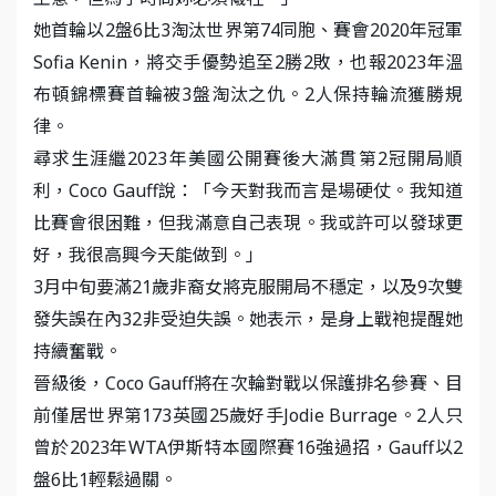
她首輪以2盤6比3淘汰世界第74同胞、賽會2020年冠軍
Sofia Kenin，將交手優勢追至2勝2敗，也報2023年溫
布頓錦標賽首輪被3盤淘汰之仇。2人保持輪流獲勝規
律。
尋求生涯繼2023年美國公開賽後大滿貫第2冠開局順
利，Coco Gauff說：「今天對我而言是場硬仗。我知道
比賽會很困難，但我滿意自己表現。我或許可以發球更
好，我很高興今天能做到。」
3月中旬要滿21歲非裔女將克服開局不穩定，以及9次雙
發失誤在內32非受迫失誤。她表示，是身上戰袍提醒她
持續奮戰。
晉級後，Coco Gauff將在次輪對戰以保護排名參賽、目
前僅居世界第173英國25歲好手Jodie Burrage。2人只
曾於2023年WTA伊斯特本國際賽16強過招，Gauff以2
盤6比1輕鬆過關。