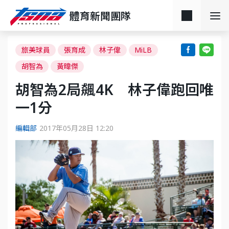
體育新聞團隊
旅美球員
張育成
林子偉
MiLB
胡智為
黃暐傑
​胡智為2局飆4K 林子偉跑回唯
一1分
編輯部
2017年05月28日 12:20