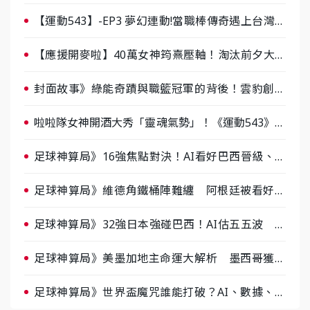
【運動543】-EP3 夢幻連動!當職棒傳奇遇上台灣女
棒 8/29熱血傳承
【應援開麥啦】40萬女神筠熹壓軸！淘汰前夕大混
戰，蔡尚樺驚艷：一個比一個會-ep2
封面故事》綠能奇蹟與職籃冠軍的背後！雲豹創辦
人張建偉做客《封面故事》大談「心酸創業學」
啦啦隊女神開酒大秀「靈魂氣勢」！《運動543》微
醺企劃台韓拼酒文化大過招
足球神算局》16強焦點對決！AI看好巴西晉級、數
據派力挺挪威
足球神算局》維德角鐵桶陣難纏 阿根廷被看好下
半場破局晉級
足球神算局》32強日本強碰巴西！AI估五五波 牛
肉哥、小魚看好延長賽爆冷
足球神算局》美墨加地主命運大解析 墨西哥獲數
據與玄學雙點名
足球神算局》世界盃魔咒誰能打破？AI、數據、塔
羅齊開講 阿根廷連霸、日本闖8強成焦點