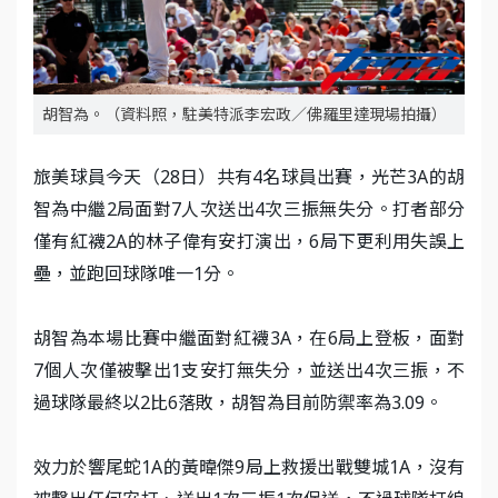
胡智為。（資料照，駐美特派李宏政／佛羅里達現場拍攝）
旅美球員今天（28日）共有4名球員出賽，光芒3A的胡
智為中繼2局面對7人次送出4次三振無失分。打者部分
僅有紅襪2A的林子偉有安打演出，6局下更利用失誤上
壘，並跑回球隊唯一1分。
胡智為本場比賽中繼面對紅襪3A，在6局上登板，面對
7個人次僅被擊出1支安打無失分，並送出4次三振，不
過球隊最終以2比6落敗，胡智為目前防禦率為3.09。
效力於響尾蛇1A的黃暐傑9局上救援出戰雙城1A，沒有