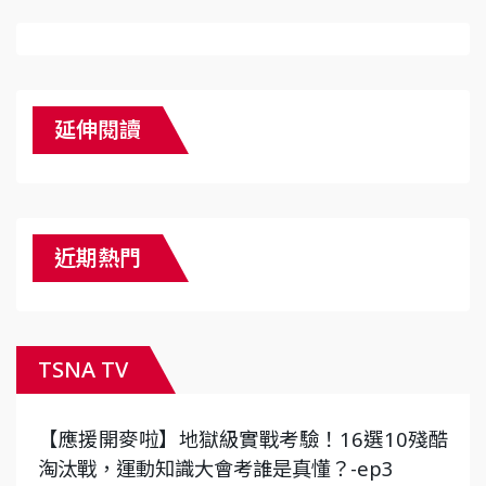
延伸閱讀
近期熱門
TSNA TV
【應援開麥啦】地獄級實戰考驗！16選10殘酷
淘汰戰，運動知識大會考誰是真懂？-ep3