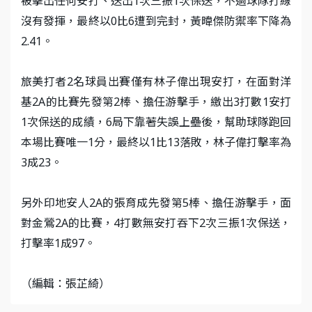
被擊出任何安打、送出1次三振1次保送，不過球隊打線
沒有發揮，最終以0比6遭到完封，黃暐傑防禦率下降為
2.41。
旅美打者2名球員出賽僅有林子偉出現安打，在面對洋
基2A的比賽先發第2棒、擔任游擊手，繳出3打數1安打
1次保送的成績，6局下靠著失誤上壘後，幫助球隊跑回
本場比賽唯一1分，最終以1比13落敗，林子偉打擊率為
3成23。
另外印地安人2A的張育成先發第5棒、擔任游擊手，面
對金鶯2A的比賽，4打數無安打吞下2次三振1次保送，
打擊率1成97。
（編輯：張芷綺）