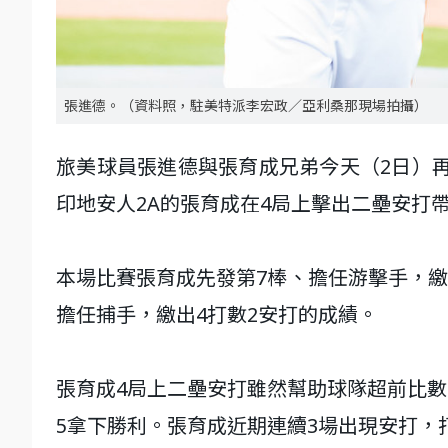
張進德。（資料照，駐美特派李宏政／亞利桑那現場拍攝）
旅美球員張進德與張育成兄弟今天（2日）再
印地安人2A的張育成在4局上擊出二壘安打
本場比賽張育成先發第7棒、擔任游擊手，繳
擔任捕手，繳出4打數2安打的成績。
張育成4局上二壘安打雖然幫助球隊超前比數
5拿下勝利。張育成近期連續3場出現安打，打