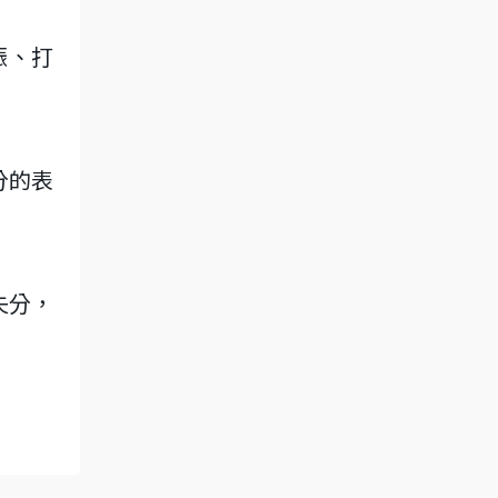
振、打
分的表
失分，