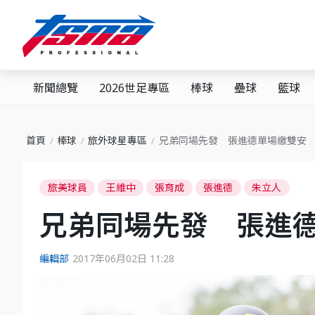
新聞總覽
2026世足專區
棒球
壘球
籃球
首頁
棒球
旅外球星專區
​兄弟同場先發 張進德單場繳雙安
旅美球員
王維中
張育成
張進德
朱立人
​兄弟同場先發 張進
編輯部
2017年06月02日 11:28