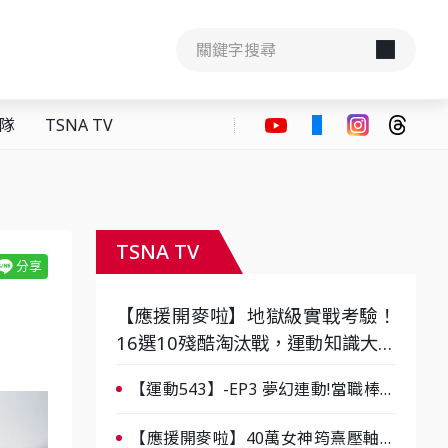
隊
TSNA TV
TSNA TV
【應援開麥啦】地獄級實戰考驗！
16選10殘酷淘汰戰，運動知識大會
考誰是真懂？-ep3
【運動543】-EP3 夢幻連動!當職棒傳
奇遇上台灣女棒 8/29熱血傳承
【應援開麥啦】40萬女神筠熹壓軸！