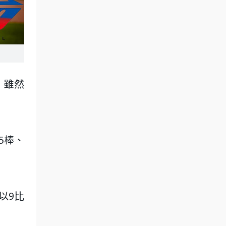
，雖然
5棒、
以9比