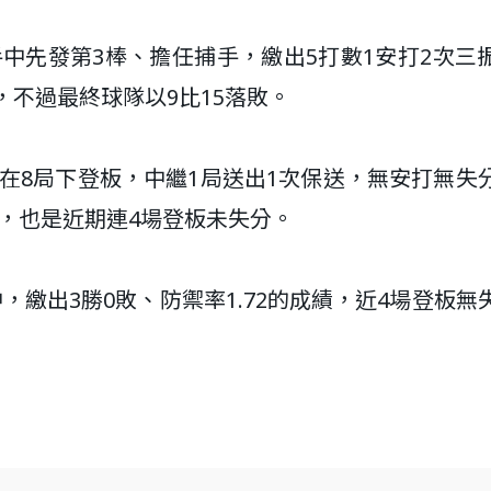
手中先發第3棒、擔任捕手，繳出5打數1安打2次三
，不過最終球隊以9比15落敗。
手在8局下登板，中繼1局送出1次保送，無安打無失
3，也是近期連4場登板未失分。
，繳出3勝0敗、防禦率1.72的成績，近4場登板無