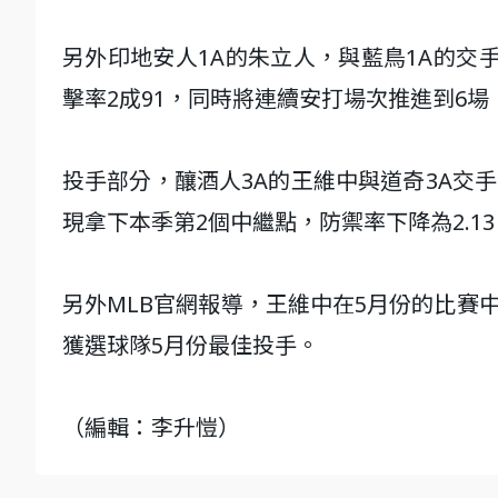
另外印地安人1A的朱立人，與藍鳥1A的交
擊率2成91，同時將連續安打場次推進到6場
投手部分，釀酒人3A的王維中與道奇3A交
現拿下本季第2個中繼點，防禦率下降為2.1
另外MLB官網報導，王維中在5月份的比賽中
獲選球隊5月份最佳投手。
（編輯：李升愷）