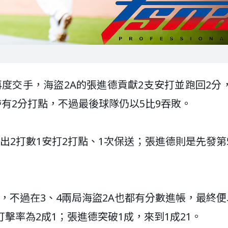
度交手，海盜2A的張進德貢獻2支安打並跑回2分
帶有2分打點，不過最後球隊仍以5比9吞敗。
出2打數1安打2打點、1次保送；張進德則是先發第
，不過在3、4兩局海盜2A也都有分數進帳，最終便
擊率為2成1；張進德突破1成，來到1成21。