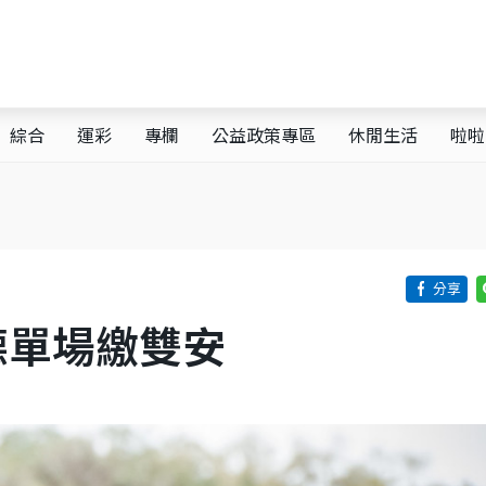
綜合
運彩
專欄
公益政策專區
休閒生活
啦啦
德單場繳雙安