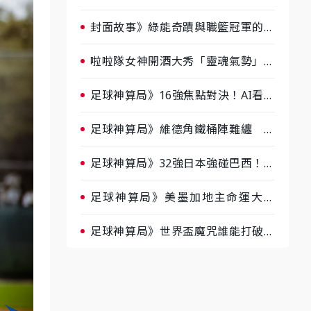
淘汰前夕大混戰，蔡尚樺驚艷：一個
比一個會-ep2
封面故事》綠能奇蹟與職籃冠軍的背
後！雲豹創辦人張建偉做客《封面故
事》大談「心酸創業學」
啦啦隊女神開酒大秀「靈魂氣勢」！
《運動543》微醺企劃台韓拼酒文化
大過招
足球神算局》16強焦點對決！AI看好
巴西晉級、數據派力挺挪威
足球神算局》維德角鐵桶陣難纏 阿
根廷被看好下半場破局晉級
足球神算局》32強日本強碰巴西！AI
估五五波 牛肉哥、小魚看好延長賽
爆冷
足球神算局》美墨加地主命運大解
析 墨西哥獲數據與玄學雙點名
足球神算局》世界盃魔咒誰能打破？
AI、數據、塔羅齊開講 阿根廷連
霸、日本闖8強成焦點