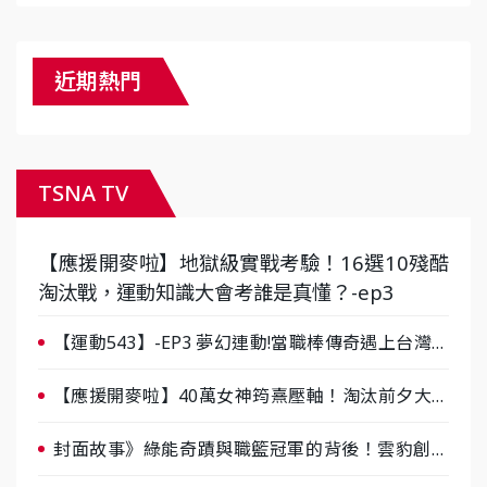
近期熱門
TSNA TV
【應援開麥啦】地獄級實戰考驗！16選10殘酷
淘汰戰，運動知識大會考誰是真懂？-ep3
【運動543】-EP3 夢幻連動!當職棒傳奇遇上台灣女
棒 8/29熱血傳承
【應援開麥啦】40萬女神筠熹壓軸！淘汰前夕大混
戰，蔡尚樺驚艷：一個比一個會-ep2
封面故事》綠能奇蹟與職籃冠軍的背後！雲豹創辦
人張建偉做客《封面故事》大談「心酸創業學」