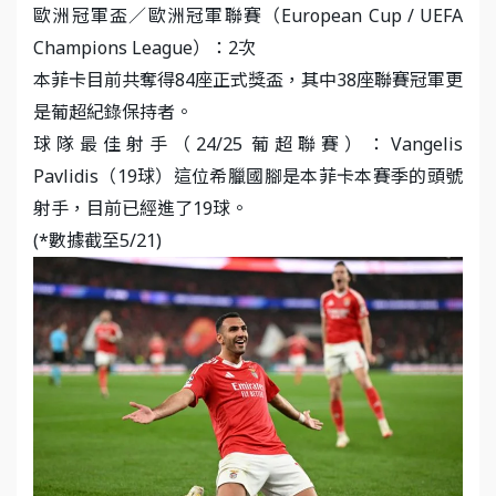
歐洲冠軍盃／歐洲冠軍聯賽（European Cup / UEFA
Champions League）：2次
本菲卡目前共奪得84座正式獎盃，其中38座聯賽冠軍更
是葡超紀錄保持者。
球隊最佳射手（24/25 葡超聯賽）：Vangelis
Pavlidis（19球）這位希臘國腳是本菲卡本賽季的頭號
射手，目前已經進了19球。
(*數據截至5/21)