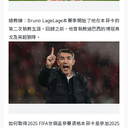
總教練：Bruno LageLage本賽季開始了他在本菲卡的
第二次執教生涯。回歸之前，他曾執教過巴西的博塔弗
戈及英超狼隊。
如何取得2025 FIFA世俱盃參賽資格本菲卡是參加2025