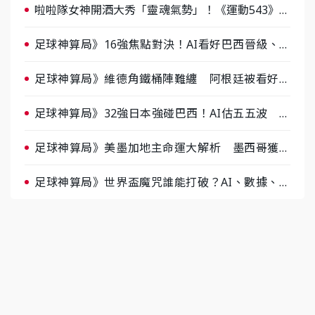
啦啦隊女神開酒大秀「靈魂氣勢」！《運動543》微
醺企劃台韓拼酒文化大過招
足球神算局》16強焦點對決！AI看好巴西晉級、數
據派力挺挪威
足球神算局》維德角鐵桶陣難纏 阿根廷被看好下
半場破局晉級
足球神算局》32強日本強碰巴西！AI估五五波 牛
肉哥、小魚看好延長賽爆冷
足球神算局》美墨加地主命運大解析 墨西哥獲數
據與玄學雙點名
足球神算局》世界盃魔咒誰能打破？AI、數據、塔
羅齊開講 阿根廷連霸、日本闖8強成焦點