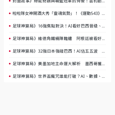
封面故事》綠能奇蹟與職籃冠軍的背後！雲豹創辦
人張建偉做客《封面故事》大談「心酸創業學」
啦啦隊女神開酒大秀「靈魂氣勢」！《運動543》微
醺企劃台韓拼酒文化大過招
足球神算局》16強焦點對決！AI看好巴西晉級、數
據派力挺挪威
足球神算局》維德角鐵桶陣難纏 阿根廷被看好下
半場破局晉級
足球神算局》32強日本強碰巴西！AI估五五波 牛
肉哥、小魚看好延長賽爆冷
足球神算局》美墨加地主命運大解析 墨西哥獲數
據與玄學雙點名
足球神算局》世界盃魔咒誰能打破？AI、數據、塔
羅齊開講 阿根廷連霸、日本闖8強成焦點