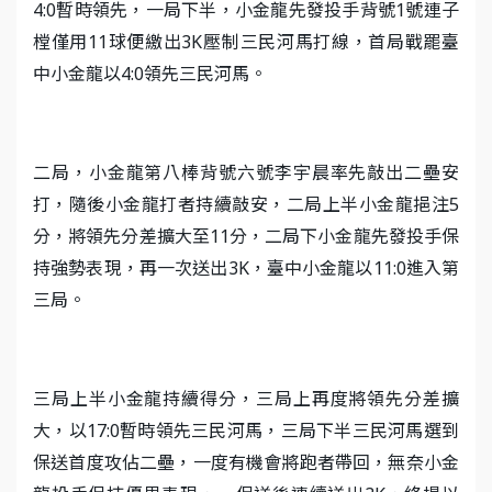
4:0暫時領先，一局下半，小金龍先發投手背號1號連子
樘僅用11球便繳出3K壓制三民河馬打線，首局戰罷臺
中小金龍以4:0領先三民河馬。
二局，小金龍第八棒背號六號李宇晨率先敲出二壘安
打，隨後小金龍打者持續敲安，二局上半小金龍挹注5
分，將領先分差擴大至11分，二局下小金龍先發投手保
持強勢表現，再一次送出3K，臺中小金龍以11:0進入第
三局。
三局上半小金龍持續得分，三局上再度將領先分差擴
大，以17:0暫時領先三民河馬，三局下半三民河馬選到
保送首度攻佔二壘，一度有機會將跑者帶回，無奈小金