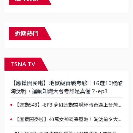
近期熱門
TSNA TV
【應援開麥啦】地獄級實戰考驗！16選10殘酷
淘汰戰，運動知識大會考誰是真懂？-ep3
【運動543】-EP3 夢幻連動!當職棒傳奇遇上台灣女
棒 8/29熱血傳承
【應援開麥啦】40萬女神筠熹壓軸！淘汰前夕大混
戰，蔡尚樺驚艷：一個比一個會-ep2