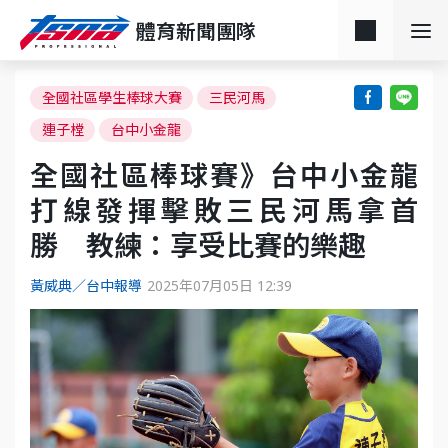
體育新聞團隊
全國社區學生棒球大賽
三民河馬
連子樘
台中小金龍
全國社區棒球賽》台中小金龍
打線發揮擊敗三民河馬拿首
勝 教練：享受比賽的樂趣
黃威典／台中報導
2025年07月05日 12:39