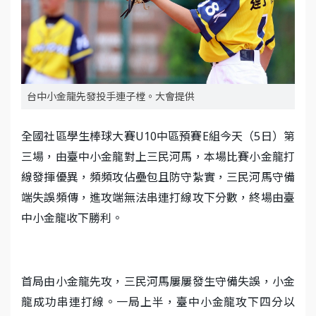
台中小金龍先發投手連子樘。大會提供
全國社區學生棒球大賽U10中區預賽E組今天（5日）第
三場，由臺中小金龍對上三民河馬，本場比賽小金龍打
線發揮優異，頻頻攻佔壘包且防守紮實，三民河馬守備
端失誤頻傳，進攻端無法串連打線攻下分數，終場由臺
中小金龍收下勝利。
首局由小金龍先攻，三民河馬屢屢發生守備失誤，小金
龍成功串連打線。一局上半，臺中小金龍攻下四分以