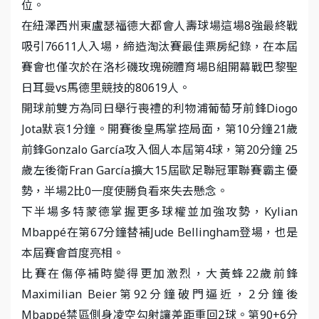
位。
在紐澤西州東盧瑟福德大都會人壽球場這場8強最終戰
吸引76611人入場，締造淘汰賽最佳票房紀錄，在本屆
賽會也僅次於在洛杉磯玫瑰碗體育場B組開幕戰巴黎聖
日耳曼vs馬德里競技的80619人。
開球前雙方為同日舉行喪禮的利物浦葡萄牙前鋒Diogo
Jota默哀1分鐘。開賽後皇馬掌控局面，第10分鐘21歲
前鋒Gonzalo García攻入個人本屆第4球，第20分鐘 25
歲左後衛Fran García擴大15屆歐足聯冠軍聯賽霸主優
勢，半場2比0一度使勝負看來失去懸念。
下半場多特蒙德掌握更多球權並加強攻勢，Kylian
Mbappé在第67分鐘替補Jude Bellingham登場，也是
本屆賽會首度亮相。
比賽在傷停補時變得更加激烈，大黃蜂22歲前鋒
Maximilian Beier第92分鐘破門逼近，2分鐘後
Mbappé禁區側身凌空勾射讓差距重回2球。第90+6分