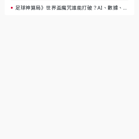
足球神算局》世界盃魔咒誰能打破？AI、數據、塔
羅齊開講 阿根廷連霸、日本闖8強成焦點