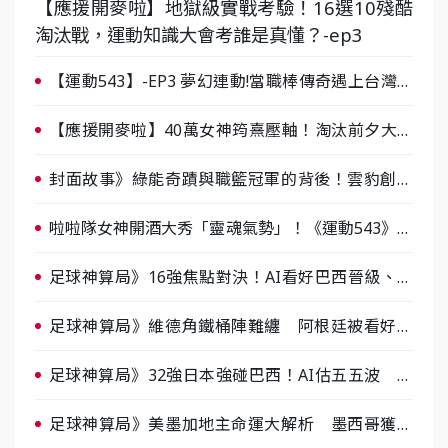
【應援開麥啦】地獄級實戰考驗！16選10殘酷
淘汰戰，運動知識大會考誰是真懂？-ep3
【運動543】-EP3 夢幻連動!當職棒傳奇遇上台灣女
棒 8/29熱血傳承
【應援開麥啦】40萬女神筠熹壓軸！淘汰前夕大混
戰，蔡尚樺驚艷：一個比一個會-ep2
封面故事》綠能奇蹟與職籃冠軍的背後！雲豹創辦
人張建偉做客《封面故事》大談「心酸創業學」
啦啦隊女神開酒大秀「靈魂氣勢」！《運動543》微
醺企劃台韓拼酒文化大過招
足球神算局》16強焦點對決！AI看好巴西晉級、數
據派力挺挪威
足球神算局》維德角鐵桶陣難纏 阿根廷被看好下
半場破局晉級
足球神算局》32強日本強碰巴西！AI估五五波 牛
肉哥、小魚看好延長賽爆冷
足球神算局》美墨加地主命運大解析 墨西哥獲數
據與玄學雙點名