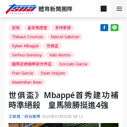
體育新聞團隊
足球
皇家馬德里
多特蒙德
Thibaut Courtois
Marcel Sabitzer
Kylian Mbappé
世俱盃
Serhou Guirassy
Xabi Alonso
國際足總俱樂部世界盃
Gonzalo García
Fran García
Dean Huijsen
Maximilian Beier
世俱盃》Mbappé首秀建功補
時準絕殺 皇馬險勝挺進4強
王毓健／綜合報導
2025年07月06日 08:12