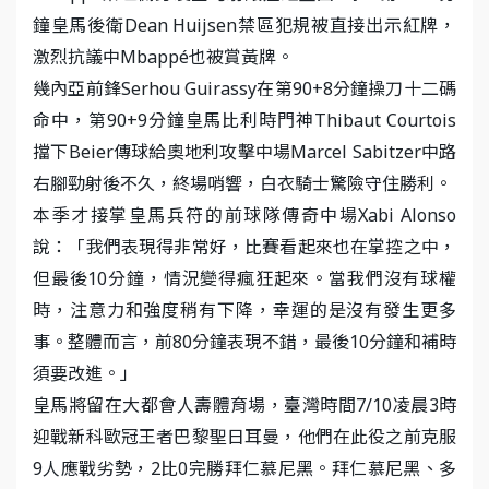
鐘皇馬後衛Dean Huijsen禁區犯規被直接出示紅牌，
激烈抗議中Mbappé也被賞黃牌。
幾內亞前鋒Serhou Guirassy在第90+8分鐘操刀十二碼
命中，第90+9分鐘皇馬比利時門神Thibaut Courtois
擋下Beier傳球給奧地利攻擊中場Marcel Sabitzer中路
右腳勁射後不久，終場哨響，白衣騎士驚險守住勝利。
本季才接掌皇馬兵符的前球隊傳奇中場Xabi Alonso
說：「我們表現得非常好，比賽看起來也在掌控之中，
但最後10分鐘，情況變得瘋狂起來。當我們沒有球權
時，注意力和強度稍有下降，幸運的是沒有發生更多
事。整體而言，前80分鐘表現不錯，最後10分鐘和補時
須要改進。」
皇馬將留在大都會人壽體育場，臺灣時間7/10凌晨3時
迎戰新科歐冠王者巴黎聖日耳曼，他們在此役之前克服
9人應戰劣勢，2比0完勝拜仁慕尼黑。拜仁慕尼黑、多