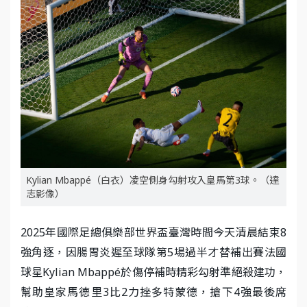
Kylian Mbappé（白衣）凌空側身勾射攻入皇馬第3球。（達
志影像）
2025年國際足總俱樂部世界盃臺灣時間今天清晨結束8
強角逐，因腸胃炎遲至球隊第5場過半才替補出賽法國
球星Kylian Mbappé於傷停補時精彩勾射準絕殺建功，
幫助皇家馬德里3比2力挫多特蒙德，搶下4強最後席