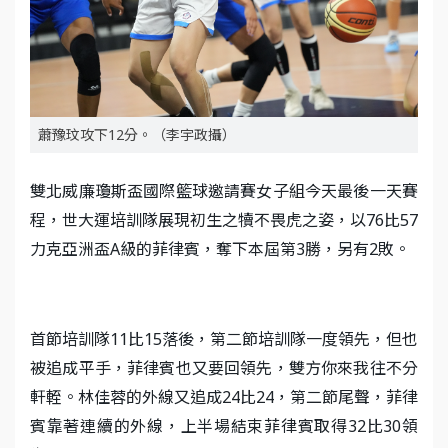
蕭豫玟攻下12分。（李宇政攝）
雙北威廉瓊斯盃國際籃球邀請賽女子組今天最後一天賽
程，世大運培訓隊展現初生之犢不畏虎之姿，以76比57
力克亞洲盃A級的菲律賓，奪下本屆第3勝，另有2敗。
首節培訓隊11比15落後，第二節培訓隊一度領先，但也
被追成平手，菲律賓也又要回領先，雙方你來我往不分
軒輊。林佳蓉的外線又追成24比24，第二節尾聲，菲律
賓靠著連續的外線，上半場結束菲律賓取得32比30領