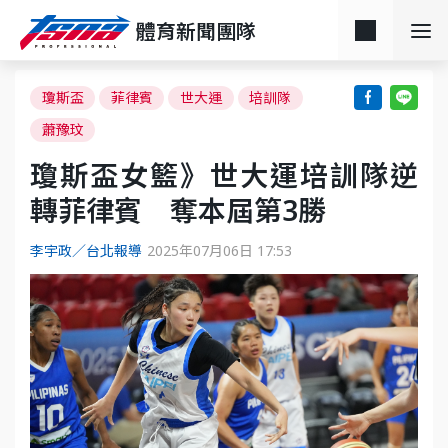
體育新聞團隊
瓊斯盃
菲律賓
世大運
培訓隊
蕭豫玟
瓊斯盃女籃》世大運培訓隊逆
轉菲律賓 奪本屆第3勝
李宇政／台北報導
2025年07月06日 17:53