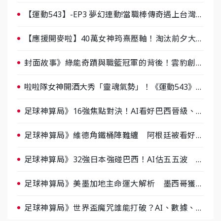
【運動543】-EP3 夢幻連動!當職棒傳奇遇上台灣女
棒 8/29熱血傳承
【應援開麥啦】40萬女神筠熹壓軸！淘汰前夕大混
戰，蔡尚樺驚艷：一個比一個會-ep2
封面故事》綠能奇蹟與職籃冠軍的背後！雲豹創辦
人張建偉做客《封面故事》大談「心酸創業學」
啦啦隊女神開酒大秀「靈魂氣勢」！《運動543》微
醺企劃台韓拼酒文化大過招
足球神算局》16強焦點對決！AI看好巴西晉級、數
據派力挺挪威
足球神算局》維德角鐵桶陣難纏 阿根廷被看好下
半場破局晉級
足球神算局》32強日本強碰巴西！AI估五五波 牛
肉哥、小魚看好延長賽爆冷
足球神算局》美墨加地主命運大解析 墨西哥獲數
據與玄學雙點名
足球神算局》世界盃魔咒誰能打破？AI、數據、塔
羅齊開講 阿根廷連霸、日本闖8強成焦點