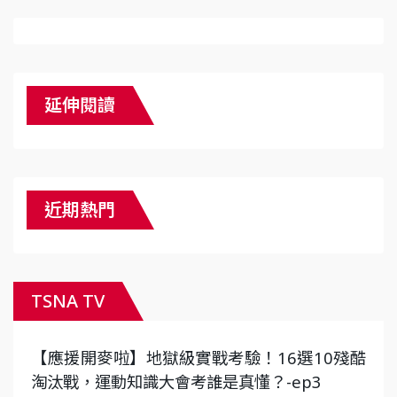
延伸閱讀
近期熱門
TSNA TV
【應援開麥啦】地獄級實戰考驗！16選10殘酷
淘汰戰，運動知識大會考誰是真懂？-ep3