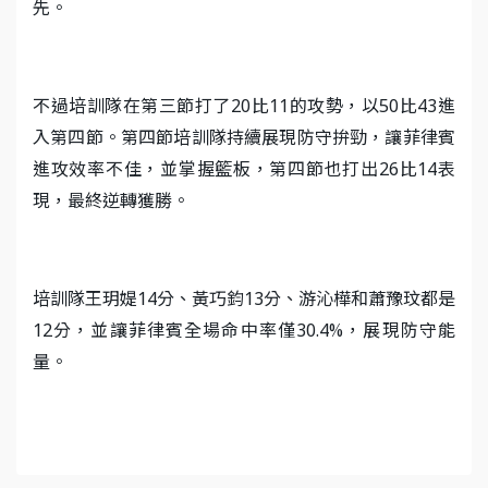
先。
不過培訓隊在第三節打了20比11的攻勢，以50比43進
入第四節。第四節培訓隊持續展現防守拚勁，讓菲律賓
進攻效率不佳，並掌握籃板，第四節也打出26比14表
現，最終逆轉獲勝。
培訓隊王玥媞14分、黃巧鈞13分、游沁樺和蕭豫玟都是
12分，並讓菲律賓全場命中率僅30.4%，展現防守能
量。