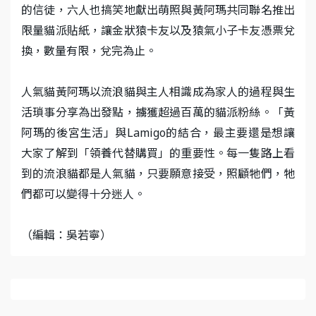
的信徒，六人也搞笑地獻出萌照與黃阿瑪共同聯名推出
限量貓派貼紙，讓金狀猿卡友以及猿氣小子卡友憑票兌
換，數量有限，兌完為止。
人氣貓黃阿瑪以流浪貓與主人相識成為家人的過程與生
活瑣事分享為出發點，擄獲超過百萬的貓派粉絲。「黃
阿瑪的後宮生活」與Lamigo的結合，最主要還是想讓
大家了解到「領養代替購買」的重要性。每一隻路上看
到的流浪貓都是人氣貓，只要願意接受，照顧牠們，牠
們都可以變得十分迷人。
（編輯：吳若寧）