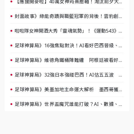
【應援開麥啦】40萬女神筠熹壓軸！淘汰前夕大混
戰，蔡尚樺驚艷：一個比一個會-ep2
封面故事》綠能奇蹟與職籃冠軍的背後！雲豹創辦
人張建偉做客《封面故事》大談「心酸創業學」
啦啦隊女神開酒大秀「靈魂氣勢」！《運動543》微
醺企劃台韓拼酒文化大過招
足球神算局》16強焦點對決！AI看好巴西晉級、數
據派力挺挪威
足球神算局》維德角鐵桶陣難纏 阿根廷被看好下
半場破局晉級
足球神算局》32強日本強碰巴西！AI估五五波 牛
肉哥、小魚看好延長賽爆冷
足球神算局》美墨加地主命運大解析 墨西哥獲數
據與玄學雙點名
足球神算局》世界盃魔咒誰能打破？AI、數據、塔
羅齊開講 阿根廷連霸、日本闖8強成焦點