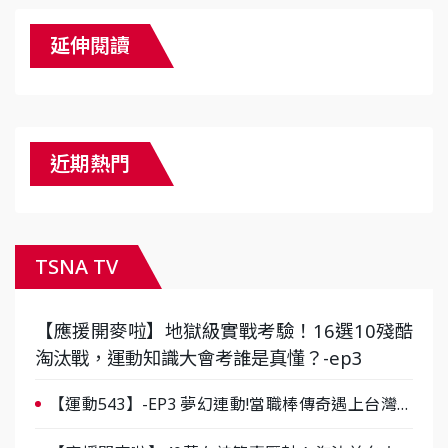
延伸閱讀
近期熱門
TSNA TV
【應援開麥啦】地獄級實戰考驗！16選10殘酷
淘汰戰，運動知識大會考誰是真懂？-ep3
【運動543】-EP3 夢幻連動!當職棒傳奇遇上台灣女
棒 8/29熱血傳承