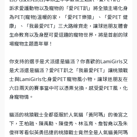
訴求愛護動物以及寵物的「愛PET趴」將全猿主場化身
為PET(寵物)溫暖的家，「愛PET樂猿」、「愛PET 健
康」、「我最愛PET」三大路線齊走，讓球迷朋友體會
生命教育以及身歷可愛逗趣的寵物世界，將是首創的球
場寵物主題嘉年華！
你支持的選手是犬派還是貓派？你喜歡的LamiGirls又
是犬派還是貓派？愛PET趴之「我最愛PET」讓桃猿戰
士與LamiGirls化身愛PET寵物風小物，讓球迷朋友在
六日兩天的賽事當中可以憑票兌換，感受愛PET風，化
身寵物情。
貓派的桃猿戰士全都臣服於人氣貓「黃阿瑪」的後宮之
下，王柏融、陳禹勳、陳俊秀、林泓育、詹智堯以及朱
俊祥等看似英勇迅捷的桃猿戰士竟然全是人氣貓黃阿瑪