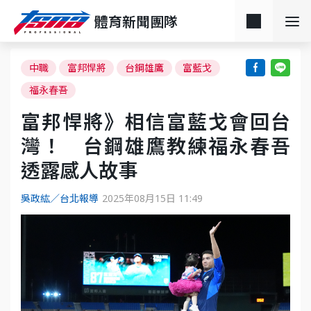
體育新聞團隊
中職
富邦悍將
台鋼雄鷹
富藍戈
福永春吾
富邦悍將》相信富藍戈會回台
灣！ 台鋼雄鷹教練福永春吾
透露感人故事
吳政紘／台北報導
2025年08月15日 11:49