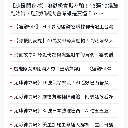
【應援開麥啦】地獄級實戰考驗！16選10殘酷
淘汰戰，運動知識大會考誰是真懂？-ep3
【運動543】-EP3 夢幻連動!當職棒傳奇遇上台灣女
棒 8/29熱血傳承
【應援開麥啦】40萬女神筠熹壓軸！淘汰前夕大混
戰，蔡尚樺驚艷：一個比一個會-ep2
封面故事》綠能奇蹟與職籃冠軍的背後！雲豹創辦
人張建偉做客《封面故事》大談「心酸創業學」
啦啦隊女神開酒大秀「靈魂氣勢」！《運動543》微
醺企劃台韓拼酒文化大過招
足球神算局》16強焦點對決！AI看好巴西晉級、數
據派力挺挪威
足球神算局》維德角鐵桶陣難纏 阿根廷被看好下
半場破局晉級
足球神算局》32強日本強碰巴西！AI估五五波 牛
肉哥、小魚看好延長賽爆冷
足球神算局》美墨加地主命運大解析 墨西哥獲數