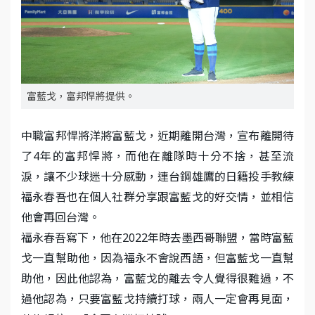
富藍戈，富邦悍將提供。
中職富邦悍將洋將富藍戈，近期離開台灣，宣布離開待
了4年的富邦悍將，而他在離隊時十分不捨，甚至流
淚，讓不少球迷十分感動，連台鋼雄鷹的日籍投手教練
福永春吾也在個人社群分享跟富藍戈的好交情，並相信
他會再回台灣。
福永春吾寫下，他在2022年時去墨西哥聯盟，當時富藍
戈一直幫助他，因為福永不會說西語，但富藍戈一直幫
助他，因此他認為，富藍戈的離去令人覺得很難過，不
過他認為，只要富藍戈持續打球，兩人一定會再見面，