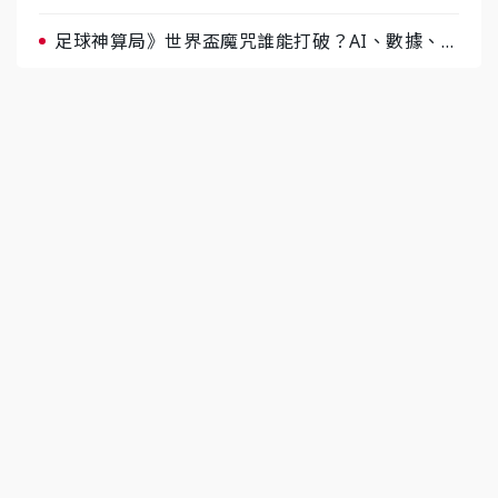
據與玄學雙點名
足球神算局》世界盃魔咒誰能打破？AI、數據、塔
羅齊開講 阿根廷連霸、日本闖8強成焦點