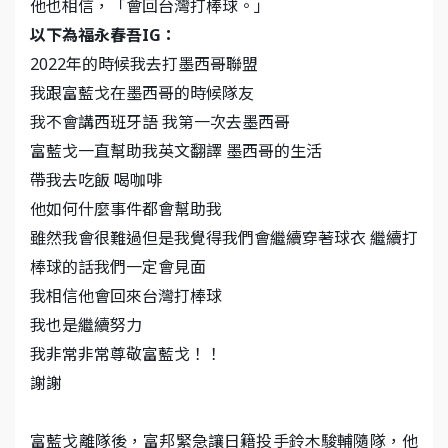
他也相信，「會回台灣打棒球。」
以下為福永春吾IG：
2022年的時候我去打墨西哥聯盟
我跟富藍戈在墨西哥的時候隊友
我不會講西班牙語 我第一次去墨西哥
富藍戈一直幫助我英文翻譯 墨西哥的生活
帶我去吃飯 喝咖啡
他如何什麼事件都會幫助我
雖然我會很難過但是我覺得我們會繼續穿著球衣 繼續打
棒球的話我們一定會見面
我相信他會回來台灣打棒球
我也是繼續努力
我非常非常尊敬富藍戈！！
謝謝
富藍戈離隊後，富邦緊急讓日籍投手鈴木駿輔隨隊，他