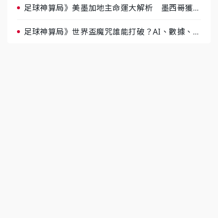
足球神算局》美墨加地主命運大解析 墨西哥獲數
據與玄學雙點名
足球神算局》世界盃魔咒誰能打破？AI、數據、塔
羅齊開講 阿根廷連霸、日本闖8強成焦點