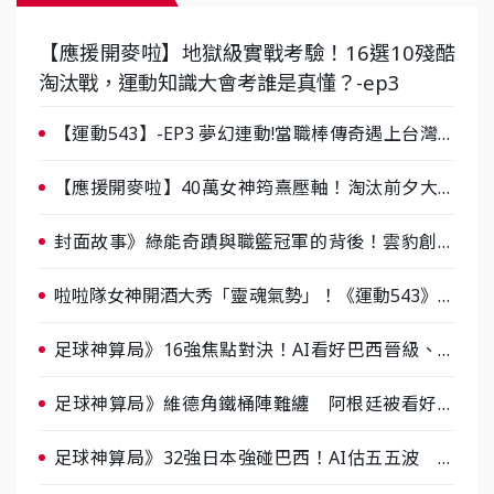
【應援開麥啦】地獄級實戰考驗！16選10殘酷
淘汰戰，運動知識大會考誰是真懂？-ep3
【運動543】-EP3 夢幻連動!當職棒傳奇遇上台灣女
棒 8/29熱血傳承
【應援開麥啦】40萬女神筠熹壓軸！淘汰前夕大混
戰，蔡尚樺驚艷：一個比一個會-ep2
封面故事》綠能奇蹟與職籃冠軍的背後！雲豹創辦
人張建偉做客《封面故事》大談「心酸創業學」
啦啦隊女神開酒大秀「靈魂氣勢」！《運動543》微
醺企劃台韓拼酒文化大過招
足球神算局》16強焦點對決！AI看好巴西晉級、數
據派力挺挪威
足球神算局》維德角鐵桶陣難纏 阿根廷被看好下
半場破局晉級
足球神算局》32強日本強碰巴西！AI估五五波 牛
肉哥、小魚看好延長賽爆冷