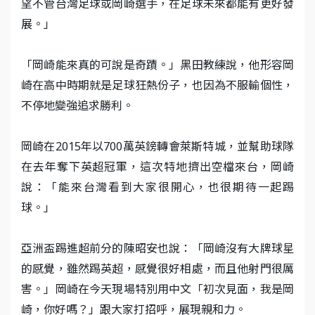
望不管台灣足球或岡崎選手，在足球未來都能有更好發
展。」
「岡崎能來真的可說是奇蹟。」黑田教練說，他形容岡
崎在高中時期就是足球狂熱份子，也因為不服輸個性，
不停地變強追求勝利。
岡崎在2015年以700萬英鎊轉會萊斯特城，並幫助球隊
在去年奪下英超冠軍，這次特地擠出空檔來台，岡崎
說：「能來台灣看到大家很開心，也很期待一起踢
球。」
亞洲盃踢進超前分的陳昭安也說：「岡崎沒有大牌球星
的感覺，雖然踢英超，感覺很好相處，而且他射門很厲
害。」岡崎在今天現場特別用中文「初次見面，我是岡
崎，你好嗎？」跟大家打招呼，展現親和力。