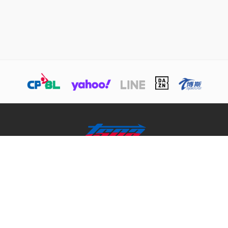
關於TSNA
業務介紹
商務合作聯絡
© 本網站版權屬於TSNA所有，未經本站同意，請勿擅用文字及圖案