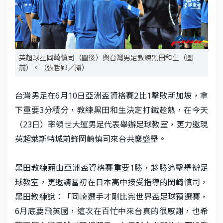
英超球星岡崎慎司（圖後）與台灣男足教練黑田和生（圖
前）。（張哲郢／攝）
台灣男足在6月10日亞洲盃資格賽2比1擊敗新加坡，拿
下重要3分積分，教練黑田和生決定打鐵趁熱，在今天
（23日）率領世大運男足代表舉辦足球教室，更力邀現
英超萊斯特城前鋒岡崎慎司來台共襄盛舉。
黑田教練藉由亞洲盃資格賽重要1勝，趁勝追擊舉辦足
球教室，更邀請當初在日本高中接受指導的岡崎慎司，
黑田教練說：「岡崎選手才剛比完世界盃足球預選賽，
6月底要飛英國，這次在百忙中來台真的很感謝，也希