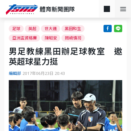
體育新聞團隊
足球
英超
世大運
黑田和生
亞洲盃資格賽
陳昭安
岡崎慎司
男足教練黑田辦足球教室 邀
英超球星力挺
編輯部
2017年06月23日 20:43