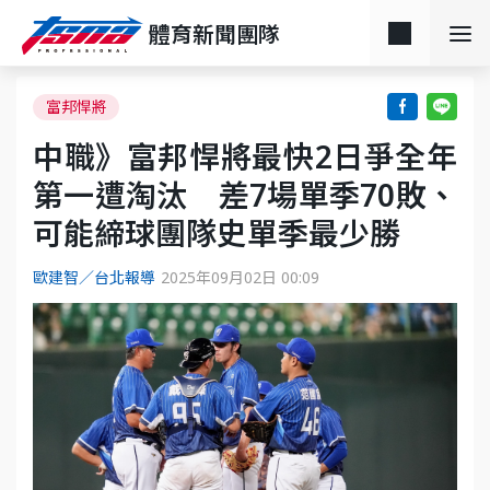
體育新聞團隊
富邦悍將
中職》富邦悍將最快2日爭全年
第一遭淘汰 差7場單季70敗、
可能締球團隊史單季最少勝
歐建智／台北報導
2025年09月02日 00:09