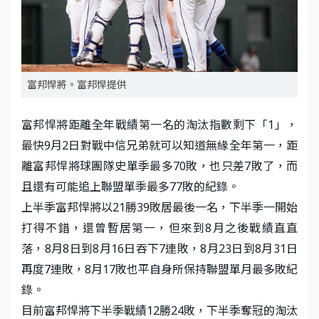
富邦悍將。富邦悍提供
富邦悍將距離全年戰績第一名的淘汰指數剩下「1」，
最快9月2日對戰中信兄弟就可以知道無緣全年第一，距
離富邦悍將球團隊史單季最多70敗，也只差7敗了，而
且還有可能追上聯盟單季最多77敗的紀錄。
上半季富邦悍將以21勝39敗居最後一名，下半季一開始
打得不錯，還曾暫居第一，但來到8月之後戰績直直
落，8月8日到8月16日吞下7連敗，8月23日到8月31日
再度7連敗，8月17敗也平自身所保持聯盟單月最多敗紀
錄。
目前富邦悍將下半季戰績12勝24敗，下半季奪冠的淘汰