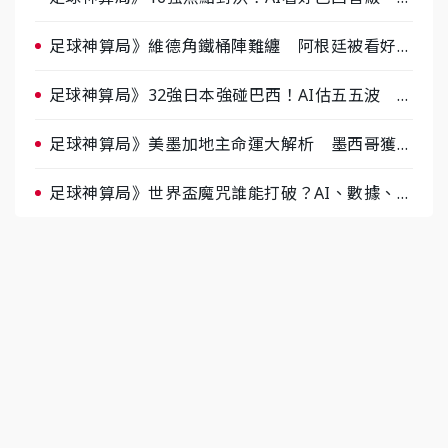
據派力挺挪威
足球神算局》維德角鐵桶陣難纏 阿根廷被看好下
半場破局晉級
足球神算局》32強日本強碰巴西！AI估五五波 牛
肉哥、小魚看好延長賽爆冷
足球神算局》美墨加地主命運大解析 墨西哥獲數
據與玄學雙點名
足球神算局》世界盃魔咒誰能打破？AI、數據、塔
羅齊開講 阿根廷連霸、日本闖8強成焦點