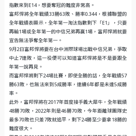
指數來到E14，想要奪冠的難度非常高。
富邦悍將全年戰績33勝63敗、勝率0.344，根據聯盟的
全年戰績表顯示，全年第一淘汰指數剩下「E1」，只要
再輸1場或全年第一的中信兄弟再贏1場，富邦悍將就要
宣告無法爭奪全年第一。
9月2日富邦悍將要在台中洲際球場出戰中信兄弟，爭取
中止7連敗，這一役便可以知道富邦悍將是不是要跟全
年第一說再見。
而富邦悍將剩下24場比賽，即使全勝的話，全年戰績57
勝63敗，也無法來到5成勝率，連續6年都是未達5成勝
率。
此外，富邦悍將在2017年首度接手義大犀牛，全年戰績
48勝70敗，2022年則是46勝70敗，今年距離球團隊史
最多70敗也只差7敗就追平，剩下24勝至少要拿18勝的
難度很大。