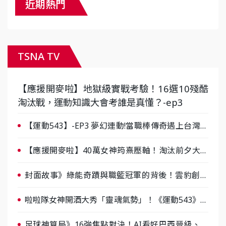
近期熱門
TSNA TV
【應援開麥啦】地獄級實戰考驗！16選10殘酷
淘汰戰，運動知識大會考誰是真懂？-ep3
【運動543】-EP3 夢幻連動!當職棒傳奇遇上台灣女
棒 8/29熱血傳承
【應援開麥啦】40萬女神筠熹壓軸！淘汰前夕大混
戰，蔡尚樺驚艷：一個比一個會-ep2
封面故事》綠能奇蹟與職籃冠軍的背後！雲豹創辦
人張建偉做客《封面故事》大談「心酸創業學」
啦啦隊女神開酒大秀「靈魂氣勢」！《運動543》微
醺企劃台韓拼酒文化大過招
足球神算局》16強焦點對決！AI看好巴西晉級、數