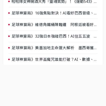
啦啦隊女神開酒大秀「靈魂氣勢」！《運動543》微
醺企劃台韓拼酒文化大過招
足球神算局》16強焦點對決！AI看好巴西晉級、數
據派力挺挪威
足球神算局》維德角鐵桶陣難纏 阿根廷被看好下
半場破局晉級
足球神算局》32強日本強碰巴西！AI估五五波 牛
肉哥、小魚看好延長賽爆冷
足球神算局》美墨加地主命運大解析 墨西哥獲數
據與玄學雙點名
足球神算局》世界盃魔咒誰能打破？AI、數據、塔
羅齊開講 阿根廷連霸、日本闖8強成焦點