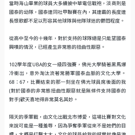
當時海山畢業的球員大多續披中華電信戰袍，淡商則是
國泰的幼隊，國泰連同社甲聯賽在內，其連霸的長度連
長恨歌都不足以形容其他球隊與他隊球迷的鬱悶程度。
從高中至今的十幾年，對於支持的球隊總是只能望國泰
興嘆的情況，已經產生非常態的扭曲性厭惡。
102學年度UBA的女一級四強賽，佛光大學騎著黑馬爆
冷衝出，意外淘汰流著常勝軍國泰血脈的文化大學。
68：67，比賽結束的那一刻坐在佛光球員席後面的我
(對於國泰的非常態扭曲性厭惡就是無條件支持國泰的
對手)歡天喜地得非常莫名其妙。
隔天的季軍戰，由文化出戰北市博愛，這場比賽對文化
來說可能是一種羞辱，因為爭奪季軍從來不是她們的目
標，大概是打擊太大，文化的球員給我的感覺就像是洩