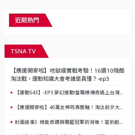
近期熱門
TSNA TV
【應援開麥啦】地獄級實戰考驗！16選10殘酷
淘汰戰，運動知識大會考誰是真懂？-ep3
【運動543】-EP3 夢幻連動!當職棒傳奇遇上台灣女
棒 8/29熱血傳承
【應援開麥啦】40萬女神筠熹壓軸！淘汰前夕大混
戰，蔡尚樺驚艷：一個比一個會-ep2
封面故事》綠能奇蹟與職籃冠軍的背後！雲豹創辦
人張建偉做客《封面故事》大談「心酸創業學」