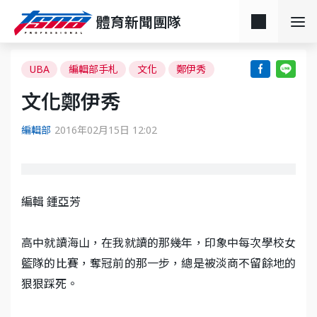
體育新聞團隊
UBA
編輯部手札
文化
鄭伊秀
文化鄭伊秀
編輯部
2016年02月15日 12:02
編輯 鍾亞芳
高中就讀海山，在我就讀的那幾年，印象中每次學校女
籃隊的比賽，奪冠前的那一步，總是被淡商不留餘地的
狠狠踩死。