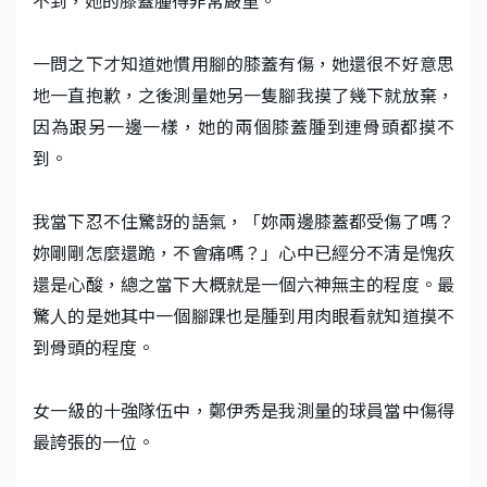
不到，她的膝蓋腫得非常嚴重。
一問之下才知道她慣用腳的膝蓋有傷，她還很不好意思
地一直抱歉，之後測量她另一隻腳我摸了幾下就放棄，
因為跟另一邊一樣，她的兩個膝蓋腫到連骨頭都摸不
到。
我當下忍不住驚訝的語氣，「妳兩邊膝蓋都受傷了嗎？
妳剛剛怎麼還跪，不會痛嗎？」心中已經分不清是愧疚
還是心酸，總之當下大概就是一個六神無主的程度。最
驚人的是她其中一個腳踝也是腫到用肉眼看就知道摸不
到骨頭的程度。
女一級的十強隊伍中，鄭伊秀是我測量的球員當中傷得
最誇張的一位。