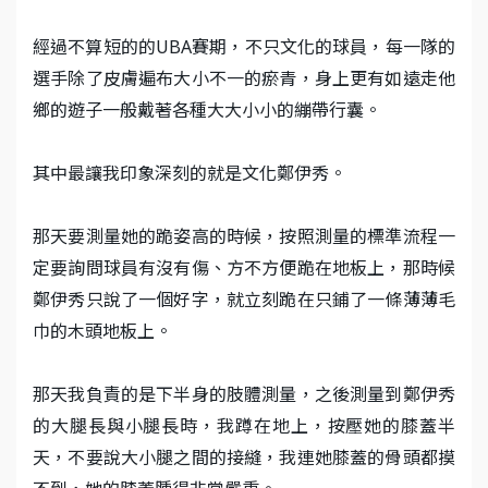
經過不算短的的UBA賽期，不只文化的球員，每一隊的
選手除了皮膚遍布大小不一的瘀青，身上更有如遠走他
鄉的遊子一般戴著各種大大小小的繃帶行囊。
其中最讓我印象深刻的就是文化鄭伊秀。
那天要測量她的跪姿高的時候，按照測量的標準流程一
定要詢問球員有沒有傷、方不方便跪在地板上，那時候
鄭伊秀只說了一個好字，就立刻跪在只鋪了一條薄薄毛
巾的木頭地板上。
那天我負責的是下半身的肢體測量，之後測量到鄭伊秀
的大腿長與小腿長時，我蹲在地上，按壓她的膝蓋半
天，不要說大小腿之間的接縫，我連她膝蓋的骨頭都摸