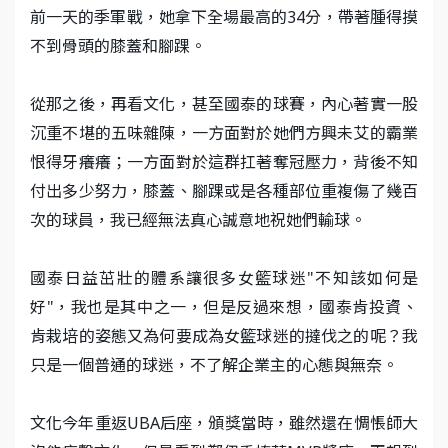
前一天的季軍戰，她拿下全場最高的34分，帶著腫得摸
不到骨頭的膝蓋和腳踝。
從那之後，再看文化，甚至國泰的球賽，內心著實一股
沉重不堪的五味雜陳，一方面對於她們方興未艾的霸業
恨得牙癢癢；一方面對於這群扛著奪冠壓力，背後不知
付出多少努力，膝蓋、腳踝或是各種部位重複傷了幾百
次的球員，我已經無法真心誠意地祝她們輸球。
國泰日益茁壯的體系讓很多女籃球迷"不知該如何是
好"，我也是其中之一，但是反過來想，國泰肯投資、
肯栽培的姿態又為何要成為女籃球迷的撻伐之的呢？我
只是一個普通的球迷，不了解企業主的心態與無奈。
文化今年重返UBA后座，頒獎當時，雖然還在惆悵師大