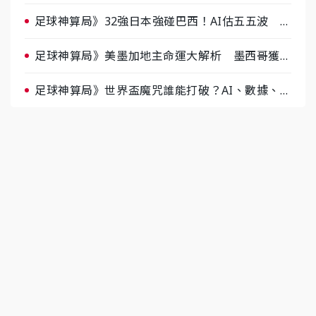
半場破局晉級
足球神算局》32強日本強碰巴西！AI估五五波 牛
肉哥、小魚看好延長賽爆冷
足球神算局》美墨加地主命運大解析 墨西哥獲數
據與玄學雙點名
足球神算局》世界盃魔咒誰能打破？AI、數據、塔
羅齊開講 阿根廷連霸、日本闖8強成焦點