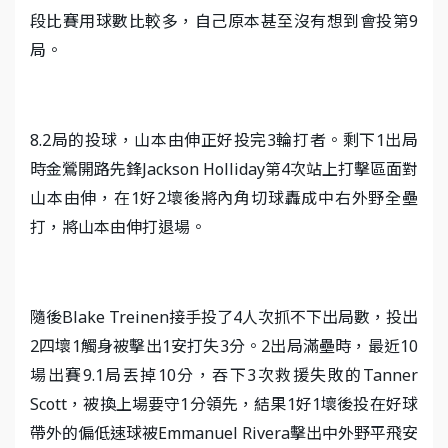
段比賽用球數比較多，自己原本甚至沒有想到會投第9
局。
8.2局的投球，山本由伸正好投完3輪打者。剩下1出局
時金鶯開路先鋒Jackson Holliday第4次站上打擊區面對
山本由伸，在1好2壞後將內角切球轟成中右外野全壘
打，將山本由伸打退場。
隨後Blake Treinen接手投了4人次抓不下出局數，投出
2四壞1觸身被擊出1安打失3分。2出局滿壘時，最近10
場出賽9.1局丟掉10分，吞下3次救援失敗的Tanner
Scott，被換上場要守1分領先，結果1好1壞後投在好球
帶外的偏低速球被Emmanuel Rivera擊出中外野平飛安