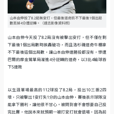
山本由伸投了8.2局無安打，但最後道奇抓不下最後1個出局
數丟掉4分遭逆轉。（達志影像資料照）
山本由伸今天投了8.2局沒有被擊出安打，但不僅在剩
下最後1個出局數時挨轟破功，而且洛杉磯道奇牛棚拿
不下最後這個出局數，讓山本由伸連勝投都沒有，慘遭
巴爾的摩金鶯單局灌進4分逆轉的道奇，以3比4輸球吞
下5連敗
以生涯單場最高的112球投了8.2局，投出10三振2四
壞，只被擊出1安打失1分的山本由伸，賽後表示球隊沒
能拿下勝利，讓他很不甘心。被問到會不會想要自己投
完比賽，他說本來就預期一被打安打就會退場，因為前