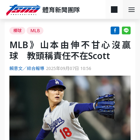
體育新聞團隊
棒球
MLB
MLB》山本由伸不甘心沒贏
球 教頭稱責任不在Scott
賴意文／綜合報導
2025年09月07日 10:56