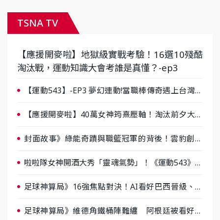
TSNA TV
【應援開麥啦】地獄級實戰考驗！16選10殘酷
淘汰戰，運動知識大會考誰是真懂？-ep3
【運動543】-EP3 夢幻連動!當職棒傳奇遇上台灣女
棒 8/29熱血傳承
【應援開麥啦】40萬女神筠熹壓軸！淘汰前夕大混
戰，蔡尚樺驚艷：一個比一個會-ep2
封面故事》綠能奇蹟與職籃冠軍的背後！雲豹創辦
人張建偉做客《封面故事》大談「心酸創業學」
啦啦隊女神開酒大秀「靈魂氣勢」！《運動543》微
醺企劃台韓拼酒文化大過招
足球神算局》16強焦點對決！AI看好巴西晉級、數
據派力挺挪威
足球神算局》維德角鐵桶陣難纏 阿根廷被看好下