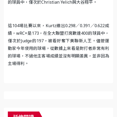
的球員中，僅次於Christian Yelich與大谷翔平。
這104場比賽以來，Kurtz繳出0.298／0.391／0.622成
績，wRC+是173，在全大聯盟打席數達400的球員中，
僅次於Judge的197，被看好奪下美聯新人王。儘管運
動家今年使用的球場，從數據上來看是對打者非常有利
的球場，不過他主客場成績並沒有明顯差異，並非因為
主場得利。