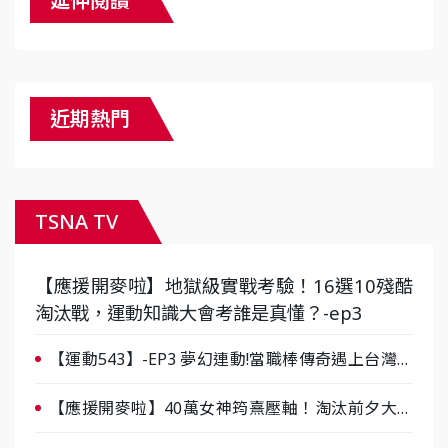
延伸閱讀
近期熱門
TSNA TV
【應援開麥啦】地獄級實戰考驗！16選10殘酷
淘汰戰，運動知識大會考誰是真懂？-ep3
【運動543】-EP3 夢幻連動!當職棒傳奇遇上台灣女
棒 8/29熱血傳承
【應援開麥啦】40萬女神筠熹壓軸！淘汰前夕大混
戰，蔡尚樺驚艷：一個比一個會-ep2