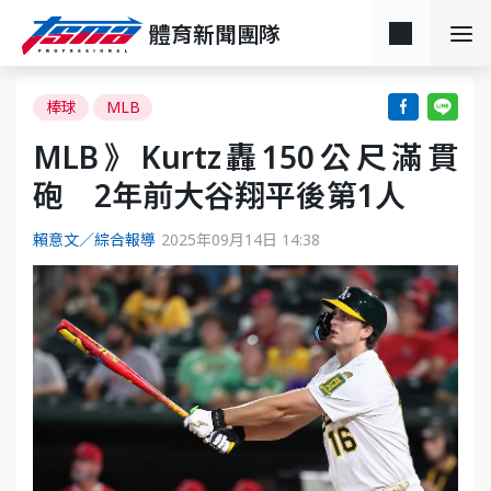
體育新聞團隊
棒球
MLB
MLB》Kurtz轟150公尺滿貫
砲 2年前大谷翔平後第1人
賴意文／綜合報導
2025年09月14日 14:38