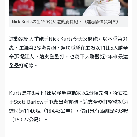
Nick Kurtz轟出150公尺遠的滿貫砲。（達志影像資料照）
運動家新人重砲手Nick Kurtz今天又開砲，以本季第31
轟、生涯第2發滿貫砲，幫助球隊在主場以11比5大勝辛
辛那提紅人。這支全壘打，也寫下大聯盟近2年來最遠
全壘打紀錄。
Kurtz是在8局下1出局滿壘運動家以2分領先時，從右投
手Scott Barlow手中轟出滿貫砲。這支全壘打擊球初速
達時速114.6哩（184.43公里），估計飛行距離是493呎
（150.27公尺）。