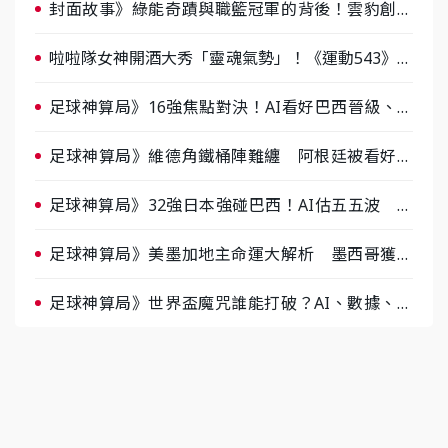
封面故事》綠能奇蹟與職籃冠軍的背後！雲豹創辦
人張建偉做客《封面故事》大談「心酸創業學」
啦啦隊女神開酒大秀「靈魂氣勢」！《運動543》微
醺企劃台韓拼酒文化大過招
足球神算局》16強焦點對決！AI看好巴西晉級、數
據派力挺挪威
足球神算局》維德角鐵桶陣難纏 阿根廷被看好下
半場破局晉級
足球神算局》32強日本強碰巴西！AI估五五波 牛
肉哥、小魚看好延長賽爆冷
足球神算局》美墨加地主命運大解析 墨西哥獲數
據與玄學雙點名
足球神算局》世界盃魔咒誰能打破？AI、數據、塔
羅齊開講 阿根廷連霸、日本闖8強成焦點