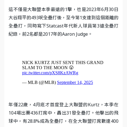
這不僅是大聯盟本季最遠的1擊，也是2023年6月30日
大谷翔平的493呎全壘打後，至今第1支達到這個距離的
全壘打，同時寫下Statcast年代新人球員第3遠全壘打
紀錄，前2名都是2017年的Aaron Judge。
年僅22歲，4月底才首度登上大聯盟的Kurtz，本季在
104場出賽436打席中，轟出31發全壘打。他擊出的飛
球中，有28.8%成為全壘打，在全大聯盟打席數達400