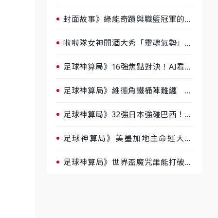
淘汰前夕大混戰，蔡尚樺驚艷：一個
比一個會-ep2
封面故事》綠能奇蹟與職籃冠軍的背
後！雲豹創辦人張建偉做客《封面故
事》大談「心酸創業學」
啦啦隊女神開酒大秀「靈魂氣勢」！
《運動543》微醺企劃台韓拼酒文化
大過招
足球神算局》16強焦點對決！AI看好
巴西晉級、數據派力挺挪威
足球神算局》維德角鐵桶陣難纏 阿
根廷被看好下半場破局晉級
足球神算局》32強日本強碰巴西！AI
估五五波 牛肉哥、小魚看好延長賽
爆冷
足球神算局》美墨加地主命運大解
析 墨西哥獲數據與玄學雙點名
足球神算局》世界盃魔咒誰能打破？
AI、數據、塔羅齊開講 阿根廷連
霸、日本闖8強成焦點