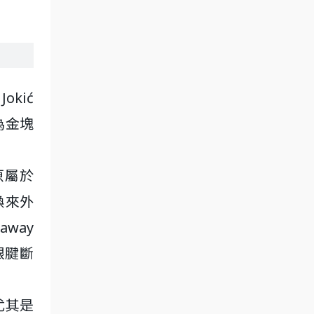
kić
為金塊
擔原屬於
交換來外
away
右跟腱斷
尤其是