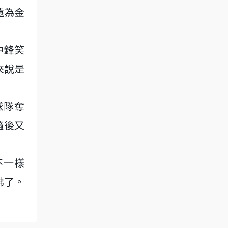
遠為金
中鋒笑
來說是
球隊奪
隨後又
不一樣
佛了。