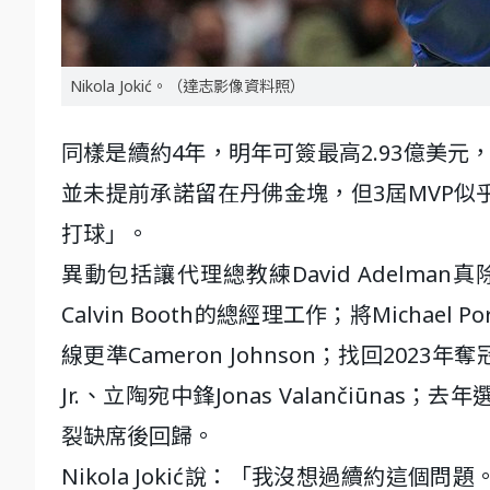
Nikola Jokić。（達志影像資料照）
同樣是續約4年，明年可簽最高2.93億美元，今年
並未提前承諾留在丹佛金塊，但3屆MVP
打球」。
異動包括讓代理總教練David Adelman真除；
Calvin Booth的總經理工作；將Michael
線更準Cameron Johnson；找回2023年奪
Jr.、立陶宛中鋒Jonas Valančiūnas；
裂缺席後回歸。
Nikola Jokić說：「我沒想過續約這