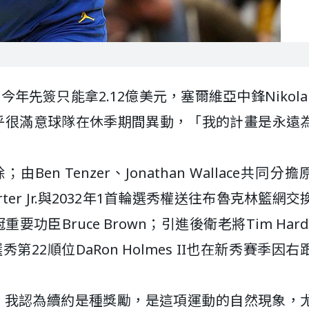
先簽只能拿2.12億美元，塞爾維亞中鋒Nikola Jo
似乎很滿意球隊在休季期間異動，「我的計畫是永遠
由Ben Tenzer、Jonathan Wallace共同分
 Porter Jr.與2032年1首輪選秀權送往布魯克林籃網
冠重要功臣Bruce Brown；引進後衛老將Tim Hard
去年選秀第22順位DaRon Holmes II也在新秀賽季因
個問題。我認為續約是種獎勵，是這項運動的自然現象，