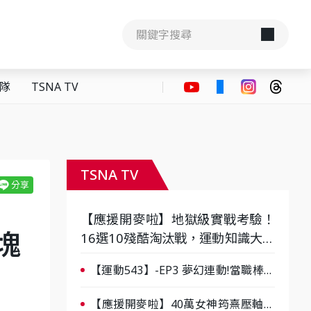
隊
TSNA TV
TSNA TV
【應援開麥啦】地獄級實戰考驗！
塊
16選10殘酷淘汰戰，運動知識大會
考誰是真懂？-ep3
【運動543】-EP3 夢幻連動!當職棒傳
奇遇上台灣女棒 8/29熱血傳承
【應援開麥啦】40萬女神筠熹壓軸！