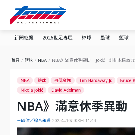
新聞總覽
2026世足專區
棒球
壘球
籃球
首頁
籃球
NBA
NBA》滿意休季異動 Jokić：計劃永遠效
NBA
籃球
丹佛金塊
Tim Hardaway Jr.
Bruce 
Nikola Jokić
David Adelman
NBA》滿意休季異動 
王毓健／綜合報導
2025年10月03日 11:44