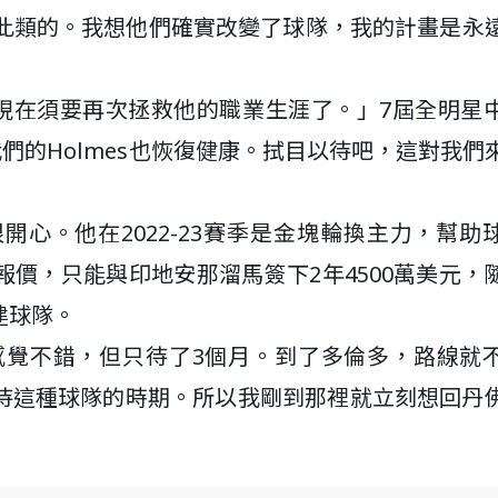
如此類的。我想他們確實改變了球隊，我的計畫是永
，現在須要再次拯救他的職業生涯了。」7屆全明星
我們的Holmes也恢復健康。拭目以待吧，這對我們
也很開心。他在2022-23賽季是金塊輪換主力，幫助
價，只能與印地安那溜馬簽下2年4500萬美元，
建球隊。
感覺不錯，但只待了3個月。到了多倫多，路線就
待這種球隊的時期。所以我剛到那裡就立刻想回丹