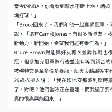
當今的NBA，你會看到薪水不斷上漲，諸
塊打球。」
「Bruce回來了。我們和他一起贏過冠軍
說，「還有Cam和Jonas。有很多新隊友，
新動力、新開始。希望我們能有番作為。」
Bruce Brown對能與好友再次並肩作戰
冠，但參加完冠軍遊行後並沒有等到新合約報
被輾轉交易至多倫多暴龍、紐奧良鵜鶘等重
29歲搖擺人說：「我在印地安那波利斯時
了，對吧？他們當時正在重建，而我過了要
真的很高興能回來。」