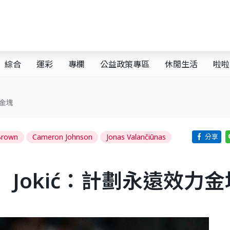
綜合
運彩
專欄
公益政策專區
休閒生活
啦啦
力金塊
Brown
Cameron Johnson
Jonas Valančiūnas
Jokić：計劃永遠效力金